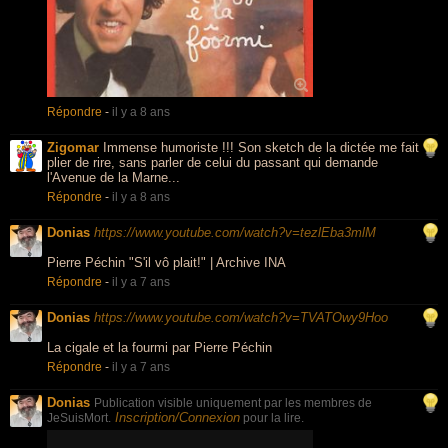
Répondre
-
il y a 8 ans
Zigomar
Immense humoriste !!! Son sketch de la dictée me fait
plier de rire, sans parler de celui du passant qui demande
l'Avenue de la Marne...
Répondre
-
il y a 8 ans
Donias
https://www.youtube.com/watch?v=tezlEba3mlM
Pierre Péchin "S'il vô plait!" | Archive INA
Répondre
-
il y a 7 ans
Donias
https://www.youtube.com/watch?v=TVATOwy9Hoo
La cigale et la fourmi par Pierre Péchin
Répondre
-
il y a 7 ans
Donias
Publication visible uniquement par les membres de
Inscription/Connexion
JeSuisMort.
pour la lire.