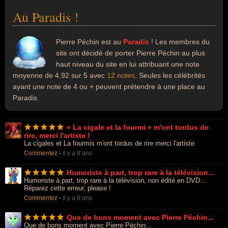
Au Paradis !
Pierre Péchin est au
Paradis
! Les membres du
site ont décidé de porter Pierre Péchin au plus
haut niveau du site en lui attribuant une note
moyenne de 4.92 sur 5 avec
12 notes
. Seules les célébrités
ayant une note de 4 ou + peuvent prétendre à une place au
Paradis.
« La cigale et la fourmi » m'ont tordus de
rire, merci l'artiste !
La cigales et La fourmis m'ont tordus de rire merci l'artiste
Commentez
-
il y a 8 ans
Humoriste à part, trop rare à la télévision...
Humoriste à part, trop rare à la télévision, non édité en DVD...
Réparez cette erreur, please !
Commentez
-
il y a 8 ans
Que de bons moment avec Pierre Péchin...
Que de bons moment avec Pierre Péchin...