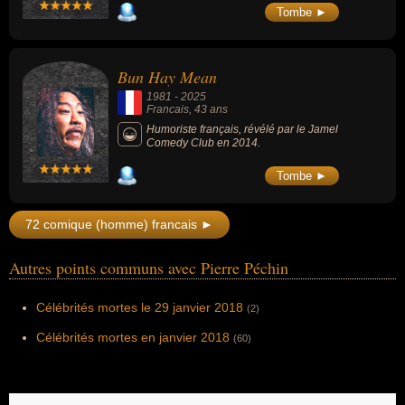
d'aide aux plus pauvres). Mort dans un
Francophonissime (1969-1981) et les Jeux
Tombe ►
accident de moto, les circonstances de sa
de 20 heures (1976-1987).
mort demeurent l'objet de vives spéculations
(accident, suicide ou assassinat).
Bun Hay Mean
1981
-
2025
Francais
, 43 ans
Humoriste français, révélé par le Jamel
Comedy Club en 2014.
Tombe ►
72 comique (homme) francais ►
Autres points communs avec Pierre Péchin
Célébrités mortes le 29 janvier 2018
(2)
Célébrités mortes en janvier 2018
(60)