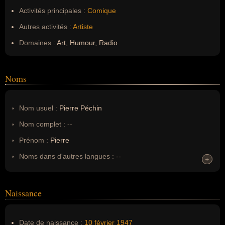
Activités principales :
Comique
Autres activités :
Artiste
Domaines :
Art, Humour, Radio
Noms
Nom usuel :
Pierre Péchin
Nom complet :
--
Prénom :
Pierre
Noms dans d'autres langues :
--
+
+
Homonymes :
0
(aucun)
Naissance
Nom de famille :
Péchin
Pseudonyme :
--
Date de naissance :
10 février
1947