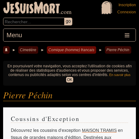
JeSuisMort
Inscription
.com
Connexion
Menu
►
Cimetière
►
Comique (homme) francais
►
Pierre Péchin
En poursuivant votre navigation, vous acceptez l'utilisation de cookies afin
de réaliser des statistiques d'audiences et vous proposer des services,
contenus ou publicités adaptés selon vos centres d'intérêts.
En savoir plus
OK
Pierre Péchin
Coussins d'Exception
Découvrez les coussins d'exception
en
MAISON TRAMIS
tissus de grandes maisons d'édition. Destinées aux