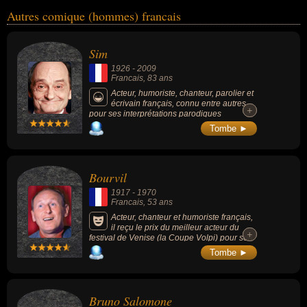
Autres comique (hommes) francais
Sim
1926
-
2009
Francais
, 83 ans
Acteur, humoriste, chanteur, parolier et
écrivain français, connu entre autres
+
+
pour ses interprétations parodiques
(notamment la « baronne de La Tronche-en
Tombe ►
Biais ») et sa participation à l'émission
radiophonique Les Grosses Têtes.
Bourvil
1917
-
1970
Francais
, 53 ans
Acteur, chanteur et humoriste français,
il reçu le prix du meilleur acteur du
+
+
festival de Venise (la Coupe Volpi) pour son
rôle dans le film « La Traversée de Paris ».
Tombe ►
Puis il deviendra célèbre grâce à « La
Grande Vadrouille » (1966, avec Louis de
Funès), « Le Jour le plus long » (1962, avec
John Wayne), « Le Corniaud » (1965, avec
Bruno Salomone
Louis de Funès), « Les Misérables » (1958,