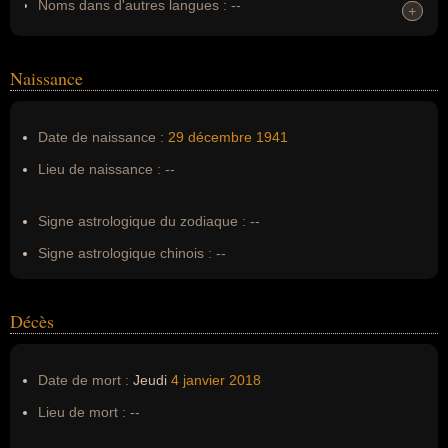
Noms dans d'autres langues :
--
+
+
Homonymes :
0
(aucun)
Naissance
Nom de famille :
Thomas
Pseudonyme :
--
Date de naissance :
29 décembre
1941
Surnom :
--
Lieu de naissance :
--
Erreurs d'écriture :
--
Signe astrologique du zodiaque :
--
Signe astrologique chinois :
--
Décès
Date de mort :
Jeudi
4 janvier
2018
Lieu de mort :
--