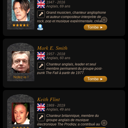
1947
-
2016
Anglais
, 69 ans
Grand musicien, chanteur anglophone
et auteur-compositeur-interprète de
+
+
rock, pop et musique expérimentale, créateur
du personnage Ziggy Stardust, + de 140
Tombe ►
millions d'albums vendus dans le monde à
sa mort, intronisé au Rock and Roll Hall of
Fame en 1996, classé 39 dans le Top 100
des "Meilleurs artistes de tous les temps" et
Mark E. Smith
23 des "Meilleurs Chanteurs de tous les
temps" du journal Rolling Stone en 2004.
1957
-
2018
Anglais
, 60 ans
Chanteur anglais, leader et seul
membre permanent du groupe post-
punk The Fall à partir de 1977.
Notez-le !
Tombe ►
Keith Flint
1969
-
2019
Anglais
, 49 ans
Chanteur britannique, membre du
groupe anglais de musique
+
+
électronique The Prodigy, a contribué au