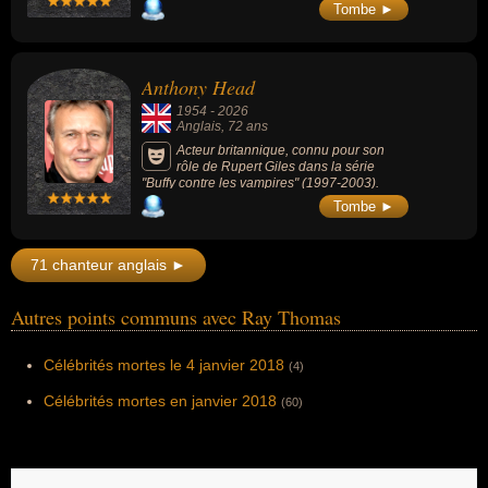
succès de l’électro britannique à la fin des
Tombe ►
années 1990.
Anthony Head
1954
-
2026
Anglais
, 72 ans
Acteur britannique, connu pour son
rôle de Rupert Giles dans la série
"Buffy contre les vampires" (1997-2003).
Tombe ►
71 chanteur anglais ►
Autres points communs avec Ray Thomas
Célébrités mortes le 4 janvier 2018
(4)
Célébrités mortes en janvier 2018
(60)