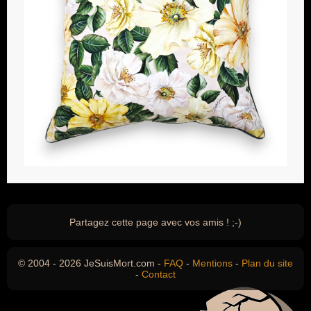
Partagez cette page avec vos amis ! ;-)
© 2004 - 2026 JeSuisMort.com -
FAQ
-
Mentions
-
Plan du site
-
Contact