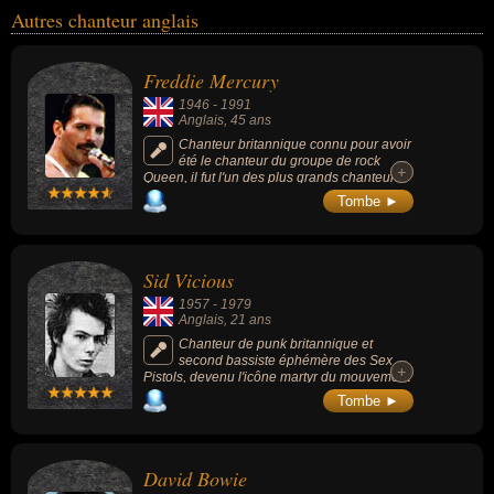
Autres chanteur anglais
Freddie Mercury
1946
-
1991
Anglais
, 45 ans
Chanteur britannique connu pour avoir
été le chanteur du groupe de rock
+
+
Queen, il fut l'un des plus grands chanteurs
du XXe siècle et l'un des plus populaires
Tombe ►
grâce aux chansons qu'il compose avec
Queen comme « Bohemian Rhapsody », «
Somebody to Love », « We Are the
Champions », « Don't Stop Me Now » et «
Sid Vicious
Crazy Little Thing Called Love ». Le
magazine américain Rolling Stone le classe
1957
-
1979
dans la liste des « plus grands chanteurs de
Anglais
, 21 ans
tous les temps ».
Chanteur de punk britannique et
second bassiste éphémère des Sex
+
+
Pistols, devenu l'icône martyr du mouvement
punk en mourant d'une overdose d'héroïne.
Tombe ►
David Bowie