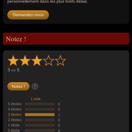
personnellement dans les plus brefs délais.
Demandez-nous
Notez !
3
5
sur
?
1 note
5 étoiles
0
4 étoiles
0
3 étoiles
1
2 étoiles
0
1 étoile
0
0 étoile
0