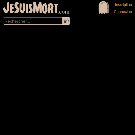
JeSuisMort
Inscription
.com
Connexion