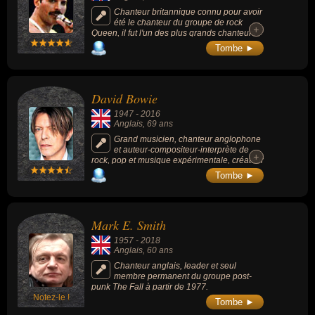
Chanteur britannique connu pour avoir
été le chanteur du groupe de rock
+
+
Queen, il fut l'un des plus grands chanteurs
du XXe siècle et l'un des plus populaires
Tombe ►
grâce aux chansons qu'il compose avec
Queen comme « Bohemian Rhapsody », «
Somebody to Love », « We Are the
Champions », « Don't Stop Me Now » et «
David Bowie
Crazy Little Thing Called Love ». Le
magazine américain Rolling Stone le classe
1947
-
2016
dans la liste des « plus grands chanteurs de
Anglais
, 69 ans
tous les temps ».
Grand musicien, chanteur anglophone
et auteur-compositeur-interprète de
+
+
rock, pop et musique expérimentale, créateur
du personnage Ziggy Stardust, + de 140
Tombe ►
millions d'albums vendus dans le monde à
sa mort, intronisé au Rock and Roll Hall of
Fame en 1996, classé 39 dans le Top 100
des "Meilleurs artistes de tous les temps" et
Mark E. Smith
23 des "Meilleurs Chanteurs de tous les
temps" du journal Rolling Stone en 2004.
1957
-
2018
Anglais
, 60 ans
Chanteur anglais, leader et seul
membre permanent du groupe post-
punk The Fall à partir de 1977.
Notez-le !
Tombe ►