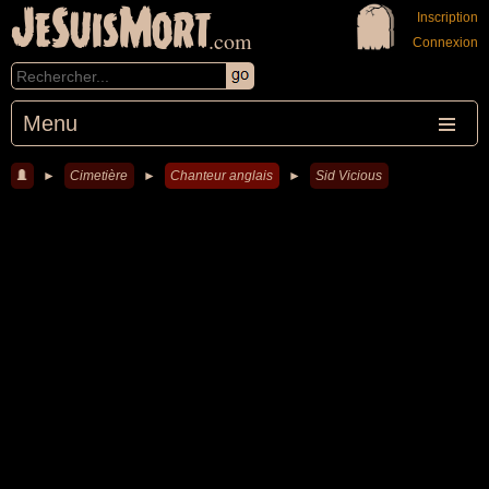
JeSuisMort
Inscription
.com
Connexion
Menu
►
Cimetière
►
Chanteur anglais
►
Sid Vicious