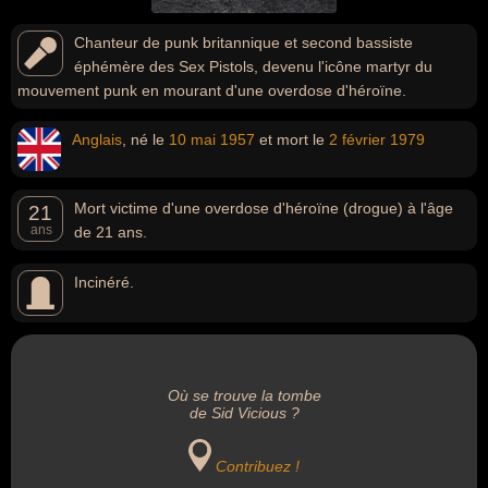
Chanteur de punk britannique et second bassiste
éphémère des Sex Pistols, devenu l'icône martyr du
mouvement punk en mourant d'une overdose d'héroïne.
Anglais
, né le
10 mai
1957
et mort le
2 février
1979
Mort victime d'une overdose d'héroïne (drogue) à l'âge
21
ans
de 21 ans.
Incinéré.
Où se trouve la tombe
de Sid Vicious ?
Contribuez !