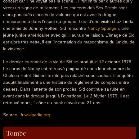
concert car il ne voyait pas la scène... Il fut imité par d'autres qui y
virent un signe de ralliement. Les concerts des Sex Pistols sont
alors ponctués d'accès de violence qui est avec la drogue
omniprésente dans l'esprit du groupe. Lors d'une visite chez Linda,
une amie de Johnny Rotten, Sid rencontre
Nancy Spungen
, une
jeune junkie américaine avec qui il aura une liaison. L'image de Sid
est alors très nette, il est l'incarnation du masochisme du junkie, de
la violence...
Le dernier tournant de la vie de Sid se produit le 12 octobre 1978.
Le corps de Nancy est retrouvé poignardé dans leur chambre du
Chelsea Hotel. Sid est arrêté puis relâché sous caution. L'enquête
aboutit finalement à une histoire de règlement de comptes entre
dealers. Dans l'attente de son procès, Sid continue sa fuite en
avant dans la drogue jusqu'à l'overdose. Le 2 février 1979, il est
retrouvé mort ; l'icône du punk n'avait que 21 ans...
Source :
fr.wikipedia.org
Tombe