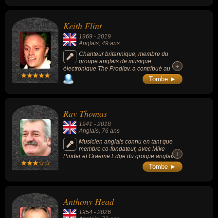
Keith Flint
1969
-
2019
Anglais
, 49 ans
Chanteur britannique, membre du
groupe anglais de musique
+
+
électronique The Prodigy, a contribué au
succès de l’électro britannique à la fin des
Tombe ►
années 1990.
Ray Thomas
1941
-
2018
Anglais
, 76 ans
Musicien anglais connu en tant que
membre co-fondateur, avec Mike
+
+
Pinder et Graeme Edge du groupe anglais
de rock progressif The Moody Blues, pour
Tombe ►
lequel il a composé et chanté plusieurs
chansons dont « Nights in White Satin ».
Anthony Head
1954
-
2026