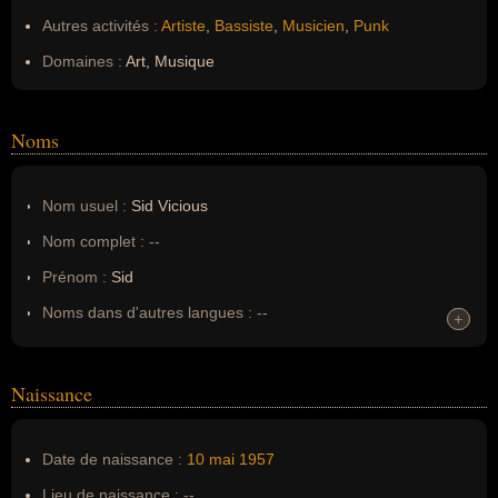
Autres activités :
Artiste
,
Bassiste
,
Musicien
,
Punk
Domaines :
Art, Musique
Noms
Nom usuel :
Sid Vicious
Nom complet :
--
Prénom :
Sid
Noms dans d'autres langues :
--
+
+
Homonymes :
0
(aucun)
Naissance
Nom de famille :
Vicious
Pseudonyme :
--
Date de naissance :
10 mai
1957
Surnom :
--
Lieu de naissance :
--