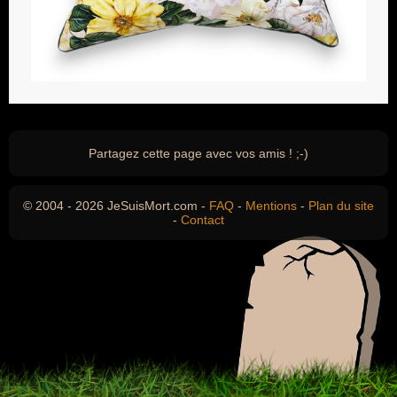
Partagez cette page avec vos amis ! ;-)
© 2004 - 2026 JeSuisMort.com -
FAQ
-
Mentions
-
Plan du site
-
Contact