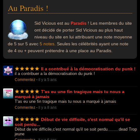
Au Paradis !
Sid Vicious est au
Paradis
! Les membres du site
ont décidé de porter Sid Vicious au plus haut
niveau du site en lui attribuant une note moyenne
de 5 sur 5 avec
5 notes
. Seules les célébrités ayant une note
de 4 ou + peuvent prétendre à une place au Paradis.
Il a contribué à la démocratisation du punk !
il a contribuer a la démocratisation du punk !
Commentez
-
il y a 5 ans
T'as eu une fin tragique mais tu nous a
marqué à jamais
T'as eu une fin tragique mais tu nous a marqué à jamais
Commentez
-
il y a 8 ans
Début de vie difficile, c'est normal qu'il se
soit perdu...
Début de vie difficile,c'est normal qu'il se soit perdu.........dead Trop
jeune