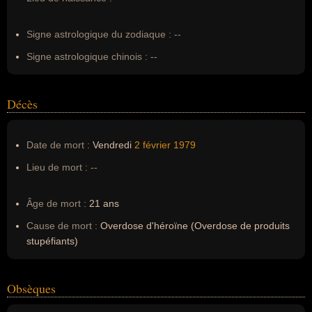
Erreurs d'écriture :
John Simon Ritchie, cid vicious, syd
visious, sid viciouse, syd vicious
Signe astrologique du zodiaque :
--
Signe astrologique chinois :
--
Décès
Date de mort :
Vendredi
2 février
1979
Lieu de mort :
--
Âge de mort :
21 ans
Cause de mort :
Overdose d'héroïne (Overdose de produits
stupéfiants)
Obsèques