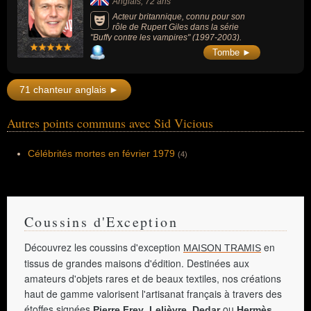
Anglais
, 72 ans
Acteur britannique, connu pour son
rôle de Rupert Giles dans la série
"Buffy contre les vampires" (1997-2003).
Tombe ►
71 chanteur anglais ►
Autres points communs avec Sid Vicious
Célébrités mortes en février 1979
(4)
Coussins d'Exception
Découvrez les coussins d'exception
en
MAISON TRAMIS
tissus de grandes maisons d'édition. Destinées aux
amateurs d'objets rares et de beaux textiles, nos créations
haut de gamme valorisent l'artisanat français à travers des
étoffes signées
,
,
ou
.
Pierre Frey
Lelièvre
Dedar
Hermès