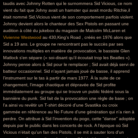
taudis avec Johnny Rotten qui le surnommera Sid Vicious, ce nom
vient du fait que Johny avait un hamster qui avait mordu Ritchie,il
était nommé Sid,Vicious vient de son comportement parfois violent.
Johnny devient alors le chanteur des Sex Pistols en passant une
audition à côté du jukebox du magasin de Malcolm McLaren et
Vivienne Westwood
au 430,King's Road , créés en 1976 alors que
Sid a 19 ans. Le groupe ne rencontrant pas le succès par ses
innovations multiples en matière de provocation, le bassiste Glen
Matlock s'en sépare (« soi-disant qu'il écoutait trop les Beatles »).
Johnny pense alors à Sid pour le remplacer ; Sid avait déjà servi de
batteur occasionnel. Sid n'ayant jamais joué de basse, il apprend
l'instrument sur le tas à partir de mars 1977. À la suite de ce
changement, l'image chaotique et dépravée de Sid profite
immédiatement au groupe qui se trouve un public fédéré sous la
bannière du punk. Sid fait de la provocation une règle de base ; on
l'a ainsi vu revêtir un T-shirt décoré d'une Svastika ou croix
gammée en référence au No Future d'une génération qui n'a rien à
perdre. On attribue à Sid l'invention du pogo, cette "danse" adoptée
depuis par le public dans les concerts de rock. A l'époque où Sid
Vicious n'était qu'un fan des Pistols, il se mit à sauter lors d'un