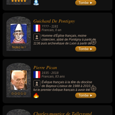
l'Église catholique, notamment pour avoir
Tombe ►
défendu les homosexuels.
Guichard De Pontigny
???? -
1181
Francais
, 0 an
Homme d'Église français, moine
cistercien, abbé de Pontigny à partir de
+
+
1136 puis archevêque de Lyon à partir de
Notez-le !
1165, il solde le conflit avec le comte laïc de
Tombe ►
Lyon en signant l'acte connu sous le nom de
Permutatio et lance la construction de
l'actuelle cathédrale Saint-Jean à Lyon.
Pierre Pican
1935
-
2018
Francais
, 83 ans
Évêque français à la tête du diocèse
de Bayeux-Lisieux de 1988 à 2010, il
+
+
fut le premier évêque français à avoir été
condamné, en 2001, pour non-dénonciation
Tombe ►
de pédophilie.
Charles-maurice de Talleyrand-périgord