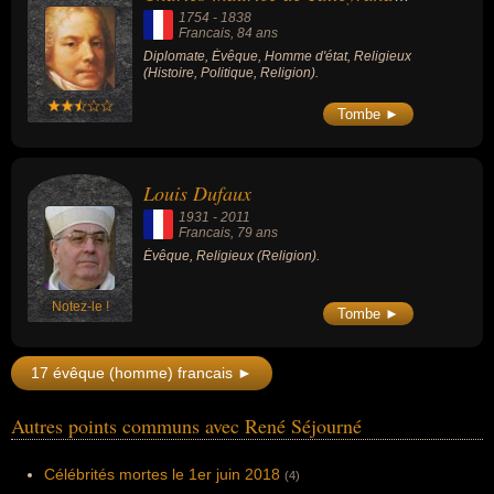
1754
-
1838
Francais
, 84 ans
Diplomate, Évêque, Homme d'état, Religieux
(Histoire, Politique, Religion).
Tombe ►
Louis Dufaux
1931
-
2011
Francais
, 79 ans
Évêque, Religieux (Religion).
Notez-le !
Tombe ►
17 évêque (homme) francais ►
Autres points communs avec René Séjourné
Célébrités mortes le 1er juin 2018
(4)