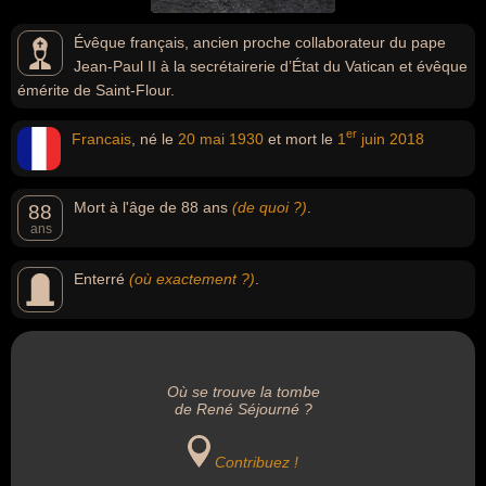
Évêque français, ancien proche collaborateur du pape
Jean-Paul II à la secrétairerie d’État du Vatican et évêque
émérite de Saint-Flour.
er
Francais
, né le
20 mai
1930
et mort le
1
juin
2018
Mort à l'âge de 88 ans
(de quoi ?)
.
88
ans
Enterré
(où exactement ?)
.
Où se trouve la tombe
de René Séjourné ?
Contribuez !