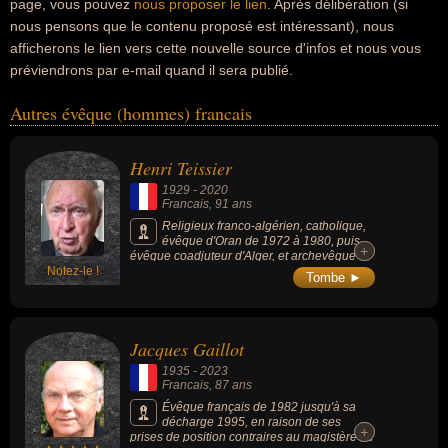
page, vous pouvez
nous proposer le lien
. Après délibération (si
nous pensons que le contenu proposé est intéressant), nous
afficherons le lien vers cette nouvelle source d'infos et nous vous
préviendrons par e-mail quand il sera publié.
Autres évêque (hommes) francais
Henri Teissier
1929
-
2020
Francais
, 91 ans
Religieux franco-algérien, catholique,
évêque d'Oran de 1972 à 1980, puis
+
+
évêque coadjuteur d'Alger, et archevêque
Notez-le !
d'Alger de 1988 à 2008.
Tombe ►
Jacques Gaillot
1935
-
2023
Francais
, 87 ans
Évêque français de 1982 jusqu'à sa
décharge 1995, en raison de ses
+
+
prises de position contraires au magistère de