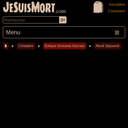
JeSuisMort
Inscription
.com
Connexion
Menu
►
Cimetière
►
Évêque (homme) francais
►
René Séjourné