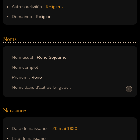
Autres activités :
Religieux
Domaines :
Religion
Noms
Nom usuel :
René Séjourné
Nom complet :
--
Prénom :
René
Noms dans d'autres langues :
--
+
+
Homonymes :
0
(aucun)
Naissance
Nom de famille :
Séjourné
Pseudonyme :
--
Date de naissance :
20 mai
1930
Surnom :
--
Lieu de naissance :
--