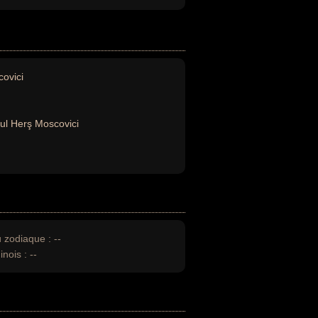
ovici
ul Herş Moscovici
u zodiaque :
--
inois :
--