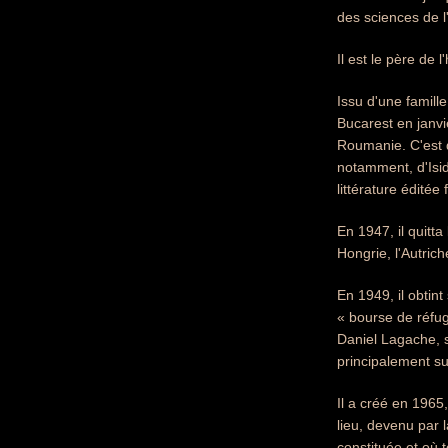
des sciences de 
Il est le père de 
Issu d'une famill
Bucarest en janvie
Roumanie. C'est du
notamment, d'Isido
littérature éditée
En 1947, il quitt
Hongrie, l'Autrich
En 1949, il obtint
« bourse de réfug
Daniel Lagache, s
principalement su
Il a créé en 1965
lieu, devenu par 
constituée et où 