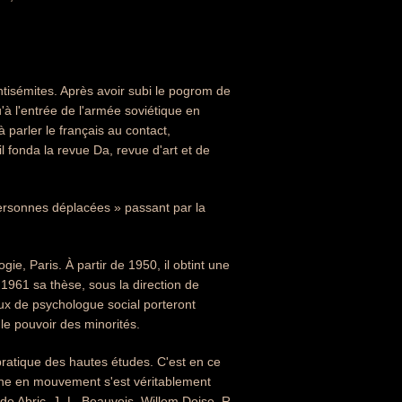
antisémites. Après avoir subi le pogrom de
u'à l'entrée de l'armée soviétique en
 parler le français au contact,
il fonda la revue Da, revue d'art et de
personnes déplacées » passant par la
gie, Paris. À partir de 1950, il obtint une
 1961 sa thèse, sous la direction de
aux de psychologue social porteront
e pouvoir des minorités.
 pratique des hautes études. C'est en ce
pline en mouvement s'est véritablement
e Abric, J.-L. Beauvois, Willem Doise, R.