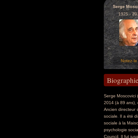
Serge Mosc
1925 - 20
Notez-le 
Biographi
Serge Moscovici 
2014 (à 89 ans), e
Ancien directeur 
sociale. Il a été
sociale à la Mais
psychologie soci
Council. Il fut j