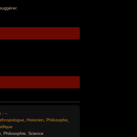
suggérer.
 :
--
nthropologue
,
Historien
,
Philosophe
,
tifique
e, Philosophie, Science