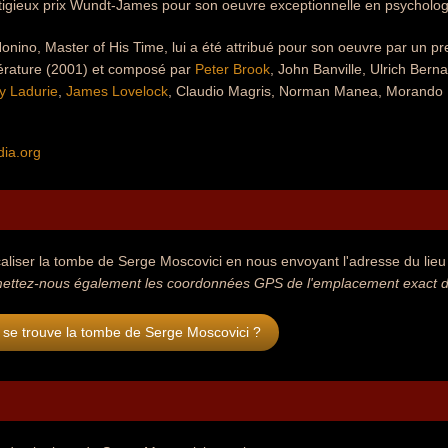
tigieux prix Wundt-James pour son oeuvre exceptionnelle en psychologi
Nonino, Master of His Time, lui a été attribué pour son oeuvre par un pre
térature (2001) et composé par
Peter Brook
, John Banville, Ulrich Bern
 Ladurie
,
James Lovelock
, Claudio Magris, Norman Manea, Morando 
dia.org
aliser la tombe de Serge Moscovici en nous envoyant l'adresse du lieu o
ettez-nous également les coordonnées GPS de l'emplacement exact de
 se trouve la tombe de Serge Moscovici ?