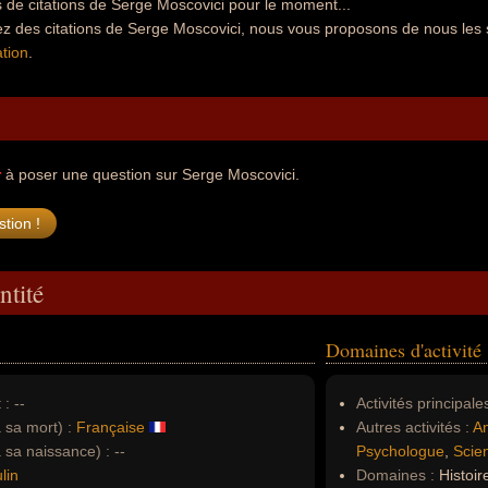
 de citations de Serge Moscovici pour le moment...
ez des citations de Serge Moscovici, nous vous proposons de nous les 
tion
.
r
à poser une question sur Serge Moscovici.
ntité
Domaines d'activité
 :
--
Activités principales
à sa mort) :
Française
Autres activités :
A
à sa naissance) :
--
Psychologue
,
Scien
lin
Domaines :
Histoir