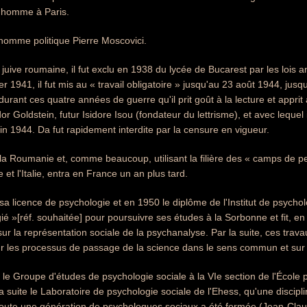
l'homme à Paris.
l'homme politique Pierre Moscovici.
e juive roumaine, il fut exclu en 1938 du lycée de Bucarest par les lois 
r 1941, il fut mis au « travail obligatoire » jusqu'au 23 août 1944, jusq
rant ces quatre années de guerre qu'il prit goût à la lecture et apprit à
r Goldstein, futur Isidore Isou (fondateur du lettrisme), et avec lequel 
 fin 1944. Da fut rapidement interdite par la censure en vigueur.
a la Roumanie et, comme beaucoup, utilisant la filière des « camps de 
e et l'Italie, entra en France un an plus tard.
 sa licence de psychologie et en 1950 le diplôme de l'Institut de psycholo
ié »[réf. souhaitée] pour poursuivre ses études à la Sorbonne et fit, en
ur la représentation sociale de la psychanalyse. Par la suite, ces trav
r les processus de passage de la science dans le sens commun et sur l
, le Groupe d'études de psychologie sociale à la VIe section de l'École
la suite le Laboratoire de psychologie sociale de l'Ehess, qu'une disci
toute une génération de psychologues sociaux a été formée (Jean-Claud