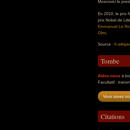
Moscovici le pres
En 2010, le prix 
prix Nobel de Lit
Emmanuel Le Roy
Olmi
.
Source :
fr.wikipe
Tombe
Aidez-nous
à loc
Facultatif :
transm
Vous savez où
Citations