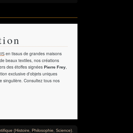
tion
en tissus de grandes maisons
IS
de beaux textiles, nos créations
vers des étoffes signées
,
Pierre Frey
tion exclusive d'objets uniques
e singulière. Consultez tous nos
ifique (Histoire, Philosophie, Science).