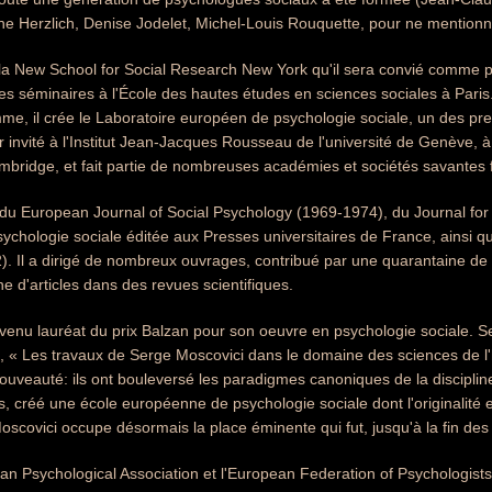
ne Herzlich, Denise Jodelet, Michel-Louis Rouquette, pour ne mentionn
à la New School for Social Research New York qu'il sera convié comme p
es séminaires à l'École des hautes études en sciences sociales à Pari
mme, il crée le Laboratoire européen de psychologie sociale, un des p
r invité à l'Institut Jean-Jacques Rousseau de l'université de Genève, à 
ambridge, et fait partie de nombreuses académies et sociétés savantes 
r du European Journal of Social Psychology (1969-1974), du Journal for
Psychologie sociale éditée aux Presses universitaires de France, ainsi q
. Il a dirigé de nombreux ouvrages, contribué par une quarantaine de c
ne d'articles dans des revues scientifiques.
evenu lauréat du prix Balzan pour son oeuvre en psychologie sociale. 
, « Les travaux de Serge Moscovici dans le domaine des sciences de l'
ouveauté: ils ont bouleversé les paradigmes canoniques de la discipli
ns, créé une école européenne de psychologie sociale dont l'originalité
covici occupe désormais la place éminente qui fut, jusqu'à la fin des
an Psychological Association et l'European Federation of Psychologists'