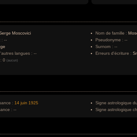
Serge Moscovici
Nom de famille :
Mosc
 :
--
Pseudonyme :
--
rge
Surnom :
--
autres langues :
--
Erreurs d'écriture :
Sr
:
0
(aucun)
sance :
14 juin
1925
Signe astrologique d
sance :
--
Signe astrologique ch