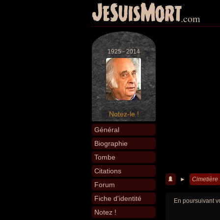
JeSuisMort
.com
1925 - 2014
Notez-le !
Général
Biographie
Tombe
Citations
►
Cimetière
Forum
Fiche d'identité
En poursuivant vo
Notez !