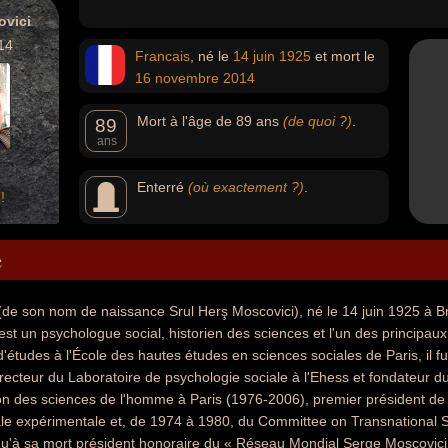
ovici
14
Francais
, né le
14 juin
1925
et mort le
16 novembre
2014
Mort à l'âge de 89 ans
(de quoi ?)
.
89
ans
Enterré
(où exactement ?)
.
!
e
(de son nom de naissance Srul Herş Moscovici), né le 14 juin 1925 à B
st un psychologue social, historien des sciences et l'un des principaux 
d'études à l'École des hautes études en sciences sociales de Paris, il f
 directeur du Laboratoire de psychologie sociale à l'Ehess et fondateur
on des sciences de l'homme à Paris (1976-2006), premier président de 
ale expérimentale et, de 1974 à 1980, du Committee on Transnational 
usqu'à sa mort président honoraire du « Réseau Mondial Serge Moscovic