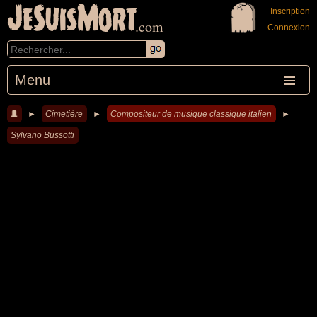
JeSuisMort
Inscription
.com
Connexion
Menu
►
Cimetière
►
Compositeur de musique classique italien
►
Sylvano Bussotti