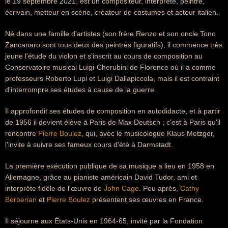
le 19 septembre 2021, est un compositeur, interprète, peintre,
écrivain, metteur en scène, créateur de costumes et acteur italien.
Né dans une famille d'artistes (son frère Renzo et son oncle Tono
Zancanaro sont tous deux des peintres figuratifs), il commence très
jeune l'étude du violon et s'inscrit au cours de composition au
Conservatoire musical Luigi-Cherubini de Florence où il a comme
professeurs Roberto Lupi et Luigi Dallapiccola, mais il est contraint
d'interrompre ses études à cause de la guerre.
Il approfondit ses études de composition en autodidacte, et à partir
de 1956 il devient élève à Paris de Max Deutsch ; c'est à Paris qu'il
rencontre
Pierre Boulez
, qui, avec le musicologue Klaus Metzger,
l'invite à suivre ses fameux cours d'été à Darmstadt.
La première exécution publique de sa musique a lieu en 1958 en
Allemagne, grâce au pianiste américain David Tudor, ami et
interprète fidèle de l'œuvre de
John Cage
. Peu après,
Cathy
Berberian
et
Pierre Boulez
présentent ses œuvres en France.
Il séjourne aux États-Unis en 1964-65, invité par la Fondation