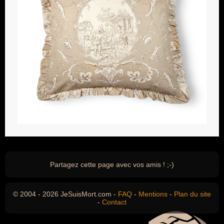
Partagez cette page avec vos amis ! ;-)
© 2004 - 2026 JeSuisMort.com -
FAQ
-
Mentions
-
Plan du site
-
Contact