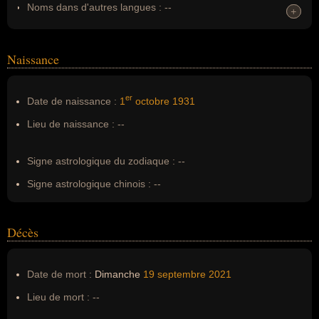
Noms dans d'autres langues :
--
+
+
Homonymes :
0
(aucun)
Naissance
Nom de famille :
Bussotti
Pseudonyme :
--
er
Date de naissance :
1
octobre
1931
Surnom :
--
Lieu de naissance :
--
Erreurs d'écriture :
--
Signe astrologique du zodiaque :
--
Signe astrologique chinois :
--
Décès
Date de mort :
Dimanche
19 septembre
2021
Lieu de mort :
--