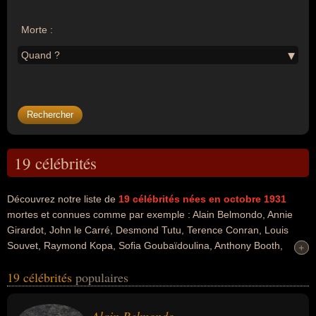
Morte :
Quand ?
19 célébrités
Découvrez notre liste de
19
célébrités nées en octobre 1931
mortes et connues comme par exemple : Alain Belmondo, Annie
Girardot, John le Carré, Desmond Tutu, Terence Conran, Louis
Souvet, Raymond Kopa, Sofia Goubaïdoulina, Anthony Booth,
+
+
Sylvano Bussotti... Ces personnalités peuvent avoir des liens variés
19 célébrités
populaires
dans les domaines de l'art, du cinéma, people, de la littérature, de
la religion, du business, de la politique, de la politique de droite, de
l'ump, du football, du sport, du sport collectif, de la musique, de la