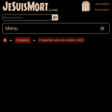
JeSuisMort
Inscription
.com
Connexion
Menu
►
Cimetière
►
Célébrités nées en octobre 1931