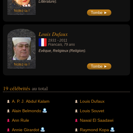
Littérature).
Notez-la !
Tombe ►
Louis Dufaux
1931
-
2011
Francais
, 79 ans
Évêque, Religieux (Religion).
Notez-le !
Tombe ►
19 célébrités
au total
A. P. J. Abdul Kalam
Louis Dufaux
Alain Belmondo
Louis Souvet
Ann Rule
Nawal El Saadawi
Annie Girardot
Raymond Kopa