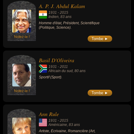
A. P. J. Abdul Kalam
1931
-
2015
Indien
, 83 ans
Homme d'état, Président, Scientifique
(Politique, Science).
Notez-le !
Tombe ►
Basil D'Oliveira
1931
-
2011
Africain du sud
, 80 ans
Sportif (Sport).
Notez-le !
Tombe ►
Ann Rule
1931
-
2015
Américaine
, 83 ans
Artiste, Écrivaine, Romancière (Art,