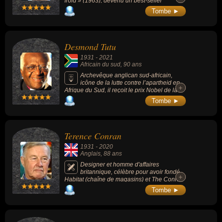
froid » (1963), devenu un best-seller
international.
Tombe ►
Desmond Tutu
1931
-
2021
Africain du sud
, 90 ans
Archevêque anglican sud-africain,
icône de la lutte contre l’apartheid en
+
+
Afrique du Sud, il reçoit le prix Nobel de la
paix en 1984.
Tombe ►
Terence Conran
1931
-
2020
Anglais
, 88 ans
Designer et homme d'affaires
britannique, célèbre pour avoir fondé
+
+
Habitat (chaîne de magasins) et The Conran
Shop (enseigne de design et décoration
Tombe ►
d'intérieur), mais également le Design
Museum (musée consacré au design
contemporain sous toutes ses formes :
design industriel et graphique, mode