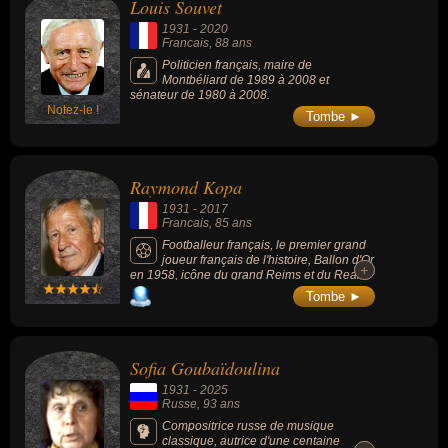
Louis Souvet
vestimentaire, mobilier et architecture).
1931
-
2020
Francais
, 88 ans
Politicien français, maire de
Montbéliard de 1989 à 2008 et
sénateur de 1980 à 2008.
Notez-le !
Tombe ►
Raymond Kopa
1931
-
2017
Francais
, 85 ans
Footballeur français, le premier grand
joueur français de l'histoire, Ballon d'Or
+
+
en 1958, icône du grand Reims et du Real
Madrid.
Tombe ►
Sofia Goubaïdoulina
1931
-
2025
Russe
, 93 ans
Compositrice russe de musique
classique, autrice d'une centaine