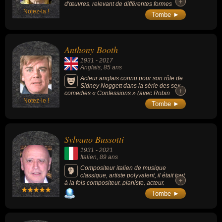
+
+
d'œuvres, relevant de différentes formes
Notez-la !
musicales : la symphonie, le concerto, la
Tombe ►
musique de chambre, les œuvres pour la
scène, mais aussi la musique de film et de
télévision.
Anthony Booth
1931
-
2017
Anglais
, 85 ans
Acteur anglais connu pour son rôle de
Sidney Noggett dans la série des sex
+
+
comedies « Confessions » (avec Robin
Notez-le !
Askwith) et celui de Mike Rawlins dans la
Tombe ►
série « Till Death Us Do Part » (1965-1975, 7
saisons, 54 épisodes).
Sylvano Bussotti
1931
-
2021
Italien
, 89 ans
Compositeur italien de musique
classique, artiste polyvalent, il était tout
+
+
à la fois compositeur, pianiste, acteur,
dessinateur, dramaturge, metteur en scène,
Tombe ►
scénographe, costumier….