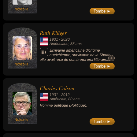
Notez-le !
Tombe ►
Ruth Klüger
1931
-
2020
Américaine
, 88 ans
Écrivaine américaine d'origine
autrichienne, survivante de la Shoah,
+
+
elle avait reçu de nombreux prix littéraires,
Notez-la !
dont le prix Mémoire de la Shoah en 1998,
Tombe ►
ainsi qu’en 2011 le prix autrichien Theodor
Kramer, qui récompense des écrivains en
résistance ou en exil.
Charles Colson
1931
-
2012
Américain
, 80 ans
Homme politique (Politique).
Notez-le !
Tombe ►