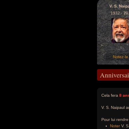
V. S. Naip
1932 - 20
Notez-le 
Anniversai
Cela fera
8 an
V. S. Naipaul a
Pour lui rendr
Noter
V. S.