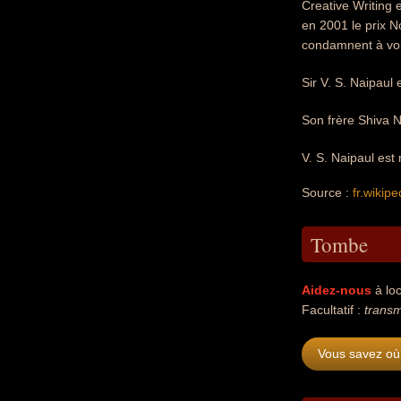
Creative Writing e
en 2001 le prix N
condamnent à voir
Sir V. S. Naipaul
Son frère Shiva N
V. S. Naipaul es
Source :
fr.wikipe
Tombe
Aidez-nous
à loc
Facultatif :
transm
Vous savez où 