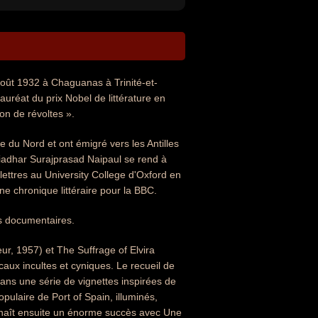
août 1932 à Chaguanas à Trinité-et-
uréat du prix Nobel de littérature en
on de révoltes ».
 du Nord et ont émigré vers les Antilles
idiadhar Surajprasad Naipaul se rend à
 lettres au University College d'Oxford en
ne chronique littéraire pour la BBC.
ts documentaires.
r, 1957) et The Suffrage of Elvira
caux incultes et cyniques. Le recueil de
dans une série de vignettes inspirées de
opulaire de Port of Spain, illuminés,
onnaît ensuite un énorme succès avec Une