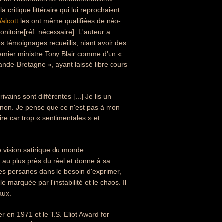
critique littéraire qui lui reprochaient
alcott
les ont même qualifiées de néo-
nitoire[réf. nécessaire]. L'auteur a
des témoignages recueillis, niant avoir des
 premier ministre Tony Blair comme d'un «
Grande-Bretagne », ayant laissé libre cours
ains sont différentes [...] Je lis un
u non. Je pense que ce n'est pas à mon
ire car trop « sentimentales » et
e vision satirique du monde
t au plus près du réel et donne à sa
res persanes dans le besoin d'exprimer,
e marquée par l'instabilité et le chaos. Il
aux.
r en 1971 et le T.S. Eliot Award for