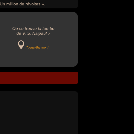
n million de révoltes ».
Où se trouve la tombe
de V. S. Naipaul ?
Contribuez !