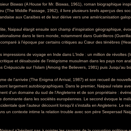
ieur Biswas (A House for Mr. Biswas, 1961), roman biographique inspir
eu (The Middle Passage, 1962), il livre plusieurs brefs aperçus des soc
landaise aux Caraïbes et de leur dérive vers une américanisation galop
ite, Naipaul élargit ensuite son champ d'inspiration géographique, évoq
ationalisme dans le tiers monde, notamment dans Guérilleros (Guerilla
, comparé à l'époque par certains critiques au Cœur des ténèbres (Hea
es impressions de voyage en Inde dans L'Inde : un million de révoltes (I
 critique et désabusée de l'intégrisme musulman dans les pays non arab
ns Crépuscule sur l'Islam (Among the Believers, 1981) puis Jusqu'au bou
e de l'arrivée (The Enigma of Arrival, 1987) et son recueil de nouve
sont largement autobiographiques. Dans le premier, Naipaul relate avec
ment d'un domaine du sud de l'Angleterre et de son propriétaire : événe
ste dominante dans les sociétés européennes. Le second évoque le mélan
ccidentale que l'auteur découvrit lorsqu'il s'installa en Angleterre. Le 
ns un contexte intime la relation trouble avec son père Seepersad Naipa
aipaul n'hésitent pas à pointer les ravages de la corruption politique 