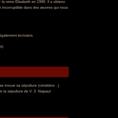
r la reine Élisabeth en 1990. Il a obtenu
ion incorruptible dans des œuvres qui nous
également écrivains.
i).
e trouve sa sépulture (cimétière...).
la sépulture de V. S. Naipaul
.