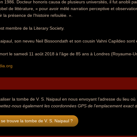
n 1986. Docteur honoris causa de plusieurs universités, il fut anobli pa
obel de littérature, « pour avoir mêlé narration perceptive et observat
 la présence de l'histoire refoulée. ».
 est membre de la Literary Society.
aipaul, son neveu Neil Bissoondath et son cousin Vahni Capildeo sont 
t mort le samedi 11 août 2018 à l'âge de 85 ans à Londres (Royaume-Un
dia.org
aliser la tombe de V. S. Naipaul en nous envoyant l'adresse du lieu où s
ettez-nous également les coordonnées GPS de l'emplacement exact de 
se trouve la tombe de V. S. Naipaul ?