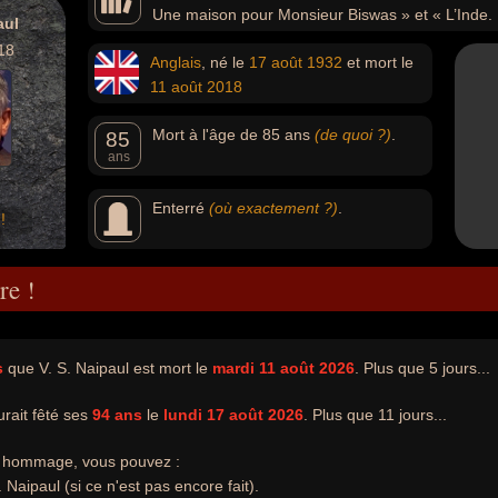
Une maison pour Monsieur Biswas » et « L’Inde. U
aul
18
Anglais
, né le
17 août
1932
et mort le
11 août
2018
Mort à l'âge de 85 ans
(de quoi ?)
.
85
ans
Enterré
(où exactement ?)
.
!
re !
s
que V. S. Naipaul est mort le
mardi 11 août 2026
. Plus que 5 jours...
urait fêté ses
94 ans
le
lundi 17 août 2026
. Plus que 11 jours...
e hommage, vous pouvez :
 Naipaul (si ce n'est pas encore fait).