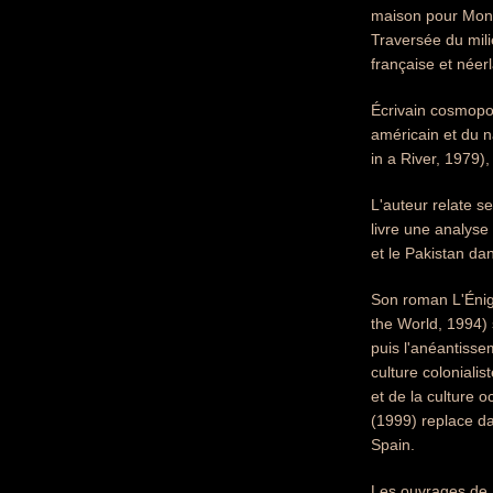
maison pour Mons
Traversée du mili
française et néer
Écrivain cosmopol
américain et du n
in a River, 1979)
L'auteur relate s
livre une analyse
et le Pakistan da
Son roman L'Énigm
the World, 1994) 
puis l'anéantisse
culture coloniali
et de la culture o
(1999) replace da
Spain.
Les ouvrages de N