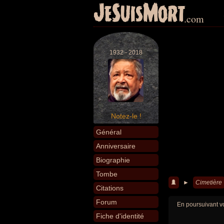
JeSuisMort
.com
1932 - 2018
Notez-le !
Général
Anniversaire
Biographie
Tombe
►
Cimetière
Citations
Forum
En poursuivant vo
Fiche d'identité