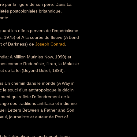
é par la figure de son père. Dans La
iétés postcoloniales britannique,
ante.
uant les effets pervers de l'impérialisme
s, 1975) et À la courbe du fleuve (A Bend
rt of Darkness) de
Joseph Conrad
.
ndia: A Million Mutinies Now, 1990) et
es comme l'Indonésie, l'Iran, la Malaisie
t de la foi (Beyond Belief, 1998).
lles Un chemin dans le monde (A Way in
 le souci d'un anthropologue le déclin
ment qui reflète l'effondrement de la
ge des traditions antillaise et indienne
recueil Letters Between a Father and Son
ul, journaliste et auteur de Port of
et de l'aliénation au fondamentalisme