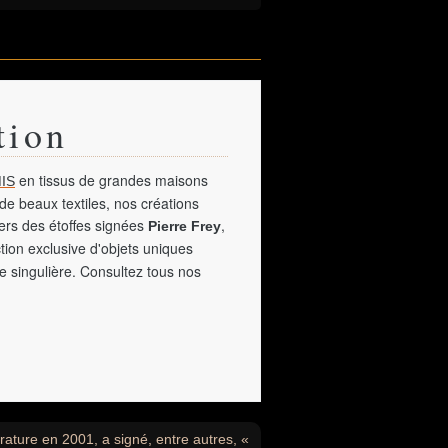
tion
en tissus de grandes maisons
IS
de beaux textiles, nos créations
vers des étoffes signées
,
Pierre Frey
tion exclusive d'objets uniques
e singulière. Consultez tous nos
érature en 2001, a signé, entre autres, «