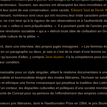
tcoloniaux. Souvent, ses œuvres ont désespéré les tiers-mondistes et la 
t leur point de vue conservateur, voire raciste.
Edward Said
et
Derek W
intenant, nombreux sont ceux qui ont reconnu leur triste caractère prémo
ui, ne s'en tenir qu'à la rigueur de ses observations et à l'authenticité 
s car « celles-ci sont préjudiciables. ». Il a pourtant parlé de l'ancien
'une révolution socialiste » qui a « détruit toute idée de civilisation en 
able culture de la plèbe. ».
ent, dans une interview, des propos jugés misogynes : « Les femmes écriv
et en un paragraphe ou deux, je sais si c'est de la main d'une femme o
t qu'aucune d'elles, y compris
Jane Austen
, n'a la compétence pour écr
eur condition.
naissable pour un style singulier, alliant le réalisme documentaire à un
aliste et tourmondiste éloigné des modes littéraires, l'écrivain se saisi
e et ethnique une forme romanesque qui perpétue la tradition des Lett
un conteur, les disparités culturelles et politiques d'une société mondial
roché de Conrad pour sa peinture de l'effondrement des empires coloni
sieurs prix littéraires, dont le Hawthornden Prize en 1964, le prix Booke