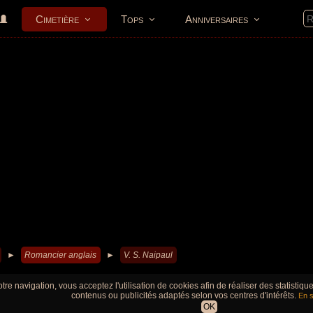
Cimetière
Tops
Anniversaires
►
Romancier anglais
►
V. S. Naipaul
tre navigation, vous acceptez l'utilisation de cookies afin de réaliser des statistiq
contenus ou publicités adaptés selon vos centres d'intérêts.
En s
OK