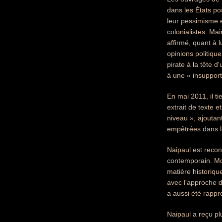
dans les États pos
leur pessimisme e
colonialistes. Ma
affirmé, quant à l
opinions politique
pirate à la tête d
à une « insupport
En mai 2011, il ti
extrait de texte 
niveau », ajoutan
empêtrées dans l
Naipaul est recon
contemporain. Mor
matière historiqu
avec l'approche d'
a aussi été rapp
Naipaul a reçu plu