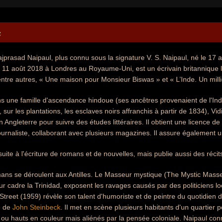
e
ajprasad Naipaul, plus connu sous la signature V. S. Naipaul, né le 17 
 11 août 2018 à Londres au Royaume-Uni, est un écrivain britannique la
 entre autres, « Une maison pour Monsieur Biswas » et « L’Inde. Un milli
s une famille d'ascendance hindoue (ses ancêtres provenaient de l'Inde
, sur les plantations, les esclaves noirs affranchis à partir de 1834), V
 Angleterre pour suivre des études littéraires. Il obtient une licence de
ournaliste, collaborant avec plusieurs magazines. Il assure également u
suite à l'écriture de romans et de nouvelles, mais publie aussi des réci
ns se déroulent aux Antilles. Le Masseur mystique (The Mystic Masseu
ur cadre la Trinidad, exposent les ravages causés par des politiciens lo
Street (1959) révèle son talent d'humoriste et de peintre du quotidien 
e de
John Steinbeck
. Il met en scène plusieurs habitants d'un quartier p
 ou hauts en couleur mais aliénés par la pensée coloniale. Naipaul c