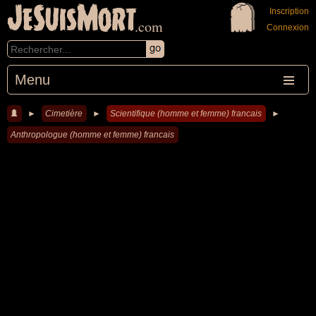
JeSuisMort
Inscription
.com
Connexion
Menu
►
Cimetière
►
Scientifique (homme et femme) francais
►
Anthropologue (homme et femme) francais