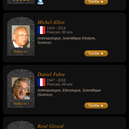
Tombe ►
Michel Alliot
1924
-
2014
Francais
, 89 ans
Anthropologue, Scientifique (Histoire,
Science).
Notez-le !
Tombe ►
Daniel Fabre
1947
-
2016
Francais
, 68 ans
Anthropologue, Ethnologue, Scientifique
(Science).
Notez-le !
Tombe ►
René Girard