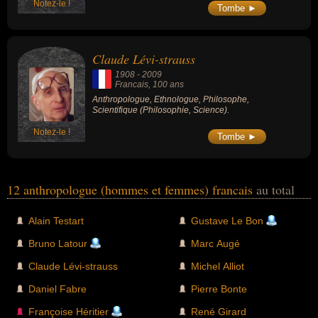
Notez-le !
Tombe ►
Claude Lévi-strauss
1908
-
2009
Francais
, 100 ans
Anthropologue, Ethnologue, Philosophe,
Scientifique (Philosophie, Science).
Notez-le !
Tombe ►
12 anthropologue (hommes et femmes) francais
au total
Alain Testart
Gustave Le Bon
Bruno Latour
Marc Augé
Claude Lévi-strauss
Michel Alliot
Daniel Fabre
Pierre Bonte
Françoise Héritier
René Girard