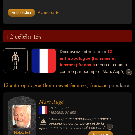
Avancée ►
12 célébrités
Découvrez notre liste de
12
anthropologue (hommes et
femmes)
francais
morts et connus
comme par exemple : Marc Augé,
+
+
Bruno Latour, Françoise Héritier, Serge Moscovici, Georges
12 anthropologue (hommes et femmes) francais
populaires
Balandier, Gustave Le Bon, Michel Alliot, Daniel Fabre, René
Girard, Pierre Bonte... Ces personnalités peuvent avoir des liens
variés dans les domaines de l'anthropologie, de l'enseignement, de
Marc Augé
l'ethnologie, de la science, de l'art, de l'écologie, de la littérature, de
1935
-
2023
la philosophie, de la sociologie ou de l'histoire. Ces célébrités
Francais
, 87 ans
peuvent également avoir été enseignant, ethnologue, scientifique,
Ethnologue et anthropologue français,
penseur du contemporain et de la
artiste, auteur d'ouvrages philosophiques, écologiste, écrivain,
+
+
«planétarisation», sa curiosité l’amena à
homme politique, philosophe, sociologue, féministe, historien,
Notez-le !
s’intéresser à des objets et des terrains peu
Tombe ►