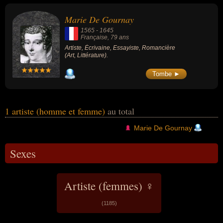
romancier. En ce qui concerne leurs nationalités au moment de
leurs morts, ils peuvent avoir été francais par exemple.
Marie De Gournay
1565
-
1645
Française
, 79 ans
Artiste, Écrivaine, Essayiste, Romancière
(Art, Littérature).
Tombe ►
1 artiste (homme et femme)
au total
Marie De Gournay
Sexes
Artiste (femmes) ♀
(1185)