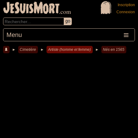
JeSuisMort
Inscription
.com
Connexion
Menu
►
Cimetière
►
Artiste (homme et femme)
►
Nés en 1565