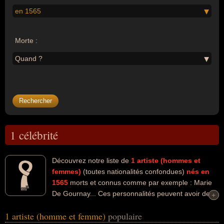
en 1565
Morte :
Quand ?
1 célébrité
Découvrez notre liste de
1
artiste (hommes et
femmes)
(toutes nationalités confondues)
nés en
1565
morts et connus comme par exemple : Marie
De Gournay... Ces personnalités peuvent avoir des
+
+
liens variés dans les domaines de l'art ou de la littérature. Ces
1 artiste (homme et femme)
populaire
célébrités peuvent également avoir été écrivain, essayiste ou