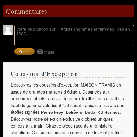
Commentaires
Image
Coussins d'Exception
Découvrez les coussins d'exception
en
MAISON TRAMIS
tissus de grandes maisons d'édition. Destinées aux
amateurs d'objets rares et de beaux textiles, nos créations
haut de gamme valorisent l'artisanat français à travers des
étoffes signées
,
,
ou
.
Pierre Frey
Lelièvre
Dedar
Hermès
Découvrez notre sélection exclusive d'objets uniques
conçus à la main. Chaque pièce raconte une histoire
singulière. Consultez tous nos
et profitez
coussins de luxe