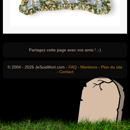
Partagez cette page avec vos amis ! ;-)
© 2004 - 2026 JeSuisMort.com -
FAQ
-
Mentions
-
Plan du site
-
Contact