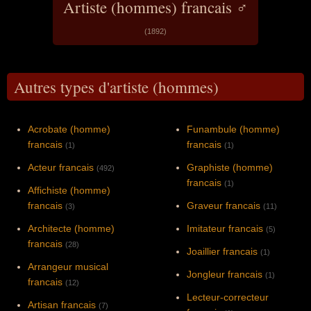
Artiste (hommes) francais ♂
(1892)
Autres types d'artiste (hommes)
Acrobate (homme)
Funambule (homme)
francais
francais
(1)
(1)
Acteur francais
Graphiste (homme)
(492)
francais
(1)
Affichiste (homme)
francais
Graveur francais
(3)
(11)
Architecte (homme)
Imitateur francais
(5)
francais
(28)
Joaillier francais
(1)
Arrangeur musical
Jongleur francais
(1)
francais
(12)
Lecteur-correcteur
Artisan francais
(7)