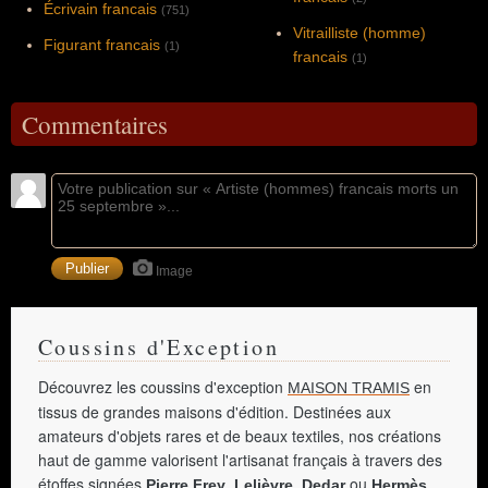
Écrivain francais
(751)
Vitrailliste (homme)
Figurant francais
(1)
francais
(1)
Commentaires
Image
Coussins d'Exception
Découvrez les coussins d'exception
en
MAISON TRAMIS
tissus de grandes maisons d'édition. Destinées aux
amateurs d'objets rares et de beaux textiles, nos créations
haut de gamme valorisent l'artisanat français à travers des
étoffes signées
,
,
ou
.
Pierre Frey
Lelièvre
Dedar
Hermès