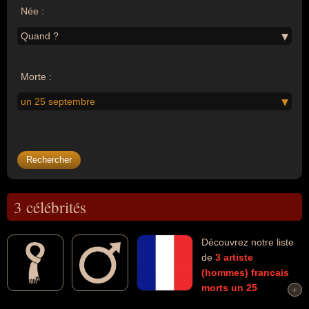
Née :
Quand ?
Morte :
un 25 septembre
3 célébrités
Découvrez notre liste
de
3
artiste
(hommes)
francais
morts un 25
+
+
septembre
connus comme par exemple : Gérard Palaprat,