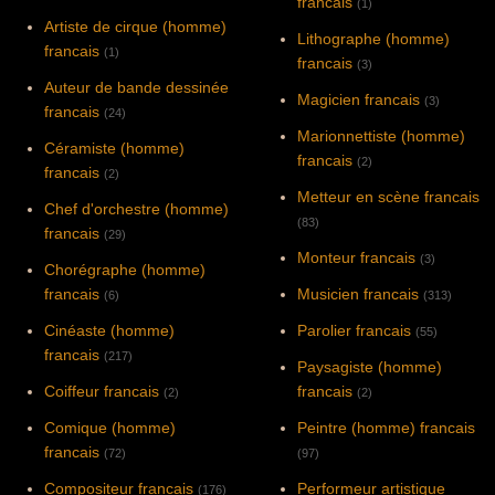
francais
(1)
Artiste de cirque (homme)
Lithographe (homme)
francais
(1)
francais
(3)
Auteur de bande dessinée
Magicien francais
(3)
francais
(24)
Marionnettiste (homme)
Céramiste (homme)
francais
(2)
francais
(2)
Metteur en scène francais
Chef d'orchestre (homme)
(83)
francais
(29)
Monteur francais
(3)
Chorégraphe (homme)
francais
Musicien francais
(6)
(313)
Cinéaste (homme)
Parolier francais
(55)
francais
(217)
Paysagiste (homme)
Coiffeur francais
francais
(2)
(2)
Comique (homme)
Peintre (homme) francais
francais
(72)
(97)
Compositeur francais
Performeur artistique
(176)