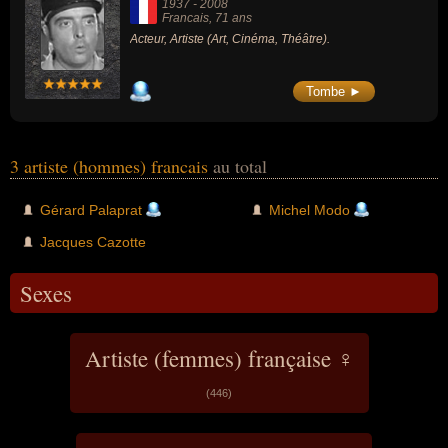
1937
-
2008
Francais
, 71 ans
Acteur, Artiste (Art, Cinéma, Théâtre).
Tombe ►
3 artiste (hommes) francais
au total
Gérard Palaprat
Michel Modo
Jacques Cazotte
Sexes
Artiste (femmes) française ♀
(446)