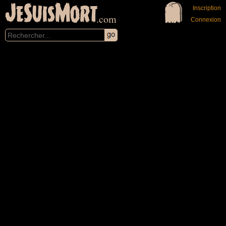
JeSuisMort
Inscription
.com
Connexion