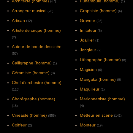
Architecte (homme)
Funambule (homme)
(67)
(1)
Arrangeur musical
Graphiste (homme)
(28)
(6)
Artisan
Graveur
(12)
(28)
Artiste de cirque (homme)
Imitateur
(6)
(2)
Joaillier
(1)
Auteur de bande dessinée
Jongleur
(2)
(57)
Lithographe (homme)
(8)
Calligraphe (homme)
(1)
Magicien
(6)
Céramiste (homme)
(3)
Mangaka (homme)
(9)
Chef d'orchestre (homme)
Maquilleur
(115)
(1)
Chorégraphe (homme)
Marionnettiste (homme)
(18)
(4)
Cinéaste (homme)
Metteur en scène
(558)
(141)
Coiffeur
Monteur
(2)
(19)