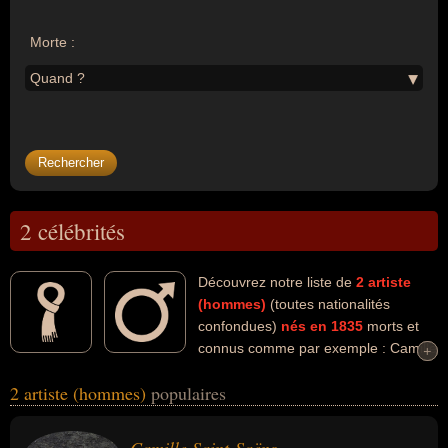
Morte :
Quand ?
2 célébrités
Découvrez notre liste de
2
artiste
(hommes)
(toutes nationalités
confondues)
nés en 1835
morts et
connus comme par exemple : Camille
+
+
Saint-Saëns, Mark Twain... Ces personnalités (de sexe masculin)
2 artiste (hommes)
populaires
peuvent avoir des liens variés dans les domaines de l'art, de la
musique, de l'humour ou de la littérature. Ces célébrités peuvent
également avoir été compositeur, musicien, acteur, comique ou