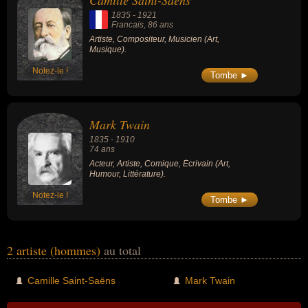
Camille Saint-Saëns
écrivain. En ce qui concerne leurs nationalités au moment de leurs
1835
-
1921
morts, ils peuvent avoir été francais par exemple.
Francais
, 86 ans
Artiste, Compositeur, Musicien (Art,
Musique).
Notez-le !
Tombe ►
Mark Twain
1835
-
1910
74 ans
Acteur, Artiste, Comique, Écrivain (Art,
Humour, Littérature).
Notez-le !
Tombe ►
2 artiste (hommes)
au total
Camille Saint-Saëns
Mark Twain