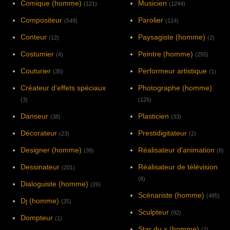
Comique (homme)
Musicien
(121)
(1244)
Compositeur
Parolier
(549)
(114)
Conteur
Paysagiste (homme)
(12)
(2)
Costumier
Peintre (homme)
(4)
(255)
Couturier
Performeur artistique
(35)
(1)
Créateur d'effets spéciaux
Photographe (homme)
(3)
(125)
Danseur
Plasticien
(38)
(33)
Décorateur
Prestidigitateur
(23)
(2)
Designer (homme)
Réalisateur d'animation
(39)
(8)
Dessinateur
Réalisateur de télévision
(201)
(8)
Dialoguiste (homme)
(26)
Scénariste (homme)
(485)
Dj (homme)
(25)
Sculpteur
(92)
Dompteur
(1)
Star du x (homme)
(7)