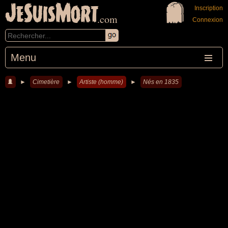
JeSuisMort
Inscription
.com
Connexion
Menu
►
Cimetière
►
Artiste (homme)
►
Nés en 1835