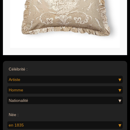
Célébrité :
Artiste
Homme
Nationalité
Née :
en 1835