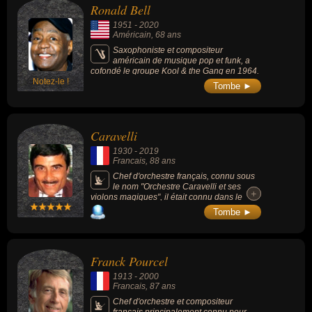
Ronald Bell
grand rôle dans la popularisation des «
western-spaghetti » et du giallo. Il est connu
1951
-
2020
pour ses musiques des films : « Le Bon, la
Américain
, 68 ans
Brute et le Truand » (1966, western, de
Sergio Leone), « Il était une fois dans l'Ouest
Saxophoniste et compositeur
» (1968, western, de Sergio Leone), « Pour
américain de musique pop et funk, a
une poignée de dollars » (1964, western, de
cofondé le groupe Kool & the Gang en 1964.
Sergio Leone) ou « Il était une fois en
Notez-le !
Tombe ►
Amérique » (1984, drame, de Sergio Leone).
Il remporta 2 Oscars, 2 Grammy Awards, 3
Golden Globes Awards, 6 British Academy
Film Awards et 11 Nastro d'argento.
Caravelli
1930
-
2019
Francais
, 88 ans
Chef d'orchestre français, connu sous
le nom "Orchestre Caravelli et ses
+
+
violons magiques", il était connu dans le
monde entier, chef d'orchestre de variété
Tombe ►
française, il a accompagné notamment
Maurice Chevalier et Charles Trenet.
Franck Pourcel
1913
-
2000
Francais
, 87 ans
Chef d'orchestre et compositeur