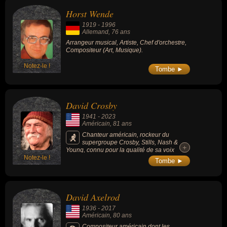
Horst Wende
1919
-
1996
Allemand
, 76 ans
Arrangeur musical, Artiste, Chef d'orchestre,
Compositeur (Art, Musique).
Notez-le !
Tombe ►
David Crosby
1941
-
2023
Américain
, 81 ans
Chanteur américain, rockeur du
supergroupe Crosby, Stills, Nash &
+
+
Young, connu pour la qualité de sa voix
Notez-le !
haute et pure, ainsi que pour ses talents
Tombe ►
d'arrangeur de chœurs.
David Axelrod
1936
-
2017
Américain
, 80 ans
Compositeur américain dont les