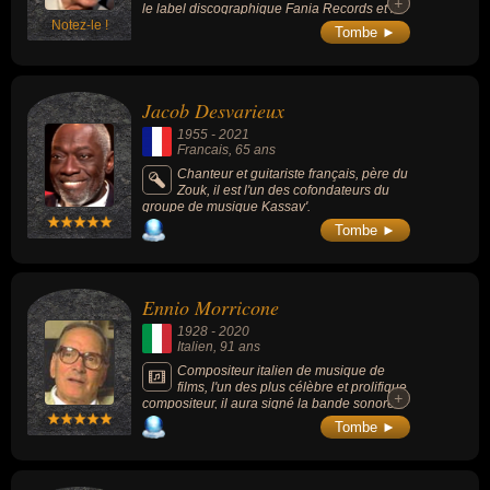
+
+
le label discographique Fania Records et le
Notez-le !
groupe historique Fania All-Stars, par lequel
Tombe ►
sont passées des icônes de la salsa comme
Celia Cruz, Hector Lavoe ou Willie Colon.
Jacob Desvarieux
1955
-
2021
Francais
, 65 ans
Chanteur et guitariste français, père du
Zouk, il est l'un des cofondateurs du
groupe de musique Kassav'.
Tombe ►
Ennio Morricone
1928
-
2020
Italien
, 91 ans
Compositeur italien de musique de
films, l'un des plus célèbre et prolifique
+
+
compositeur, il aura signé la bande sonore
de plus de 500 longs-métrages au cours
Tombe ►
d’une carrière de 59 ans. Ses épopées
chevaleresques pour Sergio Leone et ses
mélodies angoissantes pour Dario Argento
et Mario Bava, entre autres, auront joué un