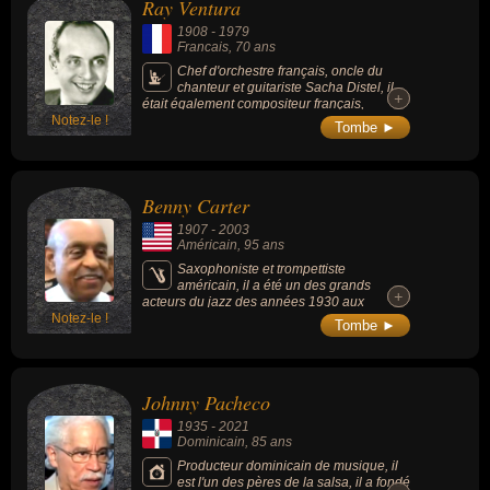
Ray Ventura
les plus grands : de Ray Charles à Orson
Welles, en passant par Jean Cocteau, Frank
1908
-
1979
Sinatra, Charles Trenet et Édith Piaf.
Francais
, 70 ans
Chef d'orchestre français, oncle du
chanteur et guitariste Sacha Distel, il
+
+
était également compositeur français,
Notez-le !
arrangeur musical et producteur de cinéma,
Tombe ►
célèbre pour son orchestre à sketches et ses
spectacles avec ses « Collégiens ». Au cours
des années 1930, il joue un rôle non
négligeable pour la promotion du jazz en
Benny Carter
France.
1907
-
2003
Américain
, 95 ans
Saxophoniste et trompettiste
américain, il a été un des grands
+
+
acteurs du jazz des années 1930 aux
Notez-le !
années 1990.
Tombe ►
Johnny Pacheco
1935
-
2021
Dominicain
, 85 ans
Producteur dominicain de musique, il
est l'un des pères de la salsa, il a fondé