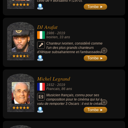
celle de « Borsalino » (1970).
Tombe ►
DJ Arafat
1986
-
2019
Ivoirien
, 33 ans
Chanteur ivoirien, considéré comme
l'un des plus grands chanteurs
+
+
d'Afrique subsaharienne et l'ambassadeur
du coupé-décalé, ayant eu sur la culture
Tombe ►
musicale ivoirienne une influence
considérable.
Michel Legrand
1932
-
2019
Francais
, 86 ans
Musicien français, connu pour ses
composition pour le cinéma qui lui a
+
+
valu de remporter 3 Oscars : il est le créateur
des thèmes des films "Les Parapluies de
Tombe ►
Cherbourg" (1964), "Les Demoiselles de
Rochefort" (1967), "L'Affaire Thomas Crown"
(1968), "Peau d'âne" (1970),"Un été 42"
(1971) ou "Yentl" (1983). Il a travaillé avec