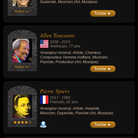
Guitariste, Musicien (Art, Musique).
Notez-le !
Tombe ►
Allen Toussaint
1938
-
2015
Américain
, 77 ans
Arrangeur musical, Artiste, Chanteur,
Compositeur, Homme d'affaire, Musicien,
Pianiste, Producteur (Art, Musique).
Notez-le !
Tombe ►
Pierre Spiers
1917
-
1980
Francais
, 62 ans
Arrangeur musical, Artiste, Harpiste,
Musicien, Organiste, Pianiste (Art, Musique).
Tombe ►