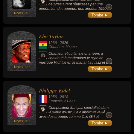
oeuvres furent réutilisées par une
+
+
génération de rappeurs des années 1990
Notez-le !
qui avaient trouvé la matière à des samples
Tombe ►
inépuisables.
Ebo Taylor
1936
-
2026
Ghanéen
, 90 ans
Chanteur et guitariste ghanéen, a
contribué à moderniser le style de
+
+
musique Highlife en le mariant au jazz et aux
Notez-le !
instruments amplifiés, considéré comme « le
Tombe ►
trait d’union entre Accra, berceau du highlife,
et Lagos, la Mecque de l'afrobeat ».
Philippe Eidel
1956
-
2018
Francais
, 61 ans
Compositeur français spécialisé dans
la world music, il a d'abord travaillé
+
+
avec des groupes comme Taxi Girl et
Notez-le !
Indochine, puis avec divers artistes comme
Tombe ►
le chanteur Khaled ou le réalisateur Peter
Brook, avec lequel il a réalisé l'album The