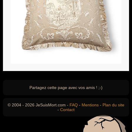
Partagez cette page avec vos amis ! ;-)
© 2004 - 2026 JeSuisMort.com -
FAQ
-
Mentions
-
Plan du site
-
Contact