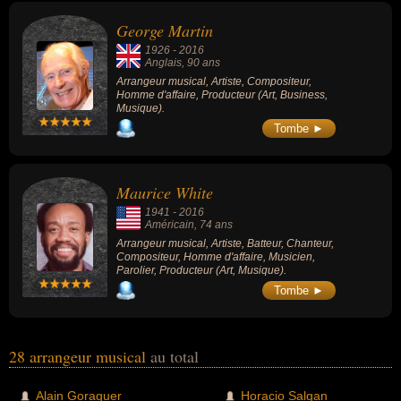
Mahabharata. Il a composé aussi de
nombreuses musiques de films comme celle
George Martin
des « Randonneurs » (1997, comédie, avec
Benoît Poelvoorde) et est le co-auteur des
1926
-
2016
génériques d'antenne originaux de Canal+
Anglais
, 90 ans
et de M6.
Arrangeur musical, Artiste, Compositeur,
Homme d'affaire, Producteur (Art, Business,
Musique).
Tombe ►
Maurice White
1941
-
2016
Américain
, 74 ans
Arrangeur musical, Artiste, Batteur, Chanteur,
Compositeur, Homme d'affaire, Musicien,
Parolier, Producteur (Art, Musique).
Tombe ►
28 arrangeur musical
au total
Alain Goraguer
Horacio Salgan