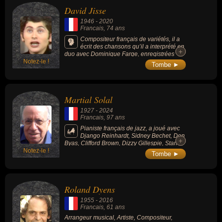
David Jisse
1946
-
2020
Francais
, 74 ans
Compositeur français de variétés, il a
écrit des chansons qu’il a interprété en
+
+
duo avec Dominique Farge, enregistrées
Notez-le !
entre 1968 et 1980, comme en témoigne «
Tombe ►
Ouvre-moi vite la porte », et l'adaptation
française, en 1975, du tube « A vava inouva
» popularisé par le chanteur kabyle Idir.
Martial Solal
1927
-
2024
Francais
, 97 ans
Pianiste français de jazz, a joué avec
Django Reinhardt, Sidney Bechet, Don
+
+
Byas, Clifford Brown, Dizzy Gillespie, Stan
Notez-le !
Getz ou Sonny Rollins. Il enregistre plus de
Tombe ►
100 disques et compose plusieurs musiques
de films pour Jean-Luc Godard (À bout de
souffle) ou pour Jean-Pierre Melville (Léon
Morin, prêtre). Le prestigieux concours de
Roland Dyens
piano jazz Martial Solal, organisé de 1988 à
2010, est nommé en son honneur.
1955
-
2016
Francais
, 61 ans
Arrangeur musical, Artiste, Compositeur,