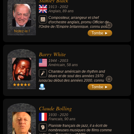
Stanley Black
tromboniste, trompettiste, directeur, flûtiste, chanteur de variétés ou
1913
-
2002
guitariste. En ce qui concerne leurs nationalités au moment de
Anglais
, 89 ans
leurs morts, ils peuvent avoir été francais, anglais, américain,
Compositeur, arrangeur et chef
ivoirien ou dominicain par exemple.
d'orchestre anglais, promu Officier de
+
+
l'Ordre de l'Empire britannique, connu pour
Notez-le !
ses arrangements musicaux dans le style
Tombe ►
latino-américain, tout en remportant des prix
pour sa direction d'œuvres classiques. Il
dirigera le "Mantovani Orchestra" dans un
style romantique et spectaculaire similaire.
Barry White
1944
-
2003
Américain
, 58 ans
Chanteur américain de rhythm and
blues et de soul des années 1970
+
+
jusqu'au début des années 2000, connu
pour sa voix grave et suave, et ses chansons
Tombe ►
« Never Never Gonna Give Ya Up » (1973), «
Can't Get Enough of Your Love, Babe »
(1974) ou « You're the First, the Last, My
Everything » (1974).
Claude Bolling
1930
-
2020
Francais
, 90 ans
Pianiste français de jazz, il a écrit de
nombreuses musiques de films comme