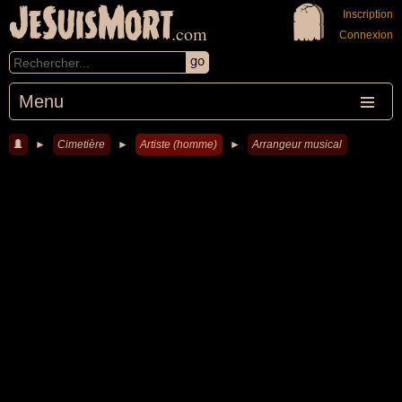
JeSuisMort
Inscription
.com
Connexion
Menu
►
Cimetière
►
Artiste (homme)
►
Arrangeur musical