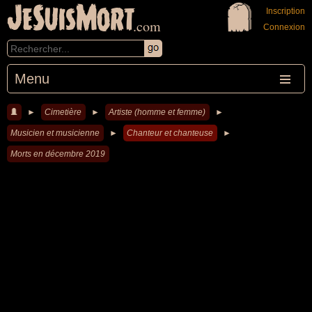
JeSuisMort
Inscription
.com
Connexion
Menu
►
Cimetière
►
Artiste (homme et femme)
►
Musicien et musicienne
►
Chanteur et chanteuse
►
Morts en décembre 2019