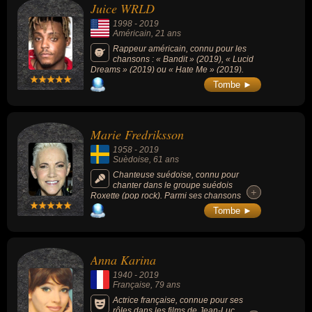
Juice WRLD
1998
-
2019
Américain
, 21 ans
Rappeur américain, connu pour les
chansons : « Bandit » (2019), « Lucid
Dreams » (2019) ou « Hate Me » (2019).
Tombe ►
Marie Fredriksson
1958
-
2019
Suèdoise
, 61 ans
Chanteuse suédoise, connu pour
chanter dans le groupe suédois
+
+
Roxette (pop rock). Parmi ses chansons
connues : « It Must Have Been Love » 1986)
Tombe ►
ou « The Look » (1988).
Anna Karina
1940
-
2019
Française
, 79 ans
Actrice française, connue pour ses
rôles dans les films de Jean-Luc