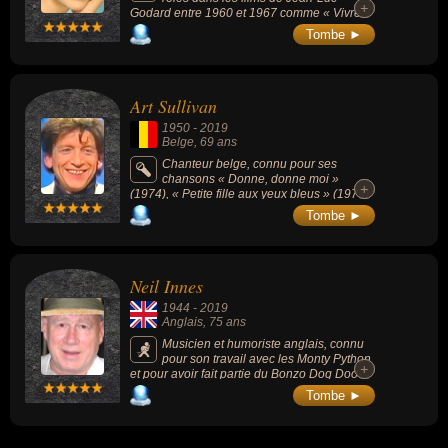
+
+
Godard entre 1960 et 1967 comme « Vivre
sa vie » (1962), « Bande à part » (1964) ou «
Tombe ►
Pierrot le Fou » (1965).
Art Sullivan
1950
-
2019
Belge
, 69 ans
Chanteur belge, connu pour ses
chansons « Donne, donne moi »
+
+
(1974), « Petite fille aux yeux bleus » (1973)
ou « Une larme d'amour » (1973).
Tombe ►
Neil Innes
1944
-
2019
Anglais
, 75 ans
Musicien et humoriste anglais, connu
pour son travail avec les Monty Python
+
+
et pour avoir fait partie du Bonzo Dog Doo-
Dah Band, puis du groupe parodique les
Tombe ►
Rutles (parodie des Beatles, avec le Monty
Python Eric Idles).