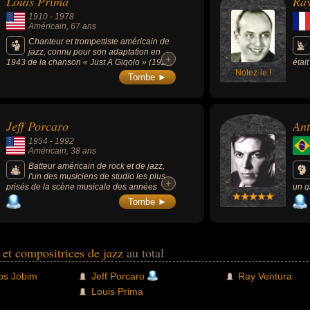
Louis Prima
Ray
1910
-
1978
Américain
, 67 ans
Chanteur et trompettiste américain de
jazz, connu pour son adaptation en
+
+
1943 de la chanson « Just A Gigolo » (1928,
étai
Leonello Casucci), mais aussi « I Wan'na Be
Notez-le !
arra
Tombe ►
Like You » ou « Bouna sera ». Épouse les
célè
tendances musicales de son temps, il a,
spec
dans chacune de ces explorations
des 
musicales, fait preuve d'une exubérante
négl
Jeff Porcaro
Ant
personnalité mélodieuse. Il a aussi collaboré
Fran
à la réalisation de plusieurs films de Disney
1954
-
1992
en tant qu'acteur et doubleur.
Américain
, 38 ans
Batteur américain de rock et de jazz,
l'un des musiciens de studio les plus
+
+
prisés de la scène musicale des années
un g
1970 avant de fonder en 1976, avec David
la f
Tombe ►
Paich, le groupe rock Toto en 1976 qui
popu
rencontra un important succès international.
stan
cent
50 d
(195
 et compositrices de jazz
au total
nova
Samb
os Jobim
Jeff Porcaro
Ray Ventura
et «
conn
Louis Prima