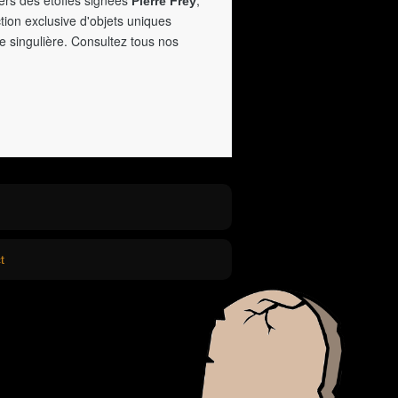
vers des étoffes signées
,
Pierre Frey
tion exclusive d'objets uniques
e singulière. Consultez tous nos
t