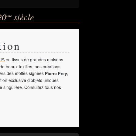
20
siècle
ème
tion
en tissus de grandes maisons
IS
de beaux textiles, nos créations
vers des étoffes signées
,
Pierre Frey
tion exclusive d'objets uniques
e singulière. Consultez tous nos