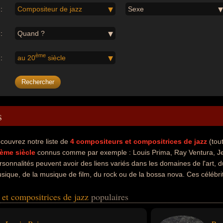
:
Compositeur de jazz
Sexe
:
Quand ?
ème
:
au 20
siècle
s
couvrez notre liste de
4
compositeurs et compositrices de jazz
(tou
ème siècle
connus comme par exemple : Louis Prima, Ray Ventura, Jef
rsonnalités peuvent avoir des liens variés dans les domaines de l'art, 
sique, de la musique de film, du rock ou de la bossa nova. Ces célébri
, chanteur de jazz, chef d'orchestre, compositeur, doubleur, musicien, t
 et compositrices de jazz
populaires
sique de film, homme d'affaire, parent de célébrité, producteur, produ
 de rock, compositeur de bossa nova, guitariste ou pianiste. En ce qui
ls peuvent avoir été américain, francais ou brésilien par exemple.