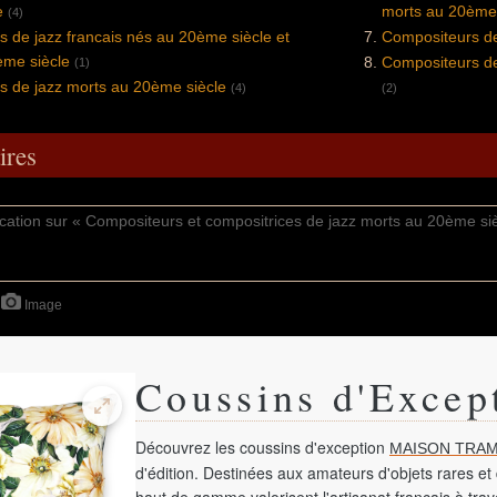
e
morts au 20ème 
(4)
 de jazz francais nés au 20ème siècle et
Compositeurs de
ème siècle
Compositeurs de
(1)
s de jazz morts au 20ème siècle
(4)
(2)
res
Image
Coussins d'Excep
Découvrez les coussins d'exception
MAISON TRAM
d'édition. Destinées aux amateurs d'objets rares et 