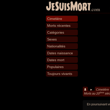
JeSuisMort
.com
Cimetière
Morts récentes
Catégories
Sexes
Nationalités
Dates naissance
Dates mort
Populaires
Toujours vivants
►
Cimetière
ème
Morts au 20
sièc
En poursuivant vo