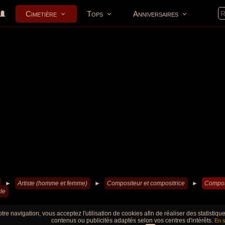
Cimetière
Tops
Anniversaires
►
Artiste (homme et femme)
►
Compositeur et compositrice
►
Composi
le
tre navigation, vous acceptez l'utilisation de cookies afin de réaliser des statistiq
contenus ou publicités adaptés selon vos centres d'intérêts.
En s