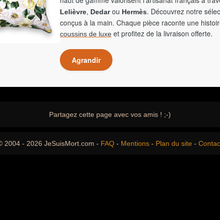
haut de gamme valorisent l'artisanat français à tra
,
ou
. Découvrez notre sélec
Lelièvre
Dedar
Hermès
conçus à la main. Chaque pièce raconte une histoir
et profitez de la livraison offerte.
coussins de luxe
Agrandir
Partagez cette page avec vos amis ! ;-)
© 2004 - 2026 JeSuisMort.com -
FAQ
-
Mentions
-
Plan du site
-
Contac