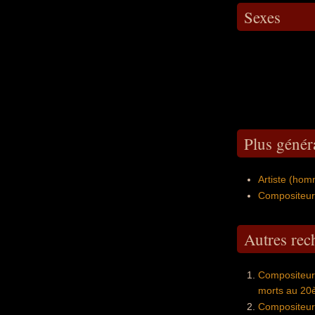
Sexes
Plus génér
Artiste (ho
Compositeur 
Autres re
Compositeurs
morts au 20
Compositeurs