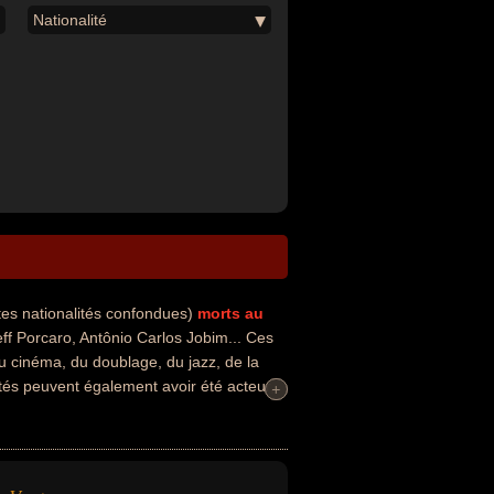
Nationalité
tes nationalités confondues)
morts au
f Porcaro, Antônio Carlos Jobim... Ces
du cinéma, du doublage, du jazz, de la
tés peuvent également avoir été acteur,
+
+
rompettiste, arrangeur musical,
cteur de cinéma, batteur, batteur de
 concerne leurs nationalités au moment