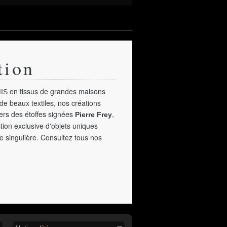
tion
en tissus de grandes maisons
IS
de beaux textiles, nos créations
vers des étoffes signées
,
Pierre Frey
tion exclusive d'objets uniques
e singulière. Consultez tous nos