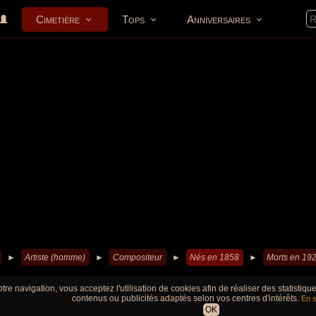
Cimetière
Tops
Anniversaires
►
Artiste (homme)
►
Compositeur
►
Nés en 1858
►
Morts en 19
tre navigation, vous acceptez l'utilisation de cookies afin de réaliser des statistiq
contenus ou publicités adaptés selon vos centres d'intérêts.
En s
OK