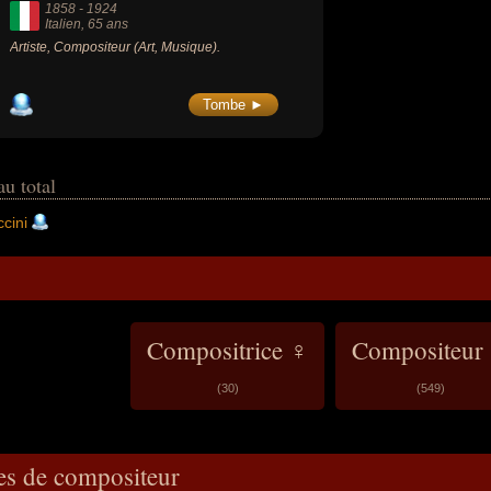
1858
-
1924
Italien
, 65 ans
Artiste, Compositeur (Art, Musique).
Tombe ►
au total
cini
Compositrice ♀
Compositeur
(30)
(549)
es de compositeur