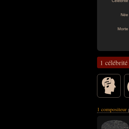
Célébrité 
Née 
Morte 
1 célébrité
peuvent avoir été
1 compositeur