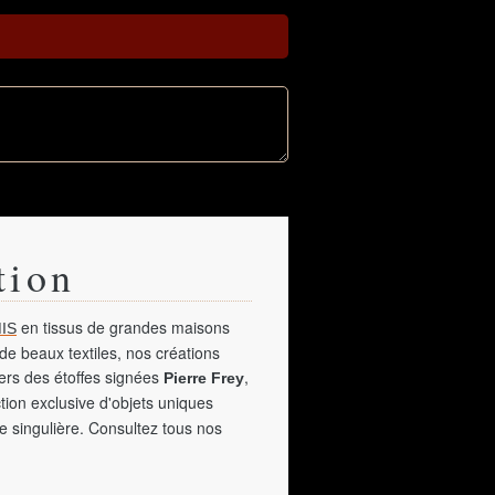
tion
en tissus de grandes maisons
IS
de beaux textiles, nos créations
vers des étoffes signées
,
Pierre Frey
tion exclusive d'objets uniques
e singulière. Consultez tous nos