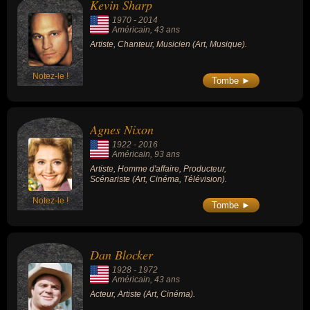
Kevin Sharp
1970
-
2014
Américain
, 43 ans
Artiste, Chanteur, Musicien (Art, Musique).
Notez-le !
Tombe ►
Agnes Nixon
1922
-
2016
Américain
, 93 ans
Artiste, Homme d'affaire, Producteur,
Scénariste (Art, Cinéma, Télévision).
Notez-le !
Tombe ►
Dan Blocker
1928
-
1972
Américain
, 43 ans
Acteur, Artiste (Art, Cinéma).