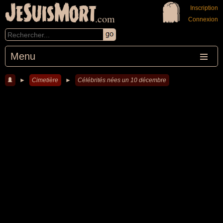
JeSuisMort
Inscription
.com
Connexion
Menu
►
Cimetière
►
Célébrités nées un 10 décembre