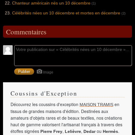
Chanteur américain nés un 10 décembre
(1)
Célébrités nées un 10 décembre et mortes en décembre
(2)
Commentaires
Image
Coussins d'Exception
Découvrez les coussins d'exception
en
MAISON TRAMIS
tissus de grandes maisons d'édition. Destinées aux
amateurs d'objets rares et de beaux textiles, nos créations
haut de gamme valorisent l'artisanat français à travers des
étoffes signées
,
,
ou
.
Pierre Frey
Lelièvre
Dedar
Hermès