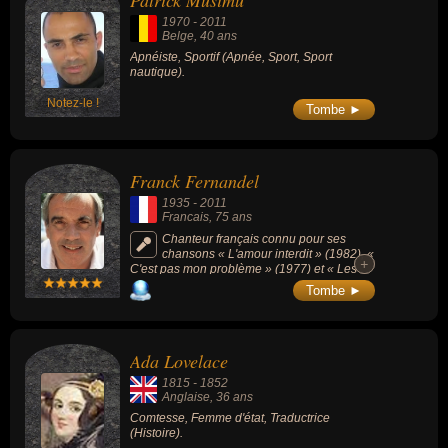
Patrick Musimu
célébrités peuvent également avoir été apnéiste, sportif, acteur,
1970
-
2011
animateur, artiste, chanteur, descendant de célébrité, musicien,
Belge
, 40 ans
comte, homme d'état, traducteur, compositeur, organiste,
Apnéiste, Sportif (Apnée, Sport, Sport
nautique).
pédagogue, pianiste, scientifique, homme d'affaire, producteur,
scénariste, écrivain, journaliste, romancier ou homme politique. En
Notez-le !
Tombe ►
ce qui concerne leurs nationalités au moment de leurs morts, ils
peuvent avoir été belge, francais, anglais, américain, brésilien ou
espagnol par exemple.
Franck Fernandel
1935
-
2011
Francais
, 75 ans
Chanteur français connu pour ses
chansons « L'amour interdit » (1982), «
+
+
C'est pas mon problème » (1977) et « Les
yeux d'un ange » (1965).
Tombe ►
Ada Lovelace
1815
-
1852
Anglaise
, 36 ans
Comtesse, Femme d'état, Traductrice
(Histoire).