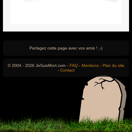
Partagez cette page avec vos amis ! ;-)
© 2004 - 2026 JeSuisMort.com -
FAQ
-
Mentions
-
Plan du site
-
Contact