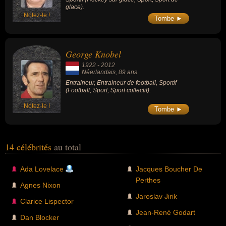
glace).
Notez-le !
Tombe ►
George Knobel
1922
-
2012
Néerlandais
, 89 ans
Entraineur, Entraineur de football, Sportif
(Football, Sport, Sport collectif).
Notez-le !
Tombe ►
14 célébrités
au total
Ada Lovelace
Jacques Boucher De
Perthes
Agnes Nixon
Jaroslav Jirik
Clarice Lispector
Jean-René Godart
Dan Blocker