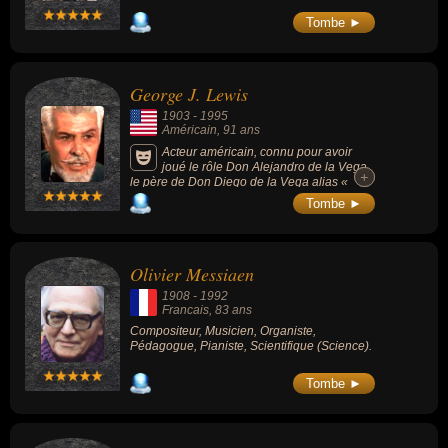
Tombe ►
George J. Lewis
1903
-
1995
Américain
, 91 ans
Acteur américain, connu pour avoir
joué le rôle Don Alejandro de la Vega,
+
+
le père de Don Diego de la Vega alias «
Zorro », dans la série de Walt Disney Zorro
Tombe ►
(1957 à 1961).
Olivier Messiaen
1908
-
1992
Francais
, 83 ans
Compositeur, Musicien, Organiste,
Pédagogue, Pianiste, Scientifique (Science).
Tombe ►