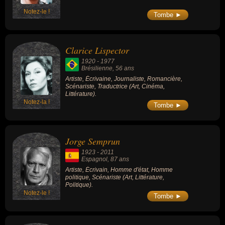
Notez-le !
Tombe ►
Clarice Lispector
1920
-
1977
Brésilienne
, 56 ans
Artiste, Écrivaine, Journaliste, Romancière,
Scénariste, Traductrice (Art, Cinéma,
Littérature).
Notez-la !
Tombe ►
Jorge Semprun
1923
-
2011
Espagnol
, 87 ans
Artiste, Écrivain, Homme d'état, Homme
politique, Scénariste (Art, Littérature,
Politique).
Notez-le !
Tombe ►