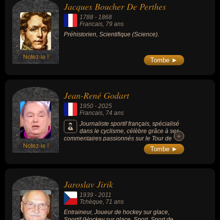
Jacques Boucher De Perthes
1788
-
1868
Francais
, 79 ans
Préhistorien, Scientifique (Science).
Notez-le !
Tombe ►
Jean-René Godart
1950
-
2025
Francais
, 74 ans
Journaliste sportif français, spécialisé
dans le cyclisme, célèbre grâce à ses
+
+
commentaires passionnés sur le Tour de
Notez-le !
France pendant de nombreuses années sur
Tombe ►
France Télévisions. Son ton chaleureux et
son style populaire ont fait de lui une figure
emblématique du sport à la télévision
française.
Jaroslav Jirik
1939
-
2011
Tchèque
, 71 ans
Entraineur, Joueur de hockey sur glace,
Sportif (Hockey sur glace, Sport, Sport de