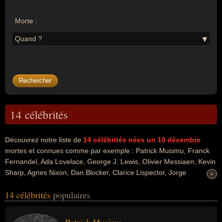
Morte :
Quand ?
14 célébrités
Découvrez notre liste de
14
célébrités nées un 10 décembre
mortes et connues comme par exemple : Patrick Musimu, Franck
Fernandel, Ada Lovelace, George J. Lewis, Olivier Messiaen, Kevin
Sharp, Agnes Nixon, Dan Blocker, Clarice Lispector, Jorge
+
+
Semprun... Ces personnalités peuvent avoir des liens variés dans
14 célébrités
populaires
les domaines de l'apnée, du sport, du sport nautique, de l'art, du
cinéma, de la musique, people, de la radio, de l'histoire, de la
science, de la télévision, de la littérature ou de la politique. Ces