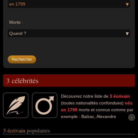
en 1799
Morte :
Quand ?
3 célébrités
Découvrez notre liste de
3
écrivain
(toutes nationalités confondues)
nés
en 1799
morts et connus comme par
exemple : Balzac, Alexandre
+
+
Pouchkine, Rodolphe Töpffer... Ces personnalités (de sexe
3 écrivain
populaires
masculin) peuvent avoir des liens variés dans les domaines de l'art,
de la littérature, de la bande dessinée, de l'enseignement, de la