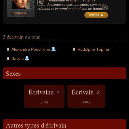
Pédagogue et auteur de bande
dessinée suisse, considéré comme le
+
+
créateur et le premier théoricien de bande
Notez-le !
dessinée.
Tombe ►
3 écrivain
au total
Alexandre Pouchkine
Rodolphe Töpffer
Balzac
Sexes
Écrivaine ♀
Écrivain ♂
(226)
(1406)
Autres types d'écrivain