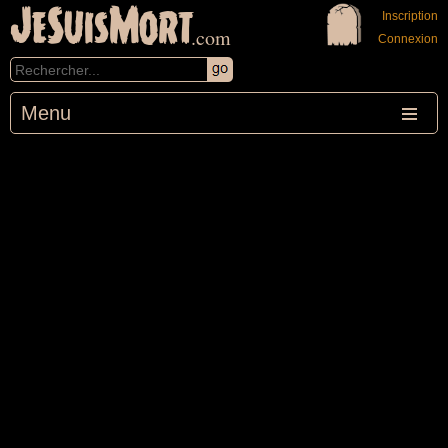
JeSuisMort
Inscription
.com
Connexion
Menu