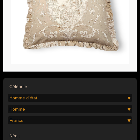
Célébrité :
Homme d'état
Homme
France
Née :