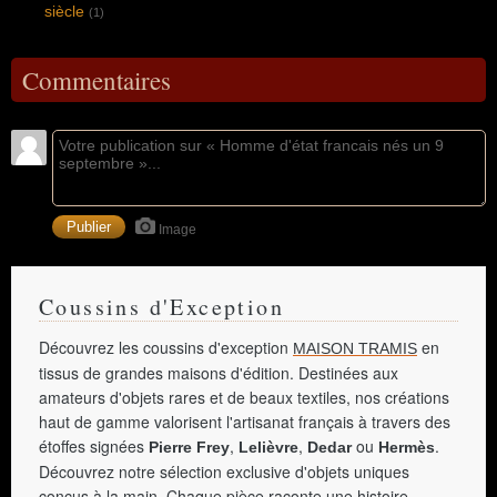
siècle
(1)
Commentaires
Image
Coussins d'Exception
Découvrez les coussins d'exception
en
MAISON TRAMIS
tissus de grandes maisons d'édition. Destinées aux
amateurs d'objets rares et de beaux textiles, nos créations
haut de gamme valorisent l'artisanat français à travers des
étoffes signées
,
,
ou
.
Pierre Frey
Lelièvre
Dedar
Hermès
Découvrez notre sélection exclusive d'objets uniques
conçus à la main. Chaque pièce raconte une histoire