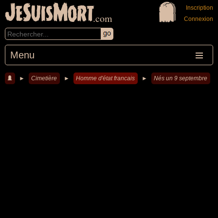
JeSuisMort
Inscription
.com
Connexion
Menu
►
Cimetière
►
Homme d'état francais
►
Nés un 9 septembre