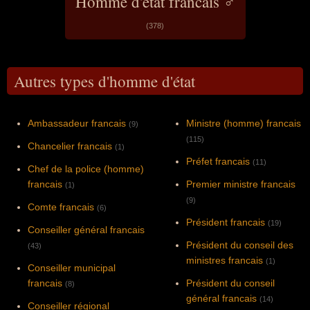
Homme d'état francais ♂
(378)
Autres types d'homme d'état
Ambassadeur francais
Ministre (homme) francais
(9)
(115)
Chancelier francais
(1)
Préfet francais
(11)
Chef de la police (homme)
francais
Premier ministre francais
(1)
(9)
Comte francais
(6)
Président francais
(19)
Conseiller général francais
Président du conseil des
(43)
ministres francais
(1)
Conseiller municipal
francais
Président du conseil
(8)
général francais
(14)
Conseiller régional