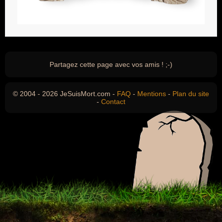
Partagez cette page avec vos amis ! ;-)
© 2004 - 2026 JeSuisMort.com -
FAQ
-
Mentions
-
Plan du site
-
Contact