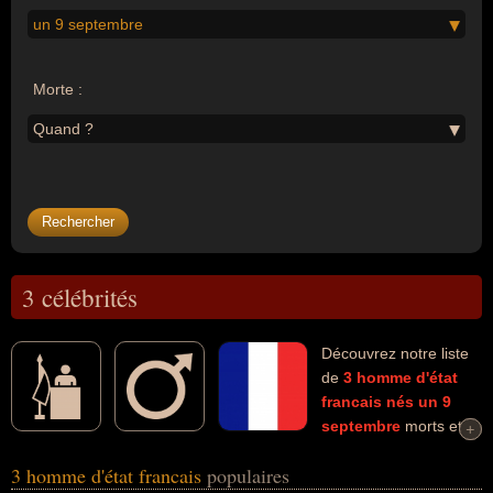
un 9 septembre
Morte :
Quand ?
3 célébrités
Découvrez notre liste
de
3
homme d'état
francais
nés un 9
septembre
morts et
+
+
connus comme par exemple : Napoléon-Jérôme Bonaparte,
3 homme d'état francais
populaires
Jacques Chérèque, Richelieu... Ces personnalités (de sexe