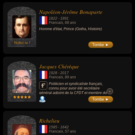
masculin) peuvent avoir des liens variés dans les domaines du
gotha, de l'histoire, de la politique, de la politique de gauche ou de
Napoléon-Jérôme Bonaparte
la religion. Ces célébrités peuvent également avoir été prince,
1822
-
1891
homme politique, ministre, ministre délégué, parent de célébrité,
Francais
, 68 ans
préfet, syndicaliste, cardinal ou religieux.
Homme d'état, Prince (Gotha, Histoire).
Notez-le !
Tombe ►
Jacques Chérèque
1928
-
2017
Francais
, 89 ans
Politicien et syndicaliste français,
connu pour avoir été secrétaire
+
+
général adjoint de la CFDT et membre du
gouvernement de Michel Rocard en tant que
Tombe ►
ministre délégué sous la présidence de
François Mitterrand (en 1988 et 1991). Il est
le père du syndicaliste François Chérèque
mort presque 1 an avant lui.
Richelieu
1585
-
1642
Francais
, 57 ans