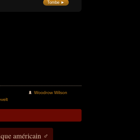
États-Unis, il a influencé le
Tombe ►
loppement de l'éthique
ronnementale moderne et le mouvement
 la protection des espaces naturels.
Woodrow Wilson
velt
que américain ♂