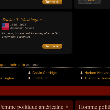
Notez-le !
aux 
Tombe ►
déve
envi
pour
Booker T. Washington
1856
-
1915
Américain
, 59 ans
Écrivain, Enseignant, Homme politique (Art,
Littérature, Politique).
Tombe ►
ique américain
au total
d
Calvin Coolidge
Herbert Hoover
ashington
Erich Fromm
Theodore Roose
Femme politique américaine ♀
Homme politi