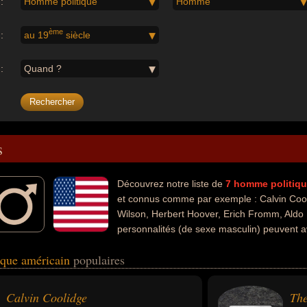
:
Homme politique
Homme
ème
:
au 19
siècle
:
Quand ?
s
Découvrez notre liste de
7
homme politiq
et connus comme par exemple : Calvin Coo
Wilson, Herbert Hoover, Erich Fromm, Aldo 
personnalités (de sexe masculin) peuvent a
la politique, de la science, de l'écologie, de l'art ou de la littérature. C
ique américain
populaires
r, homme d'état, homme de loi, président, humaniste, psychanalyste, sc
gnant.
Calvin Coolidge
The