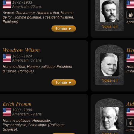
1872
-
1933
Américain
, 60 ans
Avocat, Gouverneur, Homme d'état, Homme
de loi, Homme politique, Président (Histoire,
Politique).
aprè
Notez-le !
plus
Tombe ►
mome
Roos
Rush
Wash
Woodrow Wilson
Her
Linc
marq
1856
-
1924
médi
Américain
, 67 ans
(qui
Homme d'état, Homme politique, Président
Homm
1906
(Histoire, Politique).
(Poli
de L
pour
État
Notez-le !
Tombe ►
cont
Pana
est 
prés
Erich Fromm
Ald
l'ad
prot
1900
-
1980
Act 
Américain
, 79 ans
de l
Homme politique, Humaniste,
et l
Psychanalyste, Scientifique (Politique,
fond
Science).
gest