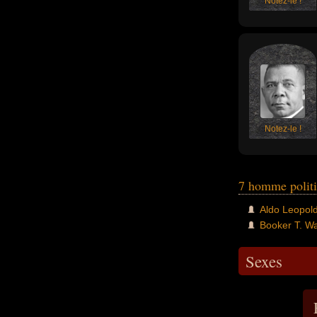
Notez-le !
Notez-le !
7 homme polit
Aldo Leopol
Booker T. W
Sexes