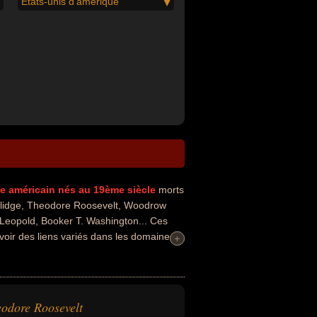
États-unis d'amérique
ue
américain
nés au 19ème siècle
morts
lidge, Theodore Roosevelt, Woodrow
Leopold, Booker T. Washington... Ces
voir des liens variés dans les domaines
+
+
es célébrités peuvent également avoir été
ientifique, écologiste, écologue,
odore Roosevelt