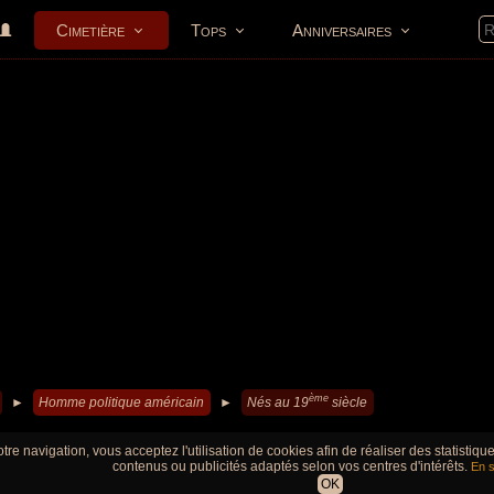
Cimetière
Tops
Anniversaires
ème
►
Homme politique américain
►
Nés au 19
siècle
tre navigation, vous acceptez l'utilisation de cookies afin de réaliser des statistiq
contenus ou publicités adaptés selon vos centres d'intérêts.
En s
OK