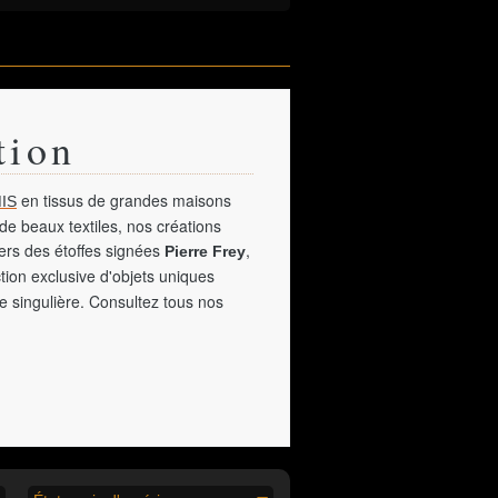
tion
en tissus de grandes maisons
IS
de beaux textiles, nos créations
vers des étoffes signées
,
Pierre Frey
tion exclusive d'objets uniques
e singulière. Consultez tous nos