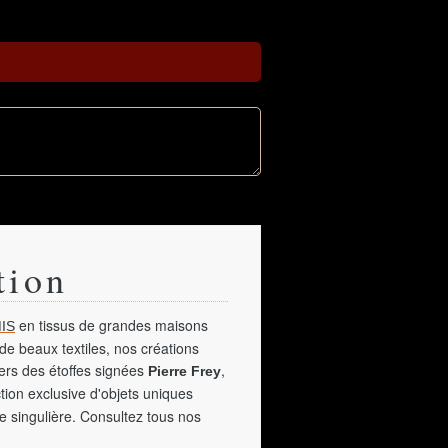
tion
en tissus de grandes maisons
IS
de beaux textiles, nos créations
vers des étoffes signées
,
Pierre Frey
tion exclusive d'objets uniques
e singulière. Consultez tous nos