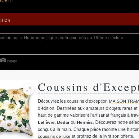
(7)
res
Image
Coussins d'Excep
Découvrez les coussins d'exception
MAISON TRAM
d'édition. Destinées aux amateurs d'objets rares et 
haut de gamme valorisent l'artisanat français à tra
,
ou
. Découvrez notre sélec
Lelièvre
Dedar
Hermès
conçus à la main. Chaque pièce raconte une histoir
et profitez de la livraison offerte.
coussins de luxe