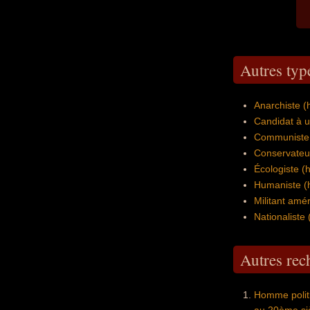
Autres typ
Anarchiste 
Candidat à u
Communiste
Conservateu
Écologiste 
Humaniste (
Militant amér
Nationaliste
Autres re
Homme politi
au 20ème si