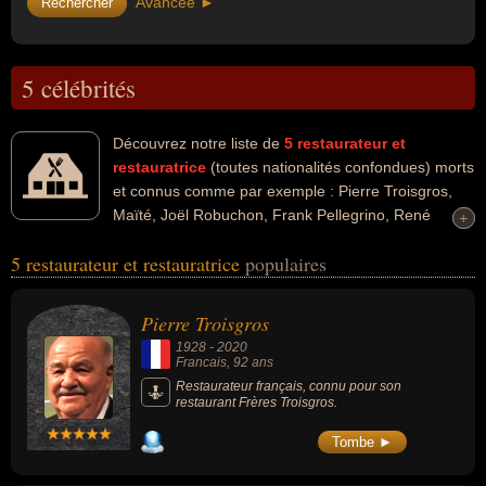
Avancée ►
5 célébrités
Découvrez notre liste de
5
restaurateur et
restauratrice
(toutes nationalités confondues) morts
et connus comme par exemple : Pierre Troisgros,
Maïté, Joël Robuchon, Frank Pellegrino, René
+
+
Lasserre... Ces personnalités peuvent avoir des liens variés dans
5 restaurateur et restauratrice
populaires
les domaines de l'art, du business, de la cuisine, du cinéma ou de
la télévision. Ces célébrités peuvent également avoir été chef
cuisinier, cuisinier, homme d'affaire, acteur, animateur, artiste,
Pierre Troisgros
animateur de télévision ou entrepreneur. En ce qui concerne leurs
1928
-
2020
nationalités au moment de leurs morts, ils peuvent avoir été
Francais
, 92 ans
francais ou américain par exemple.
Restaurateur français, connu pour son
restaurant Frères Troisgros.
Tombe ►