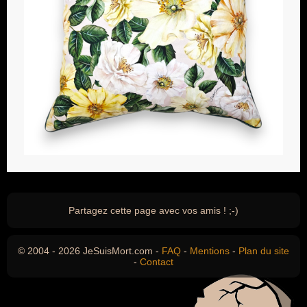
Partagez cette page avec vos amis ! ;-)
© 2004 - 2026 JeSuisMort.com -
FAQ
-
Mentions
-
Plan du site
-
Contact