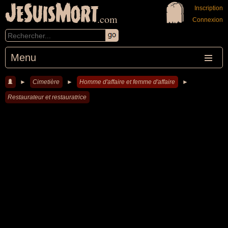
JeSuisMort
Inscription
.com
Connexion
Menu
►
Cimetière
►
Homme d'affaire et femme d'affaire
►
Restaurateur et restauratrice