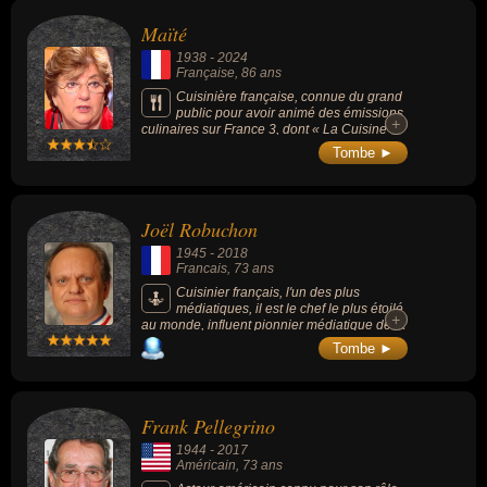
Maïté
1938
-
2024
Française
, 86 ans
Cuisinière française, connue du grand
public pour avoir animé des émissions
+
+
culinaires sur France 3, dont « La Cuisine
des mousquetaires » avec Micheline Banzet-
Tombe ►
Lawton (de 1983 à 1997) et « À table » (de
1997 à 1999).
Joël Robuchon
1945
-
2018
Francais
, 73 ans
Cuisinier français, l'un des plus
médiatiques, il est le chef le plus étoilé
+
+
au monde, influent pionnier médiatique de la
Nouvelle cuisine, auteur d'ouvrages
Tombe ►
culinaires de référence et dirigeant fondateur
d'un important empire mondial de
restaurants gastronomiques, il détient le plus
important palmarès de l'histoire de l'art
Frank Pellegrino
culinaire, avec 32 étoiles au Guide Michelin
(en 2016, chef le plus étoilé avec Eugénie
1944
-
2017
Brazier, Marc Veyrat, Alain Ducasse et
Américain
, 73 ans
Thomas Keller), « Cuisinier du siècle » de