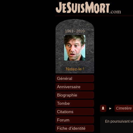
JeSuisMort
.com
1961 - 2020
Notez-le !
Général
Anniversaire
Biographie
Tombe
►
Cimetière
Citations
Forum
En poursuivant vo
Fiche d'identité