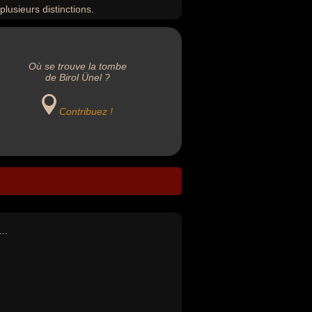
plusieurs distinctions.
Où se trouve la tombe
de Birol Ünel ?
Contribuez !
..