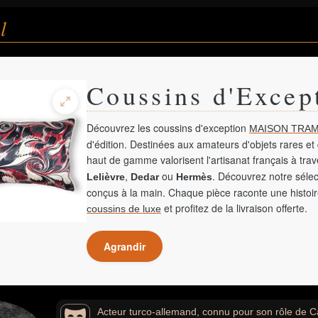
l
Coussins d'Excep
Découvrez les coussins d'exception
MAISON TRAM
d'édition. Destinées aux amateurs d'objets rares et 
haut de gamme valorisent l'artisanat français à tra
,
ou
. Découvrez notre sélec
Lelièvre
Dedar
Hermès
conçus à la main. Chaque pièce raconte une histoir
et profitez de la livraison offerte.
coussins de luxe
Agrandir
Acteur turco-allemand, connu pour son rôle de C