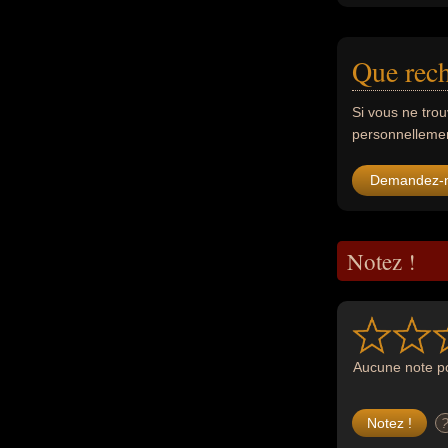
Que rech
Si vous ne tro
personnellement
Demandez-
Notez !
Aucune note po