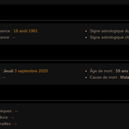
sance :
18 août
1961
Signe astrologique d
sance :
--
Signe astrologique ch
 :
Jeudi
3 septembre
2020
Âge de mort :
59 ans
:
--
Cause de mort :
Mala
èques :
--
ture :
--
ailles :
--