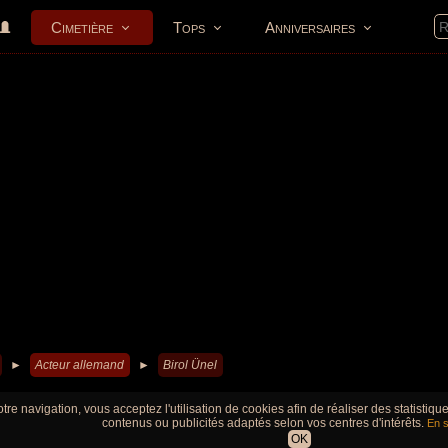
Cimetière
Tops
Anniversaires
►
Acteur allemand
►
Birol Ünel
tre navigation, vous acceptez l'utilisation de cookies afin de réaliser des statistiq
contenus ou publicités adaptés selon vos centres d'intérêts.
En s
OK