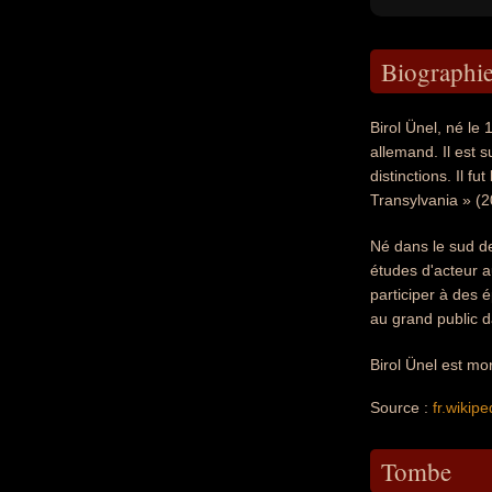
Biographi
Birol Ünel, né le
allemand. Il est 
distinctions. Il f
Transylvania » (
Né dans le sud de
études d'acteur 
participer à des 
au grand public d
Birol Ünel est mo
Source :
fr.wikipe
Tombe