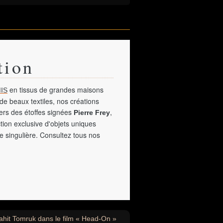
tion
en tissus de grandes maisons
IS
de beaux textiles, nos créations
vers des étoffes signées
,
Pierre Frey
tion exclusive d'objets uniques
e singulière. Consultez tous nos
ahit Tomruk dans le film « Head-On »