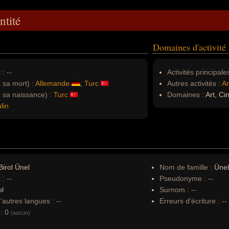
ntité
Domaines d'activité
 :
--
Activités principales
à sa mort) :
Allemande
,
Turc
Autres activités :
Ar
à sa naissance) :
Turc
Domaines :
Art, C
lin
irol Ünel
Nom de famille :
Ünel
 :
--
Pseudonyme :
--
ol
Surnom :
--
autres langues :
--
Erreurs d'écriture :
--
:
0
(aucun)