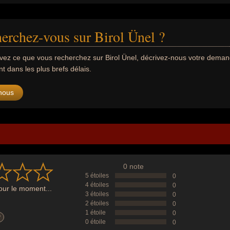
erchez-vous sur Birol Ünel ?
uvez ce que vous recherchez sur Birol Ünel, décrivez-nous votre dema
 dans les plus brefs délais.
nous
0 note
5 étoiles
0
4 étoiles
0
ur le moment...
3 étoiles
0
2 étoiles
0
1 étoile
0
?
0 étoile
0