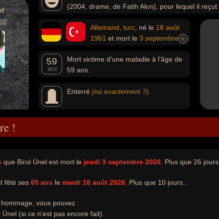
(2004, drame, de Fatih Akın), pour lequel il reçut 
el
20
Allemand
,
turc
, né le
18 août
1961
et mort le
3 septembre
+
2020
Mort victime d'une maladie à l'âge de
59
ans
59 ans.
Enterré
(où exactement ?)
.
!
re !
s
que Birol Ünel est mort le
jeudi 3 septembre 2026
. Plus que 26 jours.
it fêté ses
65 ans
le
mardi 18 août 2026
. Plus que 10 jours...
e hommage, vous pouvez :
 Ünel (si ce n'est pas encore fait).