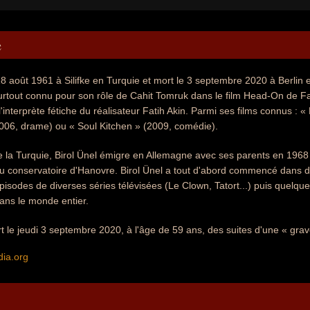
e
 18 août 1961 à Silifke en Turquie et mort le 3 septembre 2020 à Berlin 
surtout connu pour son rôle de Cahit Tomruk dans le film Head-On de Fati
ut l'interprète fétiche du réalisateur Fatih Akin. Parmi ses films connus 
2006, drame) ou « Soul Kitchen » (2009, comédie).
 la Turquie, Birol Ünel émigre en Allemagne avec ses parents en 1968 à
au conservatoire d'Hanovre. Birol Ünel a tout d'abord commencé dans d
épisodes de diverses séries télévisées (Le Clown, Tatort...) puis quelqu
ans le monde entier.
rt le jeudi 3 septembre 2020, à l'âge de 59 ans, des suites d'une « gra
dia.org