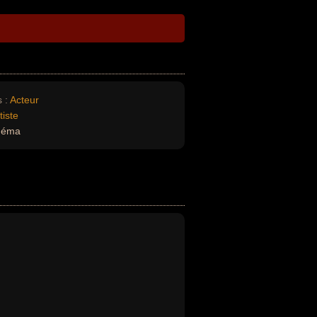
 :
Acteur
tiste
inéma