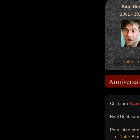
Birol Ün
1961 - 20
Notez-le 
Anniversai
Cela fera
6 an
Birol Ünel aura
Pour lui rendr
Noter
Birol