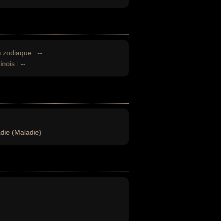
u zodiaque :
--
inois :
--
die (Maladie)