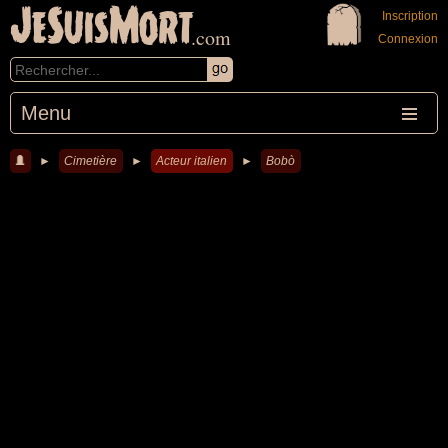
JeSuisMort
Inscription
.com
Connexion
Menu
►
Cimetière
►
Acteur italien
►
Bobò