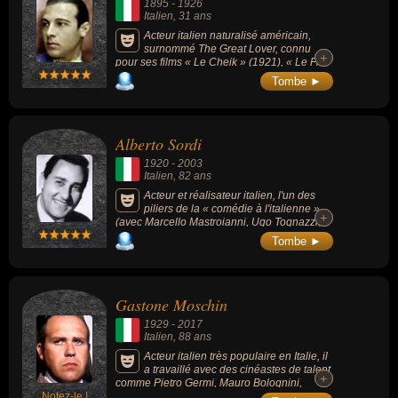
1895
-
1926
ombres » (1969), « L'aventure c'est
Italien
, 31 ans
l'aventure » (1972), « La Gifle » (1974), «
Garde à vue » (1981), etc. Il fut le co-
Acteur italien naturalisé américain,
fondateur (avec sa femme Odette) en 1966
surnommé The Great Lover, connu
+
+
de l'association Perce-Neige, destinée à
pour ses films « Le Cheik » (1921), « Le Fils
venir en aide aux personnes handicapées
du Cheik » (1926) ou « Les Quatre Cavaliers
Tombe ►
mentales.
de l'Apocalypse » (1921).
Alberto Sordi
1920
-
2003
Italien
, 82 ans
Acteur et réalisateur italien, l'un des
piliers de la « comédie à l'italienne »
+
+
(avec Marcello Mastroianni, Ugo Tognazzi,
Nino Manfredi et Vittorio Gassman) et
Tombe ►
l'archétype du Romain dans le cinéma
italien.
Gastone Moschin
1929
-
2017
Italien
, 88 ans
Acteur italien très populaire en Italie, il
a travaillé avec des cinéastes de talent
+
+
comme Pietro Germi, Mauro Bolognini,
Notez-le !
Francis Ford Coppola et Mario Monicelli. Au