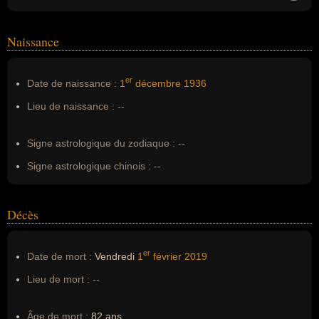
Homonymes :
0
(aucun)
Naissance
Nom de famille :
Cannavacciuolo
Pseudonyme :
Bobò, Bobo
er
Date de naissance :
1
décembre
1936
Surnom :
--
Lieu de naissance :
--
Erreurs d'écriture :
--
Signe astrologique du zodiaque :
--
Signe astrologique chinois :
--
Décès
er
Date de mort :
Vendredi
1
février
2019
Lieu de mort :
--
Âge de mort :
82 ans