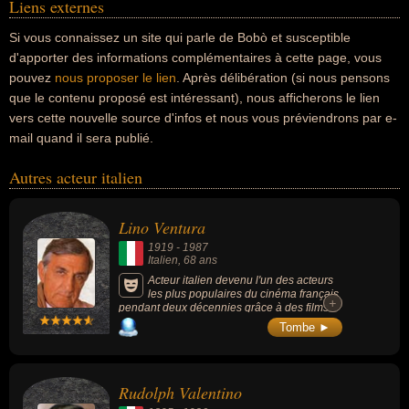
Liens externes
Si vous connaissez un site qui parle de Bobò et susceptible
d'apporter des informations complémentaires à cette page, vous
pouvez
nous proposer le lien
. Après délibération (si nous pensons
que le contenu proposé est intéressant), nous afficherons le lien
vers cette nouvelle source d'infos et nous vous préviendrons par e-
mail quand il sera publié.
Autres acteur italien
Lino Ventura
1919
-
1987
Italien
, 68 ans
Acteur italien devenu l'un des acteurs
les plus populaires du cinéma français
+
+
pendant deux décennies grâce à des films
comme « Le Gorille vous salue bien »
Tombe ►
(1958), « Le fauve est lâché » (1959), « Les
Tontons flingueurs » (1963), « Les
Barbouzes » (1964), « Les Grandes Gueules
» (1965), « Le Deuxième Souffle » (1966), «
Rudolph Valentino
Ne nous fâchons pas » (1966), « Le Clan
des Siciliens » (1969), « L'Armée des