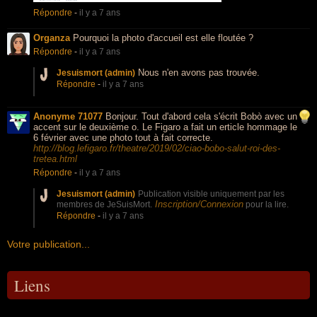
Répondre
-
il y a 7 ans
Organza
Pourquoi la photo d'accueil est elle floutée ?
Répondre
-
il y a 7 ans
Nous n'en avons pas trouvée.
Jesuismort (admin)
Répondre
-
il y a 7 ans
Anonyme 71077
Bonjour. Tout d'abord cela s'écrit Bobò avec un
accent sur le deuxième o. Le Figaro a fait un erticle hommage le
6 février avec une photo tout à fait correcte.
http://blog.lefigaro.fr/theatre/2019/02/ciao-bobo-salut-roi-des-
tretea.html
Répondre
-
il y a 7 ans
Jesuismort (admin)
Publication visible uniquement par les
Inscription/Connexion
membres de JeSuisMort.
pour la lire.
Répondre
-
il y a 7 ans
Votre publication...
Liens