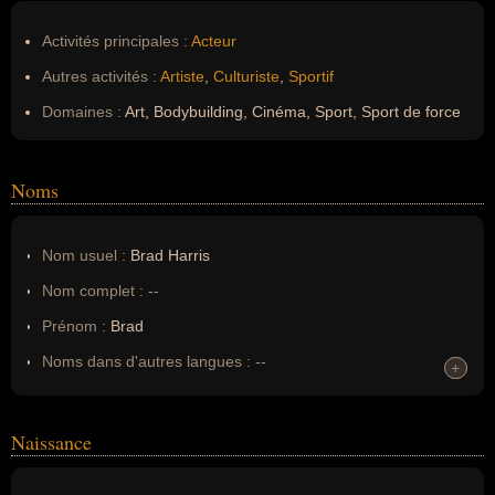
Activités principales :
Acteur
Autres activités :
Artiste
,
Culturiste
,
Sportif
Domaines :
Art, Bodybuilding, Cinéma, Sport, Sport de force
Noms
Nom usuel :
Brad Harris
Nom complet :
--
Prénom :
Brad
Noms dans d'autres langues :
--
+
+
Homonymes :
0
(aucun)
Naissance
Nom de famille :
Harris
Pseudonyme :
--