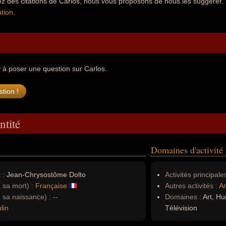
z des citations de Carlos, nous vous proposons de nous les suggérer.
tion
.
r
à poser une question sur Carlos.
ntité
Domaines d'activité
 :
Jean-Chrysostôme Dolto
Activités principales
à sa mort) :
Française
Autres activités :
A
à sa naissance) :
--
Domaines :
Art, Hu
lin
Télévision