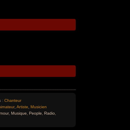
 :
Chanteur
nimateur
,
Artiste
,
Musicien
mour, Musique, People, Radio,