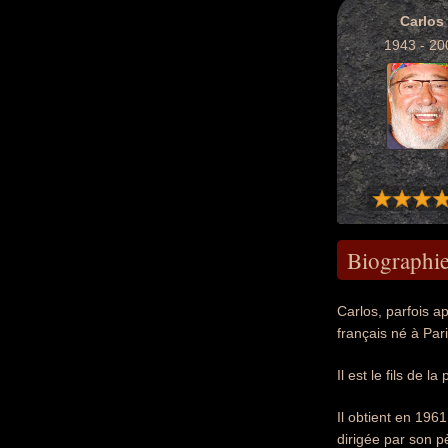
Carlos
1943 - 20
Biographi
Carlos, parfois a
français né à Pari
Il est le fils de 
Il obtient en 196
dirigée par son p