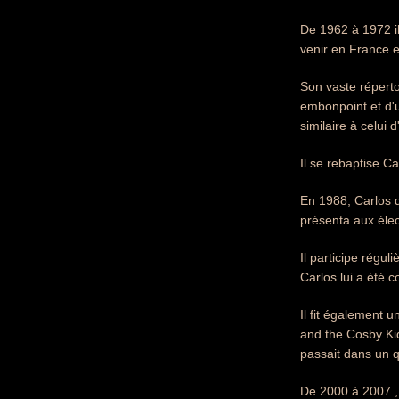
De 1962 à 1972 il 
venir en France 
Son vaste réperto
embonpoint et d'u
similaire à celui 
Il se rebaptise C
En 1988, Carlos de
présenta aux éle
Il participe régu
Carlos lui a été 
Il fit également u
and the Cosby Kid
passait dans un q
De 2000 à 2007 , 