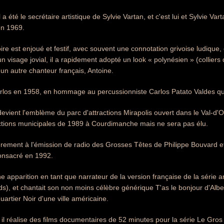
a été le secrétaire artistique de Sylvie Vartan, et c'est lui et Sylvie Va
en 1969.
ire est enjoué et festif, avec souvent une connotation grivoise ludique
n visage jovial, il a rapidement adopté un look « polynésien » (collier
d'un autre chanteur français, Antoine.
arlos en 1958, en hommage au percussionniste Carlos Patato Valdes qui
vient l'emblème du parc d'attractions Mirapolis ouvert dans le Val-d'Oise
ctions municipales de 1989 à Courdimanche mais ne sera pas élu.
lièrement à l'émission de radio des Grosses Têtes de Philippe Bouvard 
consacré en 1992.
ne apparition en tant que narrateur de la version française de la série a
s), et chantait son non moins célèbre générique T'as le bonjour d'Alb
uartier Noir d'une ville américaine.
il réalise des films documentaires de 52 minutes pour la série Le Gro