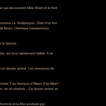
rtan qui découvrent Mike Brant et le font
, comme Le Tirelipimpon. Doté d'un fort
s de fleurs, chemises hawaïennes)
 le fascine.
, qui fera rapidement faillite. Il se
et un dessin animé, Les aventures de
nimée T'as l'bonjour d'Albert (Fat Albert
ert, oh oh ohohoh... Ce dessin animé se
s homme et la Mer produite par