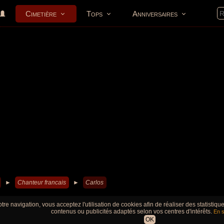
Cimetière
Tops
Anniversaires
►
Chanteur francais
►
Carlos
tre navigation, vous acceptez l'utilisation de cookies afin de réaliser des statistiq
contenus ou publicités adaptés selon vos centres d'intérêts.
En s
OK