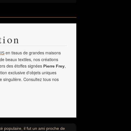
tion
en tissus de grandes maisons
IS
de beaux textiles, nos créations
vers des étoffes signées
,
Pierre Frey
tion exclusive d'objets uniques
e singulière. Consultez tous nos
é populaire, il fut un ami proche de