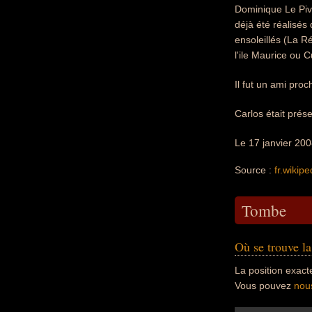
Dominique Le Piv
déjà été réalisés
ensoleillés (La Ré
l'ile Maurice ou 
Il fut un ami pro
Carlos était prés
Le 17 janvier 2008
Source :
fr.wikipe
Tombe
Où se trouve l
La position exact
Vous pouvez
nou