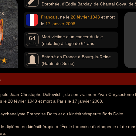
Dorothée, d'Eddie Barclay, de Chantal Goya, de 
Hallyday, de Joe Dassin, de Jeane Manson, de Coluche et 
08
Francais
, né le
20 février
1943
et mort
de faire ses premiers pas sur scène à ses côtés. Son vaste
le
17 janvier
2008
souvent une connotation grivoise ludique, comme « Le Ti
fort embonpoint et d'un visage naturellement débonnaire 
Mort victime d'un cancer du foie
une allure propre (colliers de fleurs, chemises hawaïennes
64
ans
(maladie) à l'âge de 64 ans.
français, Antoine.
Enterré en France à Bourg-la-Reine
(Hauts-de-Seine).
e
ppelé Jean-Christophe Doltovitch , de son vrai nom Yvan-Chrysostome Do
s le 20 février 1943 et mort à Paris le 17 janvier 2008.
la psychanalyste Françoise Dolto et du kinésithérapeute Boris Dolto.
1 le diplôme en kinésithérapie à l'École française d'orthopédie et de ma
ère.