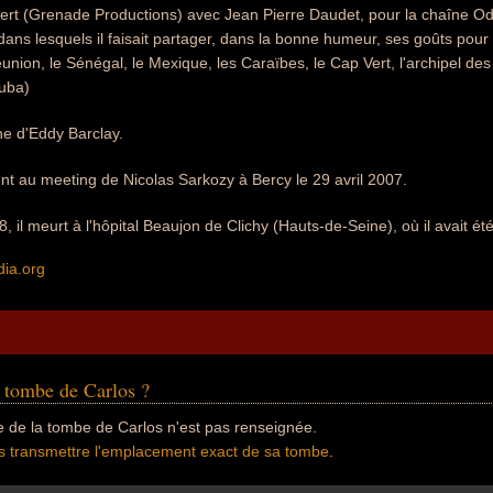
ert (Grenade Productions) avec Jean Pierre Daudet, pour la chaîne Ody
 dans lesquels il faisait partager, dans la bonne humeur, ses goûts pou
union, le Sénégal, le Mexique, les Caraïbes, le Cap Vert, l'archipel des
Cuba)
che d'Eddy Barclay.
ent au meeting de Nicolas Sarkozy à Bercy le 29 avril 2007.
, il meurt à l'hôpital Beaujon de Clichy (Hauts-de-Seine), où il avait été
dia.org
a tombe de Carlos ?
e de la tombe de Carlos n'est pas renseignée.
s transmettre l'emplacement exact de sa tombe
.