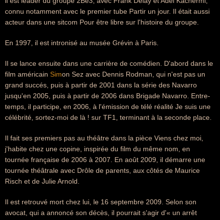
il est leader du groupe 2Be3, avec Frank Delay et Adel Kachermi,
connu notamment avec le premier tube Partir un jour. Il était aussi
acteur dans une sitcom Pour être libre sur l'histoire du groupe.
En 1997, il est intronisé au musée Grévin à Paris.
Il se lance ensuite dans une carrière de comédien. D'abord dans le
film américain
Sim
on Sez avec Dennis Rodman, qui n'est pas un
grand succés, puis à partir de 2001 dans la série des Navarro
jusqu'en 2005, puis à partir de 2006 dans Brigade Navarro. Entre-
temps, il participe, en 2006, à l'émission de télé réalité Je suis une
célébrité, sortez-moi de là ! sur TF1, terminant à la seconde place.
Il fait ses premiers pas au théâtre dans la pièce Viens chez moi,
j'habite chez une copine, inspirée du film du même nom, en
tournée française de 2006 à 2007. En août 2009, il démarre une
tournée théâtrale avec Drôle de parents, aux côtés de Maurice
Risch et de Julie Arnold.
Il est retrouvé mort chez lui, le 16 septembre 2009. Selon son
avocat, qui a annoncé son décès, il pourrait s'agir d'« un arrêt