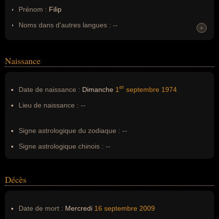
Prénom :
Filip
Noms dans d'autres langues :
--
+
Homonymes :
0
(aucun)
Naissance
Nom de famille :
Nikolic
Pseudonyme :
--
er
Date de naissance :
Dimanche
1
septembre
1974
Surnom :
--
Lieu de naissance :
--
Erreurs d'écriture :
philippe nikolic, philippe 2be3, philippe 2
be 3
Signe astrologique du zodiaque :
--
Signe astrologique chinois :
--
Décès
Date de mort :
Mercredi
16 septembre
2009