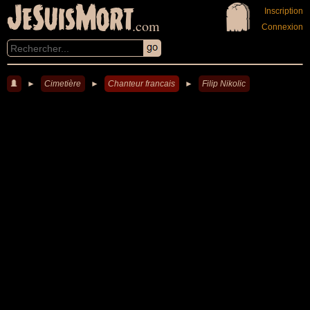
JeSuisMort
Inscription
.com
Connexion
►
Cimetière
►
Chanteur francais
►
Filip Nikolic