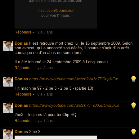
par les membres de JeSuisMort.
Inscription/Connexion
.
pour voir l'image
Répondre
-
il y a 8 ans
Donias
Il est retrouvé mort chez lui, le 16 septembre 2009. Selon
son avocat, qui a annoncé son décès, il pourrait s'agir d'un arrêt
cardiaque ou d'un abus de somnifères.
Il a été inhumé le 24 septembre 2009 à Longjumeau.
Répondre
-
il y a 8 ans
Donias
https://www.youtube.com/watch?v=3c7DDnjrXFw
Hit machine 97 - 2 be 3 - 2 be 3 - (partie 10)
Répondre
-
il y a 7 ans
Donias
https://www.youtube.com/watch?v=dXGIrUwsDCo
2be3 - Toujours là pour toi Clip HQ
Répondre
-
il y a 7 ans
Donias
2 be 3