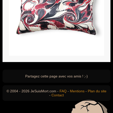
Partagez cette page avec vos amis ! ;-)
© 2004 - 2026 JeSuisMort.com -
FAQ
-
Mentions
-
Plan du site
-
Contact