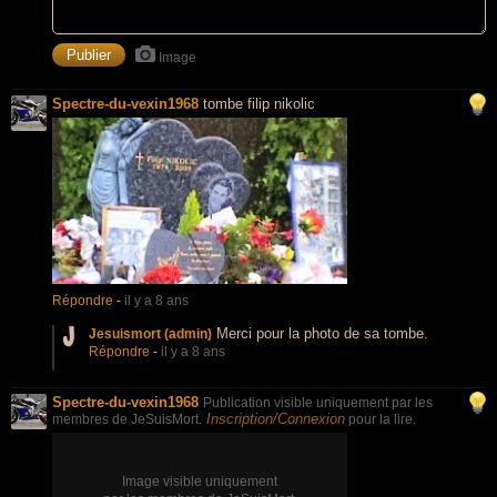
Image
Spectre-du-vexin1968
tombe filip nikolic
Répondre
-
il y a 8 ans
Merci pour la photo de sa tombe.
Jesuismort (admin)
Répondre
-
il y a 8 ans
Spectre-du-vexin1968
Publication visible uniquement par les
Inscription/Connexion
membres de JeSuisMort.
pour la lire.
Image visible uniquement