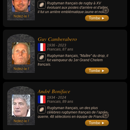
Rugbyman français de rugby à XV
évoluant aux postes d'arrière et d'ailier,
+
+
il fut un arrière emblématique jaune et noir
Notez-le !
du Stade Montois. Il fut champion de France
Tombe ►
de rugby à XV de 2e division en 2015 avec
la section paloise et vainqueur de la finale
d'accession (2008 et 2012) avec le Stade
montois.
Guy Camberabero
1936
-
2023
Francais
, 87 ans
Rugbyman français, "Maître" du drop, il
fut vainqueur du 1er Grand Chelem
français.
Notez-le !
Tombe ►
André Boniface
1934
-
2024
Francais
, 89 ans
Rugbyman français, un des plus
célèbres rugbymen français de l’après-
+
+
guerre, 48 sélections en équipe de France
Notez-le !
entre 1954 et 1966.
Tombe ►