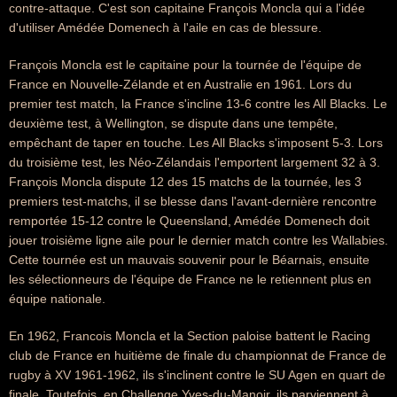
contre-attaque. C'est son capitaine François Moncla qui a l'idée
d'utiliser Amédée Domenech à l'aile en cas de blessure.
François Moncla est le capitaine pour la tournée de l'équipe de
France en Nouvelle-Zélande et en Australie en 1961. Lors du
premier test match, la France s'incline 13-6 contre les All Blacks. Le
deuxième test, à Wellington, se dispute dans une tempête,
empêchant de taper en touche. Les All Blacks s'imposent 5-3. Lors
du troisième test, les Néo-Zélandais l'emportent largement 32 à 3.
François Moncla dispute 12 des 15 matchs de la tournée, les 3
premiers test-matchs, il se blesse dans l'avant-dernière rencontre
remportée 15-12 contre le Queensland, Amédée Domenech doit
jouer troisième ligne aile pour le dernier match contre les Wallabies.
Cette tournée est un mauvais souvenir pour le Béarnais, ensuite
les sélectionneurs de l'équipe de France ne le retiennent plus en
équipe nationale.
En 1962, Francois Moncla et la Section paloise battent le Racing
club de France en huitième de finale du championnat de France de
rugby à XV 1961-1962, ils s'inclinent contre le SU Agen en quart de
finale. Toutefois, en Challenge Yves-du-Manoir, ils parviennent à