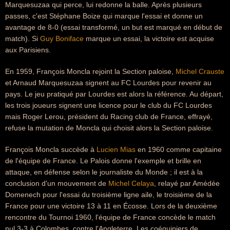
Marquesuzaa qui perce, lui redonne la balle. Après plusieurs
passes, c'est Stéphane Boize qui marque l'essai et donne un
avantage de 8-0 (essai transformé, un but est marqué en début de
match). Si
Guy Boniface
marque un essai, la victoire est acquise
aux Parisiens.
En 1959, François Moncla rejoint la Section paloise,
Michel Crauste
et Arnaud Marquesuzaa signent au FC Lourdes pour revenir au
pays. Le jeu pratiqué par Lourdes est alors la référence. Au départ,
les trois joueurs signent une licence pour le club du FC Lourdes
mais Roger Lerou, président du Racing club de France, effrayé,
refuse la mutation de Moncla qui choisit alors la Section paloise.
François Moncla succède à
Lucien Mias
en 1960 comme capitaine
de l'équipe de France. Le Palois donne l'exemple et brille en
attaque, en défense selon le journaliste du Monde ; il est à la
conclusion d'un mouvement de
Michel Celaya
, relayé par Amédée
Domenech pour l'essai du troisième ligne aile, le troisième de la
France pour une victoire 13 à 11 en Écosse. Lors de la deuxième
rencontre du Tournoi 1960, l'équipe de France concède le match
nul 3-3 à Colombes, contre l'Angleterre. Les coéquipiers de