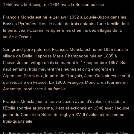
1959 avec le Racing, en 1964 avec la Section paloise.
François Moncla est né le 1er avril 1932 à Louvie-Juzon dans les
Basses-Pyrénées. Il est le cadet de trois enfants d'une famille dont
le père, Jean-Casimir, rempierre les chemins des villages de la
vallée d'Ossau.
Son grand-père paternel, François Moncla est né en 1835 dans le
village de Bielle, il épouse Marie Champagne née en 1835 à
Louvie-Juzon, village où ils se marient le 17 septembre 1857. Sur
neuf enfants, trois meurent très jeunes et cinq émigrent en
Argentine. Parmi eux, le père de François, Jean-Casimir est le seul
qui retourne en France. En 1960, François Moncla, en tournée en
Argentine, rend visite à sa famille.
François Moncla joue à Louvie-Juzon avant d'évoluer en cadet à
l'Étoile sportive arudyenne, il est sélectionné en 1948 avec l'équipe
junior du Comité du Béarn de rugby à XV. Il évolue alors comme
trois-quarts aile.
Le Béarnais monte à Paris à 17 ans pour le travail ; il devient élève