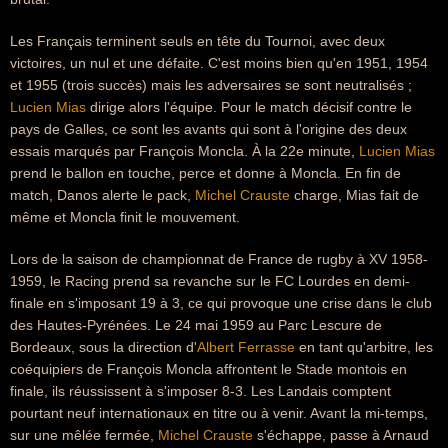
Les Français terminent seuls en tête du Tournoi, avec deux
victoires, un nul et une défaite. C'est moins bien qu'en 1951, 1954
et 1955 (trois succès) mais les adversaires se sont neutralisés ;
Lucien Mias
dirige alors l'équipe. Pour le match décisif contre le
pays de Galles, ce sont les avants qui sont à l'origine des deux
essais marqués par François Moncla. À la 22e minute,
Lucien Mias
prend le ballon en touche, perce et donne à Moncla. En fin de
match, Danos alerte le pack,
Michel Crauste
charge, Mias fait de
même et Moncla finit le mouvement.
Lors de la saison de championnat de France de rugby à XV 1958-
1959, le Racing prend sa revanche sur le FC Lourdes en demi-
finale en s'imposant 19 à 3, ce qui provoque une crise dans le club
des Hautes-Pyrénées. Le 24 mai 1959 au Parc Lescure de
Bordeaux, sous la direction d'
Albert Ferrasse
en tant qu'arbitre, les
coéquipiers de François Moncla affrontent le Stade montois en
finale, ils réussissent à s'imposer 8-3. Les Landais comptent
pourtant neuf internationaux en titre ou à venir. Avant la mi-temps,
sur une mêlée fermée,
Michel Crauste
s'échappe, passe à Arnaud