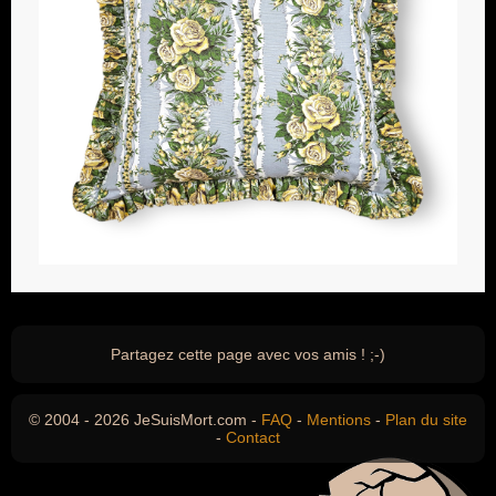
Partagez cette page avec vos amis ! ;-)
© 2004 - 2026 JeSuisMort.com -
FAQ
-
Mentions
-
Plan du site
-
Contact