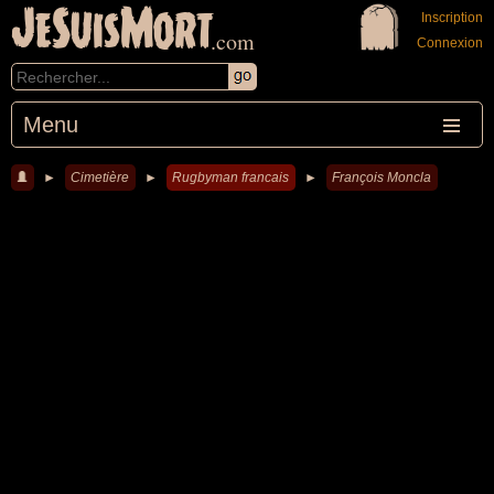
JeSuisMort
Inscription
.com
Connexion
Menu
►
Cimetière
►
Rugbyman francais
►
François Moncla