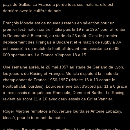
pays de Galles. La France a perdu tous ses matchs, elle est
dernière avec la cuillère de bois.
François Moncla est de nouveau retenu en sélection pour un
premier test-match contre l'Italie puis le 19 mai 1957 pour affronter
la Roumanie à Bucarest, au stade du 23 août. C'est le premier
déplacement des Français à Bucarest et le match de rugby à XV
est associé à un match de football devant une assistance de 95
000 spectateurs. La France s'impose 18 à 15.
Une semaine après, le 26 mai 1957 au stade de Gerland de Lyon,
les joueurs du Racing et François Moncla disputent la finale du
championnat de France 1956-1957 (défaite 16 à 13 contre le
Football club lourdais). Lourdes mène tout d'abord par 11 à 0 grâce
à trois essais marqués par Rancoule, Domec et Barthe. Le Racing
revient au score 11 à 10 avec deux essais de Gri et Vannier.
Roger Martine remplace à l'ouverture lourdaise Antoine Labazuy,
blessé, pour le tournant du match.
« Moncla, Brun et moi, nous montions à fond en défense sur les