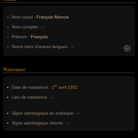
Nom usuel :
François Moncla
Nom complet :
--
Prénom :
François
Noms dans d'autres langues :
--
+
+
Homonymes :
0
(aucun)
Naissance
Nom de famille :
Moncla
Pseudonyme :
--
er
Date de naissance :
1
avril
1932
Surnom :
--
Lieu de naissance :
--
Erreurs d'écriture :
--
Signe astrologique du zodiaque :
--
Signe astrologique chinois :
--