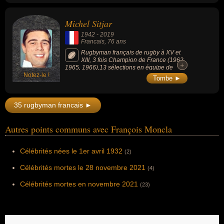
Michel Sitjar
1942
-
2019
Francais
, 76 ans
Rugbyman français de rugby à XV et
XIII, 3 fois Champion de France (1962,
+
+
1965, 1966),13 sélections en équipe de
Notez-le !
France A de 1964 à 1967, il a participé au
Tombe ►
Tournoi des Cinq Nations (1967), à la
Tournée en Afrique du Sud (1967) et au
Challenge Yves du Manoir (1963).
35 rugbyman francais ►
Autres points communs avec François Moncla
Célébrités nées le 1er avril 1932
(2)
Célébrités mortes le 28 novembre 2021
(4)
Célébrités mortes en novembre 2021
(23)