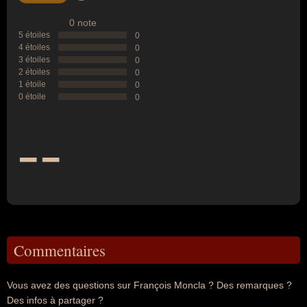
0 note
5 étoiles
0
4 étoiles
0
3 étoiles
0
2 étoiles
0
1 étoile
0
0 étoile
0
--
Commentaires
Vous avez des questions sur François Moncla ? Des remarques ?
Des infos à partager ?