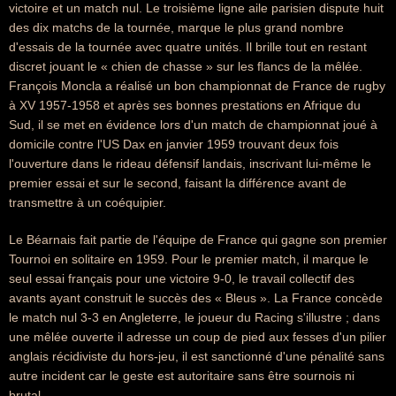
victoire et un match nul. Le troisième ligne aile parisien dispute huit
des dix matchs de la tournée, marque le plus grand nombre
d'essais de la tournée avec quatre unités. Il brille tout en restant
discret jouant le « chien de chasse » sur les flancs de la mêlée.
François Moncla a réalisé un bon championnat de France de rugby
à XV 1957-1958 et après ses bonnes prestations en Afrique du
Sud, il se met en évidence lors d'un match de championnat joué à
domicile contre l'US Dax en janvier 1959 trouvant deux fois
l'ouverture dans le rideau défensif landais, inscrivant lui-même le
premier essai et sur le second, faisant la différence avant de
transmettre à un coéquipier.
Le Béarnais fait partie de l'équipe de France qui gagne son premier
Tournoi en solitaire en 1959. Pour le premier match, il marque le
seul essai français pour une victoire 9-0, le travail collectif des
avants ayant construit le succès des « Bleus ». La France concède
le match nul 3-3 en Angleterre, le joueur du Racing s'illustre ; dans
une mêlée ouverte il adresse un coup de pied aux fesses d'un pilier
anglais récidiviste du hors-jeu, il est sanctionné d'une pénalité sans
autre incident car le geste est autoritaire sans être sournois ni
brutal.