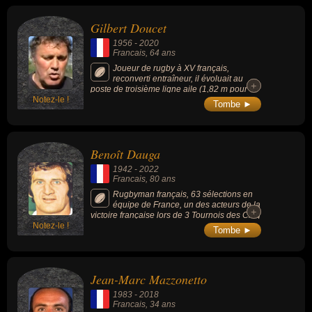
Gilbert Doucet
1956
-
2020
Francais
, 64 ans
Joueur de rugby à XV français,
reconverti entraîneur, il évoluait au
+
+
poste de troisième ligne aile (1,82 m pour 95
Notez-le !
kg), notamment à Toulon, dans les années
Tombe ►
1970-1980, puis est devenu entraîneur,
passant à nouveau par le RCT.
Benoît Dauga
1942
-
2022
Francais
, 80 ans
Rugbyman français, 63 sélections en
équipe de France, un des acteurs de la
+
+
victoire française lors de 3 Tournois des Cinq
Notez-le !
Nations (1967, 1968 et 1970) dont le 1er
Tombe ►
Grand Chelem de l'équipe de France en
1968.
Jean-Marc Mazzonetto
1983
-
2018
Francais
, 34 ans