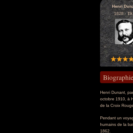
Henri Dun
1828 - 19
Biographi
Henri Dunant, pa
octobre 1910, à H
de la Croix Roug
Pendant un voyage 
humains de la bata
1862.