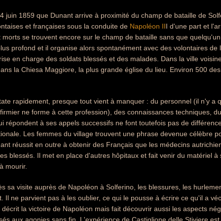
24 juin 1859 que Dunant arrive à proximité du champ de bataille de Solfé
ntaises et françaises sous la conduite de
Napoléon II
I d'une part et l'
 morts se trouvent encore sur le champ de bataille sans que quelqu'un
plus profond et il organise alors spontanément avec des volontaires de l
ise en charge des soldats blessés et des malades. Dans la ville voisine 
dans la Chiesa Maggiore, la plus grande église du lieu. Environ 500 de
ate rapidement, presque tout vient à manquer : du personnel (il n'y a q
firmier ne forme à cette profession), des connaissances techniques, du 
i répondent à ses appels successifs ne font toutefois pas de différence
onale. Les femmes du village trouvent une phrase devenue célèbre pour ju
nant réussit en outre à obtenir des Français que les médecins autrichiens
es blessés. Il met en place d'autres hôpitaux et fait venir du matériel à
à mourir.
s sa visite auprès de Napoléon à Solferino, les blessures, les hurlem
. Il ne parvient pas à les oublier, ce qui le pousse à écrire ce qu'il a v
l décrit la victoire de Napoléon mais fait découvrir aussi les aspects néga
ssés aux agonies sans fin. L'expérience de Castiglione delle Stiviere es