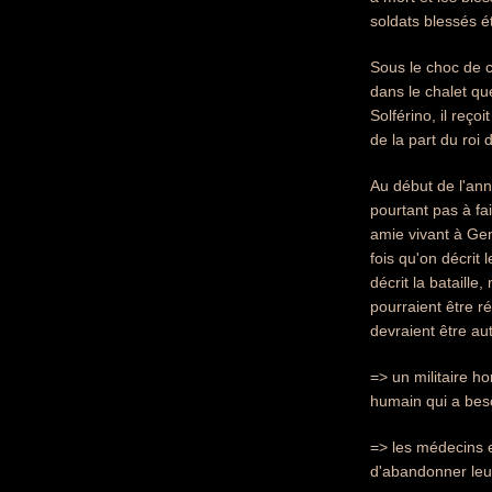
soldats blessés ét
Sous le choc de c
dans le chalet qu
Solférino, il reç
de la part du roi 
Au début de l'anné
pourtant pas à fai
amie vivant à Gen
fois qu'on décrit 
décrit la bataille
pourraient être ré
devraient être au
=> un militaire 
humain qui a beso
=> les médecins et
d'abandonner leu