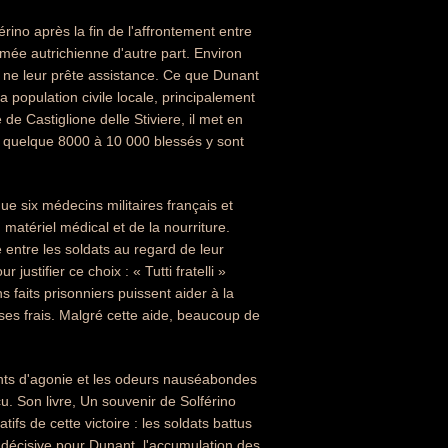
rino après la fin de l'affrontement entre
armée autrichienne d'autre part. Environ
 ne leur prête assistance. Ce que Dunant
a population civile locale, principalement
de Castiglione delle Stiviere, il met en
s quelque 8000 à 10 000 blessés y sont
ue six médecins militaires français et
matériel médical et de la nourriture.
 entre les soldats au regard de leur
stifier ce choix : « Tutti fratelli »
 faits prisonniers puissent aider à la
 ses frais. Malgré cette aide, beaucoup de
ents d'agonie et les odeurs nauséabondes
écu. Son livre, Un souvenir de Solférino
tifs de cette victoire : les soldats battus
t décisive pour Dunant, l'accumulation des