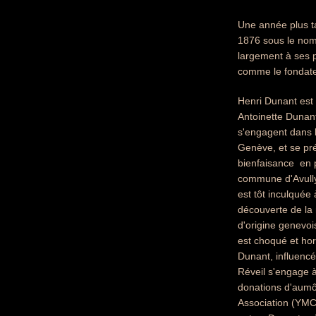
Une année plus ta
1876 sous le nom 
largement à ses p
comme le fondate
Henri Dunant est 
Antoinette Dunant
s'engagent dans l
Genève, et se pré
bienfaisance  en 
commune d'Avully.
est tôt inculquée 
découverte de la
d'origine genevoi
est choqué et horr
Dunant, influencé
Réveil s'engage à
donations d'aumô
Association (YMCA