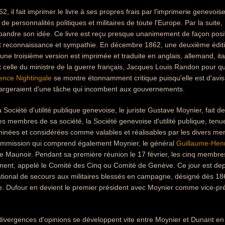
, il fait imprimer le livre à ses propres frais par l'imprimerie genevois
e personnalités politiques et militaires de toute l'Europe. Par la suite
pandre son idée. Ce livre est reçu presque unanimement de façon posit
t reconnaissance et sympathie. En décembre 1862, une deuxième éditi
 une troisième version est imprimée et traduite en anglais, allemand, it
 celle du ministre de la guerre français, Jacques Louis Randon pour qui 
ence Nightingale
se montre étonnamment critique puisqu'elle est d'avis
argeraient d'une tâche qui incombent aux gouvernements.
 Société d'utilité publique genevoise, le juriste Gustave Moynier, fait 
s membres de sa société, la Société genevoise d'utilité publique, tenue
inées et considérées comme valables et réalisables par les divers 
mmission qui comprend également Moynier, le général
Guillaume-Henr
e Maunoir. Pendant sa première réunion le 17 février, les cinq membre
ent, appelé le Comité des Cinq ou Comité de Genève. Ce jour est dep
ational de secours aux militaires blessés en campagne, désigné dès 18
e. Dufour en devient le premier président avec Moynier comme vice-pr
ivergences d'opinions se développent vite entre Moynier et Dunant en 