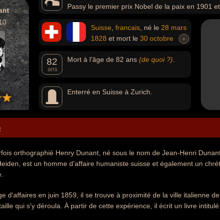
Passy le premier prix Nobel de la paix en 1901 e
ant
du mouvement de la Croix-Rouge internationale.
10
Suisse
,
francais
, né le
28 mars
1828
et mort le
30 octobre
+
1910
Mort à l'âge de 82 ans
(de quoi ?)
.
82
ans
Enterré en Suisse à Zurich.
e
rfois orthographié Henry Dunant, né sous le nom de Jean-Henri Dunant
eiden, est un homme d'affaire humaniste suisse et également un chrétie
e.
d'affaires en juin 1859, il se trouve à proximité de la ville italienne d
ille qui s'y déroula. À partir de cette expérience, il écrit un livre intitu