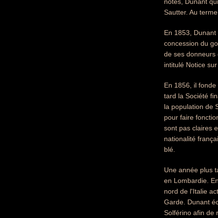
notes, Dunant qui
Sautter. Au terme
En 1853, Dunant v
concession du gouv
de ses donneurs d
intitulé Notice su
En 1856, il fonde
tard la Société f
la population de S
pour faire fonctio
sont pas claires 
nationalité frança
blé.
Une année plus ta
en Lombardie. En 
nord de l'Italie a
Garde. Dunant écr
Solférino afin de