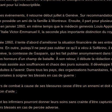
ant pour lui indescriptible.
es événements, il retourne début juillet à Genève. Sur recommandatio
e possède un ami de la famille à Montreux. Ensuite, il part pour plusie
oit en janvier 1860, en même temps que le médecin genevois Louis Appi
d'Italie Victor-Emmanuel II, la seconde plus importante distinction du r
e 1860, il tente d'abord d'améliorer la situation financière de ses entre
re. En outre, puisqu'il ne peut pas oublier ce qu'il a vécu à Solférino, i
ève, la comtesse de Gasparin, qui les fait publier anonymement dans 
les horreurs d'un champ de bataille. À son retour, il débute la rédaction d
, mais assiste aux souffrances et chaos des jours suivants. Il développe 
duites à l'avenir. Dans tous les pays, des organisations humanitaires, fo
torisées à soigner les blessés en cas de guerre :
hors de combat à cause de ses blessures cesse d'être un ennemi et doi
in d'aide ;
 les infirmiers pourront donner leurs soins sans crainte d'être capturés
rs blessés en cas de percée adverse.