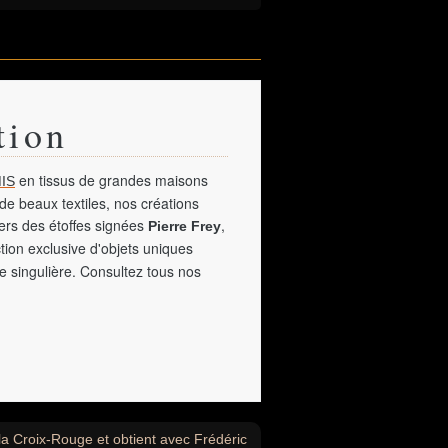
tion
en tissus de grandes maisons
IS
de beaux textiles, nos créations
vers des étoffes signées
,
Pierre Frey
tion exclusive d'objets uniques
e singulière. Consultez tous nos
a Croix-Rouge et obtient avec Frédéric