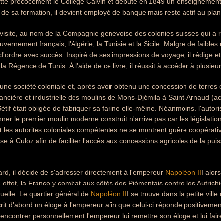
tte précocement le Collège Calvin et débute en 1849 un enseignement d
 de sa formation, il devient employé de banque mais reste actif au plan 
isite, au nom de la Compagnie genevoise des colonies suisses qui a re
ernement français, l'Algérie, la Tunisie et la Sicile. Malgré de faibles ré
'ordre avec succès. Inspiré de ses impressions de voyage, il rédige e
r la Régence de Tunis. À l'aide de ce livre, il réussit à accéder à plusieu
 une société coloniale et, après avoir obtenu une concession de terres 
inancière et industrielle des moulins de Mons-Djémila à Saint-Arnaud (a
étif était obligée de fabriquer sa farine elle-même. Néanmoins, l'autori
nner le premier moulin moderne construit n'arrive pas car les législation
et les autorités coloniales compétentes ne se montrent guère coopérat
ise à Culoz afin de faciliter l'accès aux concessions agricoles de la pu
rd, il décide de s'adresser directement à l'empereur
Napoléon II
I alor
effet, la France y combat aux côtés des Piémontais contre les Autrich
ctuelle. Le quartier général de
Napoléon II
I se trouve dans la petite vill
it d'abord un éloge à l'empereur afin que celui-ci réponde positivemen
 rencontrer personnellement l'empereur lui remettre son éloge et lui fair