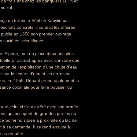
e trois ans chez les banquiers Lullin et
social.
çu un terrain à Sétif en Kabylie par
sultats concrets, il conduit les affaires
t publie en 1858 son premier ouvrage
rs sociétés scientifiques.
en Algérie, met en place deux ans plus
ctuelle El Eulma) après avoir constaté que
sation de l'exploitation d'une chute d'eau
s sur les cours d'eau et les terres ne
ives. En 1858, Dunant prend également la
issance coloniale pour faire pousser du
s que celui-ci s'est arrêté avec son armée
iens qui occupent de grandes parties du
e de Solférino située à proximité du lac de
t à sa demande. Il se rend ensuite à
e sa requête.