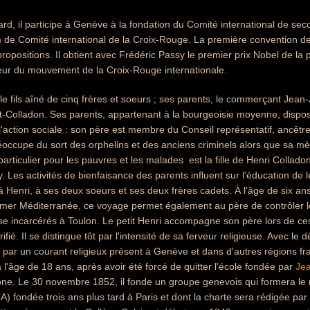
rd, il participe à Genève à la fondation du Comité international de sec
de Comité international de la Croix-Rouge. La première convention de 
ropositions. Il obtient avec Frédéric Passy le premier prix Nobel de la 
ur du mouvement de la Croix-Rouge internationale.
le fils aîné de cinq frères et soeurs ; ses parents, le commerçant Je
-Colladon. Ses parents, appartenant à la bourgeoisie moyenne, disposen
'action sociale : son père est membre du Conseil représentatif, ancêtre 
occupe du sort des orphelins et des anciens criminels alors que sa mère
particulier pour les pauvres et les malades  est la fille de Henri Colladon
 Les activités de bienfaisance des parents influent sur l'éducation de le
à Henri, à ses deux soeurs et ses deux frères cadets. À l'âge de six ans
 mer Méditerranée, ce voyage permet également au père de contrôler 
se incarcérés à Toulon. Le petit Henri accompagne son père lors de ces v
ifié. Il se distingue tôt par l'intensité de sa ferveur religieuse. Avec le
 par un courant religieux présent à Genève et dans d'autres régions 
 l'âge de 18 ans, après avoir été forcé de quitter l'école fondée par
Jea
ne. Le 30 novembre 1852, il fonde un groupe genevois qui formera le 
) fondée trois ans plus tard à Paris et dont la charte sera rédigée pa