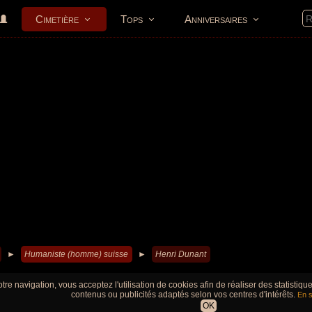
Cimetière
Tops
Anniversaires
►
Humaniste (homme) suisse
►
Henri Dunant
tre navigation, vous acceptez l'utilisation de cookies afin de réaliser des statistiq
contenus ou publicités adaptés selon vos centres d'intérêts.
En s
OK