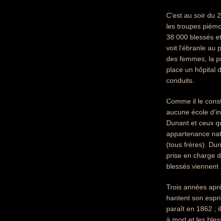
C'est au soir du 
les troupes piémo
38 000 blessés et
voit l'ébranle au 
des femmes, la pr
place un hôpital 
conduits.
Comme il le const
aucune école d'in
Dunant et ceux qu
appartenance nati
(tous frères). Du
prise en charge d
blessés viennent 
Trois années aprè
hantent son esprit
paraît en 1862 ; i
à mort et les ble