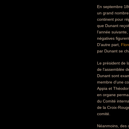
En septembre 1862
un grand nombre d
continent pour ré
que Dunant reçoi
l'année suivante,
négatives figurent
D'autre part,
Flor
par Dunant se ch
Le président de la
de l'assemblée de
Dunant sont exam
membre d'une co
Appia et Théodor
en organe perman
du Comité intern
de la Croix-Roug
comité.
Néanmoins, des d