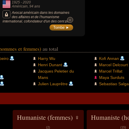
1925
-
2020
Américain
, 94 ans
Avocat américain dans les domaines
des affaires et de l'humanisme
+
+
international, cofondateur d'un des cent plus
importants et prestigieux cabinets d'avocat
Tombe ►
des États-Unis. Philanthrope, il est le père de
Bill Gates (fondateur de Microsoft), membre
de l'American Academy of Arts and Sciences
et coprésident de la Fondation Bill-et-
Melinda-Gates fondée par son fils Bill et sa
(hommes et femmes)
au total
belle-fille Melinda en 2000.
beiro
Harry Wu
Kofi Annan
Henri Dunant
Marcel Delcourt
m
Jacques Peletier du
Marcel Trillat
Mans
Maya Surduts
Julien Lauprêtre
Sebastiao Salg
Humaniste (femmes) ♀
Humaniste (
(2)
(15)