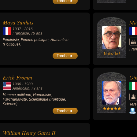
Tombe ►
Maya Surduts
Mar
1937
-
2016
Française
, 79 ans
Féministe, Femme politique, Humaniste
(Politique).
Fran
Notez-le !
Tombe ►
Erich Fromm
Gin
1900
-
1980
Américain
, 79 ans
Homme politique, Humaniste,
Psychanalyste, Scientifique (Politique,
Science).
Tere
inte
Tombe ►
civi
William Henry Gates II