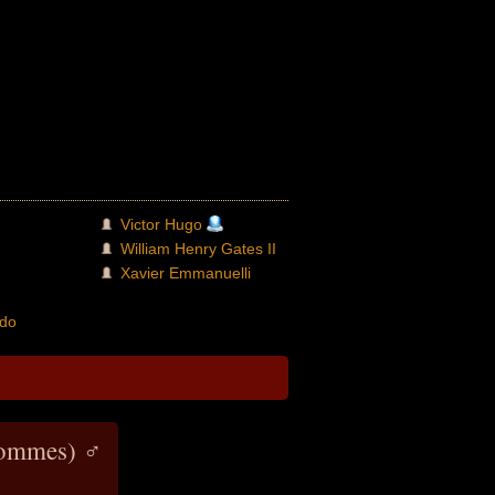
Victor Hugo
William Henry Gates II
Xavier Emmanuelli
ado
hommes) ♂