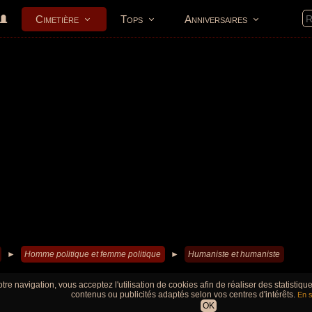
Cimetière
Tops
Anniversaires
►
Homme politique et femme politique
►
Humaniste et humaniste
tre navigation, vous acceptez l'utilisation de cookies afin de réaliser des statistiq
contenus ou publicités adaptés selon vos centres d'intérêts.
En s
OK