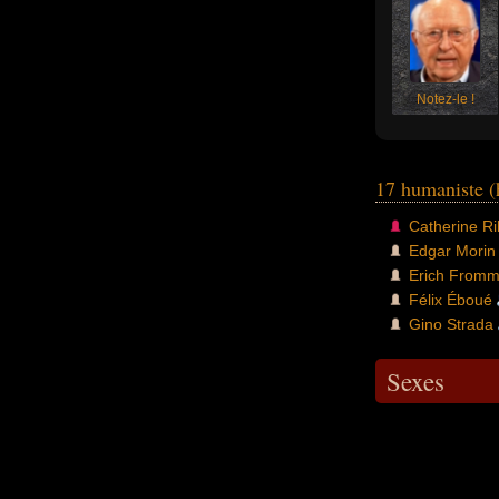
Notez-le !
17 humaniste 
Catherine Ri
Edgar Morin
Erich From
Félix Éboué
Gino Strada
Sexes