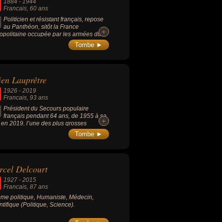
1884
-
1944
Francais
, 60 ans
Politicien et résistant français, repose
au Panthéon, sitôt la France
+
+
opolitaine occupée par les armées du
 Reich, étant le gouverneur du Tchad,
Tombe ►
s possession coloniale française, il range
erritoire du côté de la France libre dès
l entend l'appel du 18 juin 1940 du
ral de Gaulle.
ien Lauprêtre
1926
-
2019
Francais
, 93 ans
Président du Secours populaire
français pendant 64 ans, de 1955 à sa
+
+
 en 2019, l’une des plus grosses
ciations françaises depuis plus de 60
Tombe ►
Figure du milieu caritatif français, il était
ement un ancien résistant décoré de la
on d’honneur en 2017.
cel Delcourt
1927
-
2015
Francais
, 87 ans
e politique, Humaniste, Médecin,
ntifique (Politique, Science).