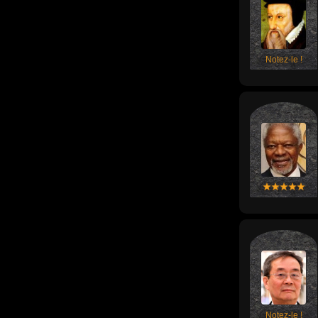
Notez-le !
Notez-le !