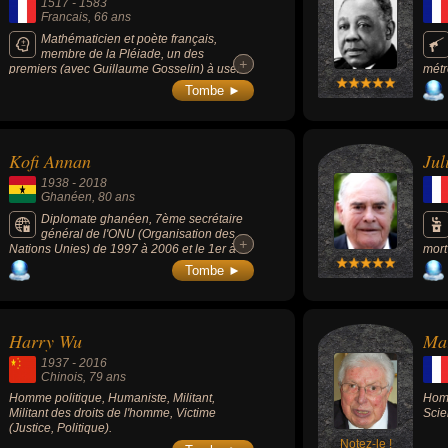
1517
-
1583
Francais
, 66 ans
Mathématicien et poète français,
membre de la Pléiade, un des
+
+
premiers (avec Guillaume Gosselin) à user
métr
de lettres en algèbre pour résoudre les
IIIe
Tombe ►
systèmes d'équations linéaires. Préfigurant
alor
la logistique spécieuse, ses notations et ses
le t
exigences de fonder de façon abstraite les
qu'i
mathématiques font de lui un précurseur
géné
Kofi Annan
Jul
immédiat de François Viète.
1938
-
2018
Ghanéen
, 80 ans
Diplomate ghanéen, 7ème secrétaire
général de l'ONU (Organisation des
+
+
Nations Unies) de 1997 à 2006 et le 1er à
mort
sortir des rangs du personnel de
asso
Tombe ►
l'organisation. Il reçoit le prix Nobel de la
ans. 
paix en 2001.
égal
Légi
Harry Wu
Mar
1937
-
2016
Chinois
, 79 ans
Homme politique, Humaniste, Militant,
Homm
Militant des droits de l'homme, Victime
Scie
(Justice, Politique).
Notez-le !