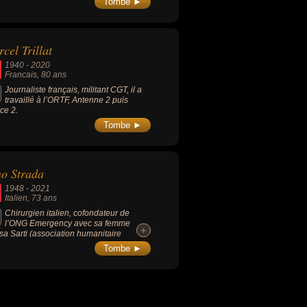
Tombe ►
cel Trillat
1940
-
2020
Francais
, 80 ans
Journaliste français, militant CGT, il a
travaillé à l’ORTF, Antenne 2 puis
ce 2.
Tombe ►
o Strada
1948
-
2021
Italien
, 73 ans
Chirurgien italien, cofondateur de
l’ONG Emergency avec sa femme
+
+
sa Sarti (association humanitaire
rnationale qui vient en aide aux victimes
Tombe ►
les de guerre).