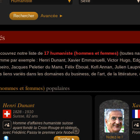
:
Humaniste
Sexe
Avancée ►
és
couvrez notre liste de
17
humaniste (hommes et femmes)
(toutes na
mme par exemple : Henri Dunant, Xavier Emmanuelli, Victor Hugo, Edg
beiro, Jacques Peletier du Mans, Félix Éboué, Kofi Annan, Julien Lauprê
s liens variés dans les domaines du business, de l'art, de la littérature,
he, de la science, de l'enseignement, de la guerre, du parti communiste 
(hommes et femmes)
populaires
urnalisme, de la peinture, de la photographie, du cinéma, de la musique,
e la traduction ou de l'économie. Ces célébrités peuvent également a
e, écrivain, essayiste, médecin, scientifique, homme d'état, poète, roman
Henri Dunant
Xav
utobiographe, biographe, communiste, enseignant, philosophe, résistant,
1828
-
1910
journaliste, acteur, chanteur, chanteur de rock, chanteur de variétés, mi
Suisse
, 82 ans
aducteur, gouverneur, socialiste, diplomate, économiste, membre d'une 
Homme d'affaires humaniste suisse
ayant fondé la Croix-Rouge et obtient
e qui concerne leurs nationalités au moment de leurs morts, ils peuvent a
+
+
avec Frédéric Passy le premier prix Nobel de
Fron
mple.
la paix en 1901 et est ainsi considéré comme
Notez-le !
dédi
Tombe ►