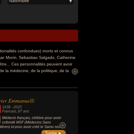
Nationalité
tionalités confondues) morts et connus
ar Morin, Sebastiao Salgado, Catherine
tre... Ces personnalités peuvent avoir
 de la médecine, de la politique, de la
+
+
français, de la philosophie, de la
 du rock, de variétés, des
voir été homme d'affaire, homme
cier, sénateur, auteur d'ouvrages
ier Emmanuelli
 sociologue, journaliste, peintre,
1938
-
2025
litant, militant libertaire, musicien,
Francais
, 87 ans
association, miroitier ou président d'une
Médecin français, célèbre pour avoir
cofondé MSF (Médecins Sans
voir été suisse, francais, brésilien ou
+
+
tières) et pour avoir créé le Samu social,
é aux personnes sans-abri. Il est
Tombe ►