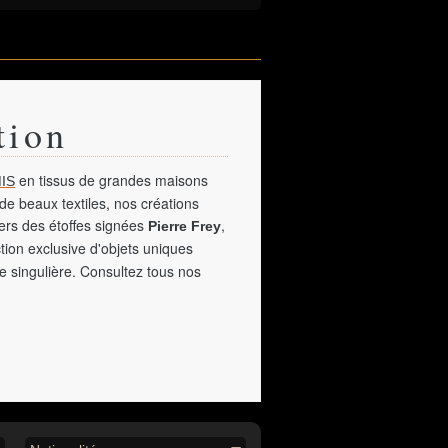
tion
en tissus de grandes maisons
IS
de beaux textiles, nos créations
vers des étoffes signées
,
Pierre Frey
tion exclusive d'objets uniques
e singulière. Consultez tous nos