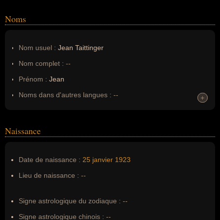
Noms
Nom usuel :
Jean Taittinger
Nom complet :
--
Prénom :
Jean
Noms dans d'autres langues :
--
+
+
Homonymes :
0
(aucun)
Naissance
Nom de famille :
Taittinger
Pseudonyme :
--
Date de naissance :
25 janvier
1923
Surnom :
--
Lieu de naissance :
--
Erreurs d'écriture :
Jean Marie Pierre Hubert Taittinger
Signe astrologique du zodiaque :
--
Signe astrologique chinois :
--