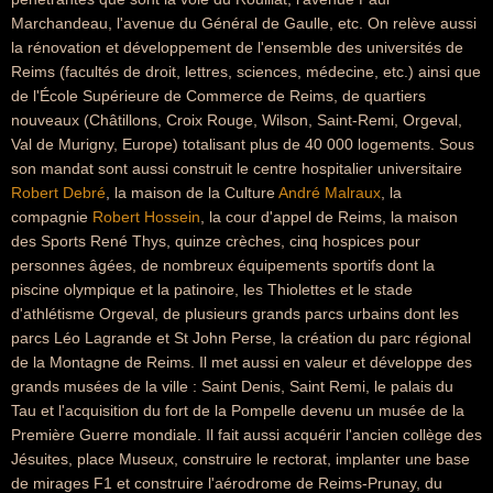
Marchandeau, l'avenue du Général de Gaulle, etc. On relève aussi
la rénovation et développement de l'ensemble des universités de
Reims (facultés de droit, lettres, sciences, médecine, etc.) ainsi que
de l'École Supérieure de Commerce de Reims, de quartiers
nouveaux (Châtillons, Croix Rouge, Wilson, Saint-Remi, Orgeval,
Val de Murigny, Europe) totalisant plus de 40 000 logements. Sous
son mandat sont aussi construit le centre hospitalier universitaire
Robert Debré
, la maison de la Culture
André Malraux
, la
compagnie
Robert Hossein
, la cour d'appel de Reims, la maison
des Sports René Thys, quinze crèches, cinq hospices pour
personnes âgées, de nombreux équipements sportifs dont la
piscine olympique et la patinoire, les Thiolettes et le stade
d'athlétisme Orgeval, de plusieurs grands parcs urbains dont les
parcs Léo Lagrande et St John Perse, la création du parc régional
de la Montagne de Reims. Il met aussi en valeur et développe des
grands musées de la ville : Saint Denis, Saint Remi, le palais du
Tau et l'acquisition du fort de la Pompelle devenu un musée de la
Première Guerre mondiale. Il fait aussi acquérir l'ancien collège des
Jésuites, place Museux, construire le rectorat, implanter une base
de mirages F1 et construire l'aérodrome de Reims-Prunay, du