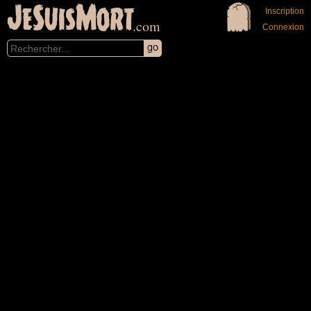
JeSuisMort
Inscription
.com
Connexion