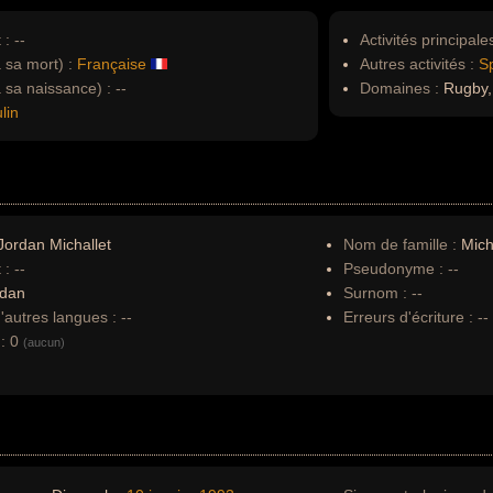
 :
--
Activités principales
à sa mort) :
Française
Autres activités :
Sp
à sa naissance) :
--
Domaines :
Rugby, 
lin
ordan Michallet
Nom de famille :
Mich
 :
--
Pseudonyme :
--
rdan
Surnom :
--
autres langues :
--
Erreurs d'écriture :
--
:
0
(aucun)