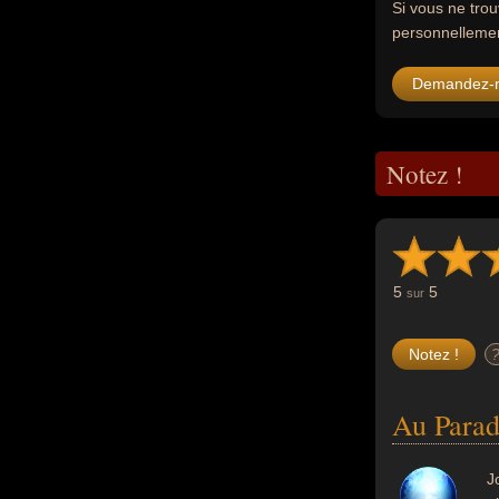
Si vous ne tro
personnellement
Demandez-
Notez !
5
5
sur
Au Parad
J