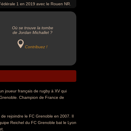
Fédérale 1 en 2019 avec le Rouen NR.
Où se trouve la tombe
de Jordan Michallet ?
Contribuez !
 un joueur français de rugby à XV qui
C Grenoble. Champion de France de
de rejoindre le FC Grenoble en 2007. Il
équipe Reichel du FC Grenoble bat le Lyon
et.