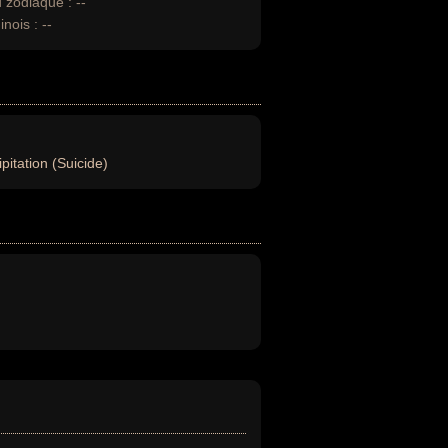
u zodiaque :
--
inois :
--
pitation (Suicide)