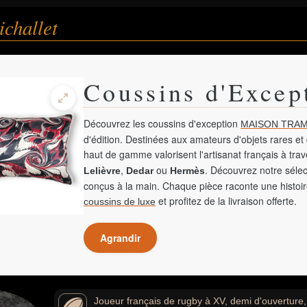
challet
Coussins d'Excep
Découvrez les coussins d'exception
MAISON TRAM
d'édition. Destinées aux amateurs d'objets rares et 
haut de gamme valorisent l'artisanat français à tra
,
ou
. Découvrez notre sélec
Lelièvre
Dedar
Hermès
conçus à la main. Chaque pièce raconte une histoir
et profitez de la livraison offerte.
coussins de luxe
Agrandir
Joueur français de rugby à XV, demi d'ouvertur