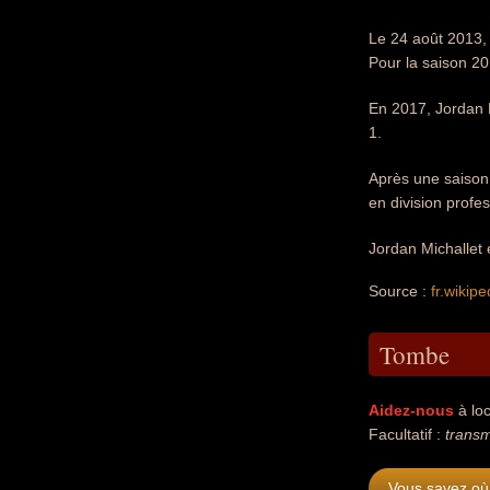
Le 24 août 2013, 
Pour la saison 201
En 2017, Jordan M
1.
Après une saison,
en division profes
Jordan Michallet 
Source :
fr.wikipe
Tombe
Aidez-nous
à loc
Facultatif :
transm
Vous savez où 