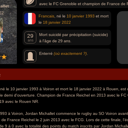
avec le FC Grenoble et champion de France de 
allet
22
Francais
, né le
10 janvier
1993
et mort
le
18 janvier
2022
Mort suicidé par précipitation (suicide)
29
ans
à l'âge de 29 ans.
Enterré
(où exactement ?)
.
e
 né le 10 janvier 1993 à Voiron et mort le 18 janvier 2022 à Rouen, est
de demi d'ouverture. Champion de France Reichel en 2013 avec le F
19 avec le Rouen NR.
1993 à Voiron, Jordan Michallet commence le rugby au SO Voiron avant 
de France Reichel le 2 juin 2013 avec le FCG. Lors de cette finale, l'
e 9 à 0 avec la totalité des points du match inscrits par Jordan Michall