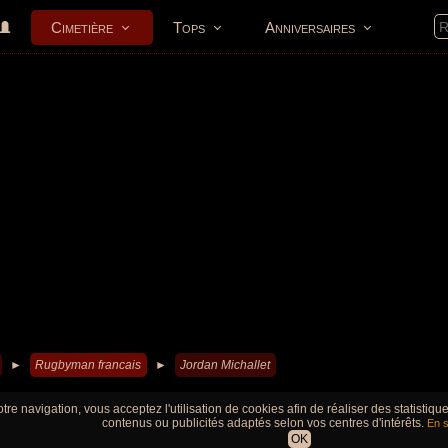
Cimetière
Tops
Anniversaires
►
Rugbyman francais
►
Jordan Michallet
tre navigation, vous acceptez l'utilisation de cookies afin de réaliser des statistiq
contenus ou publicités adaptés selon vos centres d'intérêts.
En s
OK