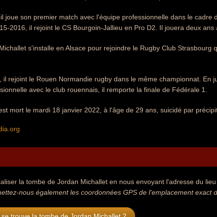
il joue son premier match avec l'équipe professionnelle dans le cadre
5-2016, il rejoint le CS Bourgoin-Jallieu en Pro D2. Il jouera deux ans a
ichallet s'installe en Alsace pour rejoindre le Rugby Club Strasbourg q
 il rejoint le Rouen Normandie rugby dans le même championnat. En jui
sionnelle avec le club rouennais, il remporte la finale de Fédérale 1.
est mort le mardi 18 janvier 2022, à l'âge de 29 ans, suicidé par précip
dia.org
aliser la tombe de Jordan Michallet en nous envoyant l'adresse du lieu 
ettez-nous également les coordonnées GPS de l'emplacement exact de
se trouve la tombe de Jordan Michallet ?