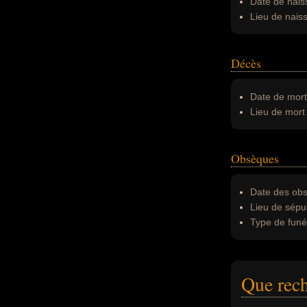
Date de nais
Lieu de nais
Décès
Date de mort
Lieu de mort 
Obsèques
Date des obs
Lieu de sépul
Type de funér
Que rech