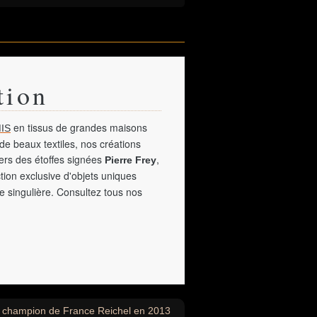
tion
en tissus de grandes maisons
IS
de beaux textiles, nos créations
vers des étoffes signées
,
Pierre Frey
tion exclusive d'objets uniques
e singulière. Consultez tous nos
e, champion de France Reichel en 2013