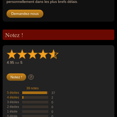
personnellement dans les plus brefs délais.
Demandez-nous
Notez !
4.95
5
sur
?
39 notes
5 étoiles
37
4 étoiles
2
3 étoiles
0
2 étoiles
0
1 étoile
0
0 étoile
0