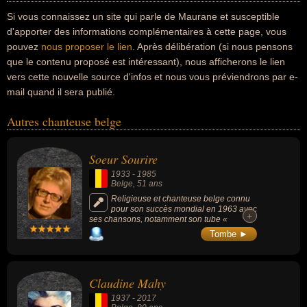
Si vous connaissez un site qui parle de Maurane et susceptible
d'apporter des informations complémentaires à cette page, vous
pouvez
nous proposer le lien
. Après délibération (si nous pensons
que le contenu proposé est intéressant), nous afficherons le lien
vers cette nouvelle source d'infos et nous vous préviendrons par e-
mail quand il sera publié.
Autres chanteuse belge
Soeur Sourire
1933
-
1985
Belge
, 51 ans
Religieuse et chanteuse belge connu
pour son succès mondial en 1963 avec
+
+
ses chansons, notamment son tube «
Dominique » qu'elle écrit, compose et
Tombe ►
interprète au profit de son ordre et qui sera
classée numéro 1 des ventes de disques aux
États-Unis pendant tout le mois de décembre
1963 (alors qu'elle est chantée en français).
Claudine Mahy
Elle réussit également à classer 2 albums de
langue française dans les meilleurs ventes
1937
-
2017
d'albums américaines : l'album « Sœur