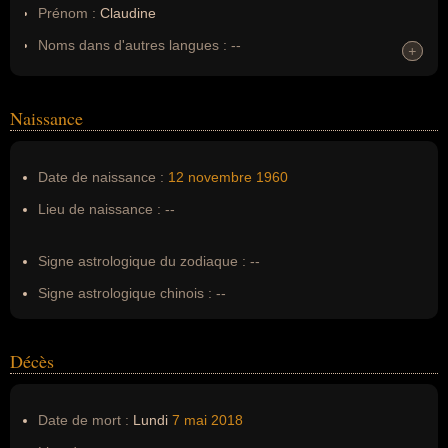
Prénom :
Claudine
Noms dans d'autres langues :
--
+
+
Homonymes :
0
(aucun)
Naissance
Nom de famille :
Luypaerts
Pseudonyme :
--
Date de naissance :
12 novembre
1960
Surnom :
--
Lieu de naissance :
--
Erreurs d'écriture :
Claudine Luypaerts
Signe astrologique du zodiaque :
--
Signe astrologique chinois :
--
Décès
Date de mort :
Lundi
7 mai
2018