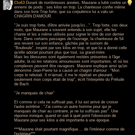
Clo63
Durant de nombreuses années, Maurane a lutté contre un
ennemi de poids : ses kilos en trop. La chanteuse confie même
dans son livre Trop forte, que sa corpulence lui a valu un
CHAGRIN D'AMOUR.
"Je suis trop forte, d'être arrivée jusqu'ici...". Trop forte, ces deux
mots, que Maurane a souvent entendu à son sujet, elle les
chante et les a même utilisés pour signer le titre de son dernier
livre. Dans certains passages de l'ouvrage, la chanteuse de 54
ans revient sur son enfance, gâchée par le surnom de
"Bouboule", inspiré par ses kilos en trop, et que lui a donné celle
qu'elle adorait pourtant plus que tout, sa grand-mère.
Mais les blessures sont également restées présentes à l'âge
adulte, là où les relations amoureuses sont importantes, et où les
complexes peuvent être ravageurs. Maurane explique ainsi qu'un
dénommé Jean-Pierre lui a causé un chagrin d'amour : "Mon
corps le rebutait. Il m'aimait, il me le répétait en pleurant,
seulement mon corps était de trop", écrit l'interprète du Prélude
de Bach.
"Je manquais de chair"
Et comme si cela ne suffisait pas, il lui est arrivé de croiser
l'autre extrême : "J'ai connu un autre homme pour qui je
manquais de chair au contraire, je ne lui suffisais pas". Une
réponse ironique, quand on sait à quel point l'obsession de
Maurane pour ses kilos a été importante à une époque.
***Maurane était pourtant magnifique.... de l'intérieur comme de
l'extérieur***