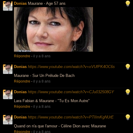
Donias
Maurane - Age 57 ans
Répondre
-
il y a 8 ans
Donias
https://www.youtube.com/watch?v=xVUfPK4OC6s
Maurane - Sur Un Prélude De Bach
Répondre
-
il y a 8 ans
Donias
https://www.youtube.com/watch?v=CJu032508GY
Lara Fabian & Maurane - "Tu Es Mon Autre"
Répondre
-
il y a 8 ans
Donias
https://www.youtube.com/watch?v=PTIImKgNUrE
Quand on n'a que l'amour - Céline Dion avec Maurane
Répondre
-
il y a 8 ans