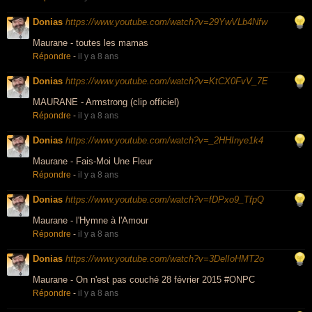
Donias
https://www.youtube.com/watch?v=29YwVLb4Nfw
Maurane - toutes les mamas
Répondre
-
il y a 8 ans
Donias
https://www.youtube.com/watch?v=KtCX0FvV_7E
MAURANE - Armstrong (clip officiel)
Répondre
-
il y a 8 ans
Donias
https://www.youtube.com/watch?v=_2HHInye1k4
Maurane - Fais-Moi Une Fleur
Répondre
-
il y a 8 ans
Donias
https://www.youtube.com/watch?v=fDPxo9_TfpQ
Maurane - l'Hymne à l'Amour
Répondre
-
il y a 8 ans
Donias
https://www.youtube.com/watch?v=3DelIoHMT2o
Maurane - On n'est pas couché 28 février 2015 #ONPC
Répondre
-
il y a 8 ans