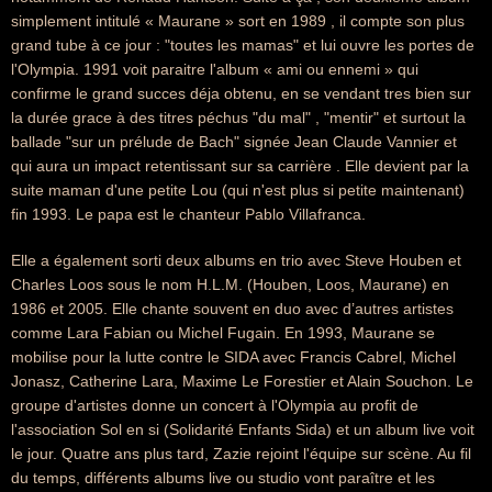
simplement intitulé « Maurane » sort en 1989 , il compte son plus
grand tube à ce jour : "toutes les mamas" et lui ouvre les portes de
l'Olympia. 1991 voit paraitre l'album « ami ou ennemi » qui
confirme le grand succes déja obtenu, en se vendant tres bien sur
la durée grace à des titres péchus "du mal" , "mentir" et surtout la
ballade "sur un prélude de Bach" signée Jean Claude Vannier et
qui aura un impact retentissant sur sa carrière . Elle devient par la
suite maman d'une petite Lou (qui n'est plus si petite maintenant)
fin 1993. Le papa est le chanteur Pablo Villafranca.
Elle a également sorti deux albums en trio avec Steve Houben et
Charles Loos sous le nom H.L.M. (Houben, Loos, Maurane) en
1986 et 2005. Elle chante souvent en duo avec d’autres artistes
comme Lara Fabian ou Michel Fugain. En 1993, Maurane se
mobilise pour la lutte contre le SIDA avec Francis Cabrel, Michel
Jonasz, Catherine Lara, Maxime Le Forestier et Alain Souchon. Le
groupe d'artistes donne un concert à l'Olympia au profit de
l'association Sol en si (Solidarité Enfants Sida) et un album live voit
le jour. Quatre ans plus tard, Zazie rejoint l'équipe sur scène. Au fil
du temps, différents albums live ou studio vont paraître et les