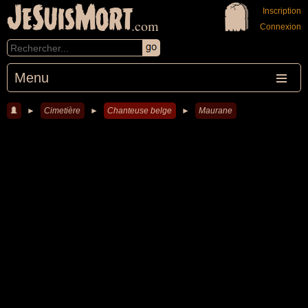
JeSuisMort
Inscription
.com
Connexion
Menu
►
Cimetière
►
Chanteuse belge
►
Maurane