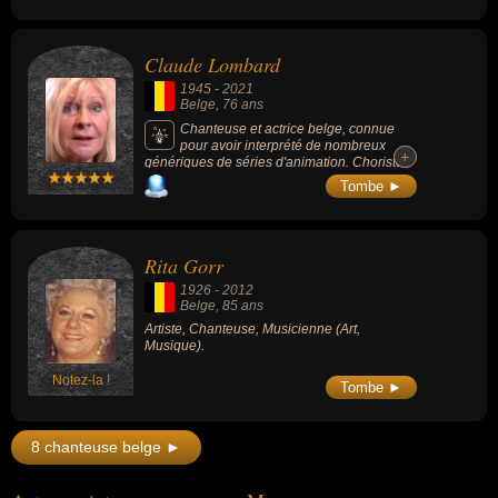
choisit pour devise « La passion fait la force
Monnaie, Opéra royal de Wallonie, Grand
».
théâtre du Liceu, Chorégies d'Orange) et
enregistre plusieurs récitals discographiques
Claude Lombard
multi-récompensés.
1945
-
2021
Belge
, 76 ans
Chanteuse et actrice belge, connue
pour avoir interprété de nombreux
+
+
génériques de séries d'animation. Choriste
de Charles Aznavour pendant plus de 30
Tombe ►
ans, elle a aussi dirigé de nombreux
doublages de films, de séries et de dessins
animés.
Rita Gorr
1926
-
2012
Belge
, 85 ans
Artiste, Chanteuse, Musicienne (Art,
Musique).
Notez-la !
Tombe ►
8 chanteuse belge ►