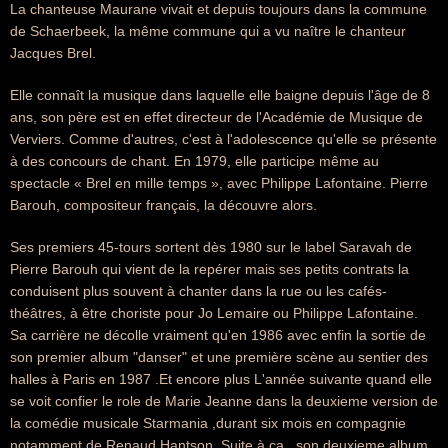
La chanteuse Maurane vivait et depuis toujours dans la commune
de Schaerbeek, la même commune qui a vu naître le chanteur
Jacques Brel.
Elle connaît la musique dans laquelle elle baigne depuis l'âge de 8
ans, son père est en effet directeur de l'Académie de Musique de
Verviers. Comme d'autres, c'est à l'adolescence qu'elle se présente
à des concours de chant. En 1979, elle participe même au
spectacle « Brel en mille temps », avec Philippe Lafontaine. Pierre
Barouh, compositeur français, la découvre alors.
Ses premiers 45-tours sortent dès 1980 sur le label Saravah de
Pierre Barouh qui vient de la repérer mais ses petits contrats la
conduisent plus souvent à chanter dans la rue ou les cafés-
théâtres, à être choriste pour Jo Lemaire ou Philippe Lafontaine.
Sa carrière ne décolle vraiment qu'en 1986 avec enfin la sortie de
son premier album "danser" et une première scène au sentier des
halles à Paris en 1987 .Et encore plus L'année suivante quand elle
se voit confier le role de Marie Jeanne dans la deuxieme version de
la comédie musicale Starmania ,durant six mois en compagnie
notamment de Renaud Hantson. Suite à ça , son deuxieme album