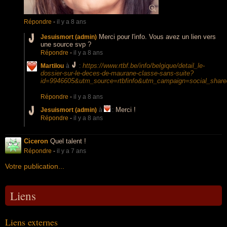
Répondre
-
il y a 8 ans
Merci pour l'info. Vous avez un lien vers
Jesuismort (admin)
une source svp ?
Répondre
-
il y a 8 ans
‪
https://www.rtbf.be/info/belgique/detail_le-
Martilou
à
:
dossier-sur-le-deces-de-maurane-classe-sans-suite?
id=9946605&utm_source=rtbfinfo&utm_campaign=social_shar
Répondre
-
il y a 8 ans
Merci !
Jesuismort (admin)
à
:
Répondre
-
il y a 8 ans
Ciceron
Quel talent !
Répondre
-
il y a 7 ans
Votre publication...
Liens
Liens externes