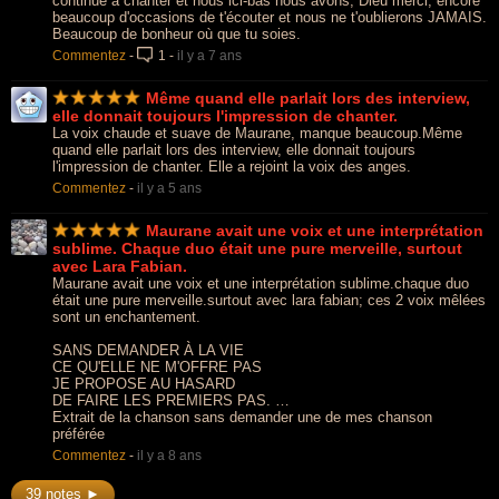
continue à chanter et nous ici-bas nous avons, Dieu merci, encore
beaucoup d'occasions de t'écouter et nous ne t'oublierons JAMAIS.
Beaucoup de bonheur où que tu soies.
Commentez
-
1
-
il y a 7 ans
Même quand elle parlait lors des interview,
elle donnait toujours l'impression de chanter.
La voix chaude et suave de Maurane, manque beaucoup.Même
quand elle parlait lors des interview, elle donnait toujours
l'impression de chanter. Elle a rejoint la voix des anges.
Commentez
-
il y a 5 ans
Maurane avait une voix et une interprétation
sublime. Chaque duo était une pure merveille, surtout
avec Lara Fabian.
Maurane avait une voix et une interprétation sublime.chaque duo
était une pure merveille.surtout avec lara fabian; ces 2 voix mêlées
sont un enchantement.
SANS DEMANDER À LA VIE
CE QU'ELLE NE M'OFFRE PAS
JE PROPOSE AU HASARD
DE FAIRE LES PREMIERS PAS. …
Extrait de la chanson sans demander une de mes chanson
préférée
Commentez
-
il y a 8 ans
39 notes ►