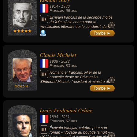
l'auteur de « Les Châtiments » (1853), « Les
1914
-
1980
Contemplations » (1856) et « La Légende
Francais
, 66 ans
des siècles » (1859). Personnalité politique
et un intellectuel engagé, il a joué un rôle
Écrivain français de la seconde moitié
majeur dans l’histoire du 19e siècle.
du XXe siècle connu pour la
+
+
mystification littéraire qui le conduisit, dans
les années 1970, à signer plusieurs romans
Tombe ►
sous le nom d'emprunt d’Émile Ajar, en les
faisant passer pour l'œuvre d'un tiers. Il est
ainsi le seul romancier à avoir reçu le prix
Goncourt à deux reprises, sous deux
Claude Michelet
pseudonymes avec « La Promesse de l'aube
» (1960) et « Les Racines du ciel » (1956).
1938
-
2022
Francais
, 83 ans
Romancier français, pilier de la
nouvelle école de Brive et fils
+
+
d'Edmond Michele (résistant et ministre du
Notez-le !
général de Gaulle).
Tombe ►
Louis-Ferdinand Céline
1894
-
1961
Francais
, 67 ans
Écrivain français, célèbre pour son
roman « Voyage au bout de la nuit »
+
+
(1932), est considéré comme l'un des plus