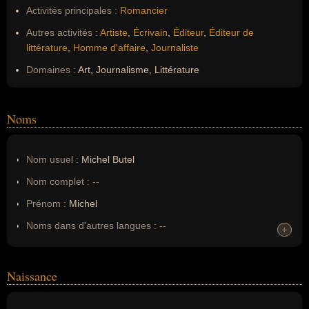
Activités principales :
Romancier
Autres activités :
Artiste
,
Écrivain
,
Éditeur
,
Éditeur de
littérature
,
Homme d'affaire
,
Journaliste
Domaines :
Art, Journalisme, Littérature
Noms
Nom usuel :
Michel Butel
Nom complet :
--
Prénom :
Michel
Noms dans d'autres langues :
--
+
+
Homonymes :
0
(aucun)
Naissance
Nom de famille :
Butel
Pseudonyme :
--