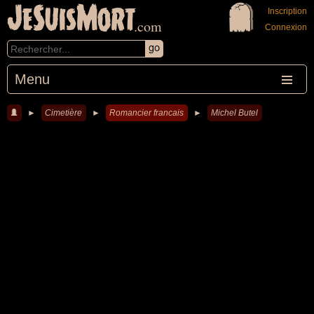
JeSuisMort
Inscription
.com
Connexion
Menu
►
Cimetière
►
Romancier francais
►
Michel Butel