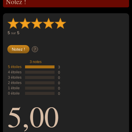
Notez !
5
5
sur
?
3 notes
5 étoiles
3
4 étoiles
0
3 étoiles
0
2 étoiles
0
1 étoile
0
0 étoile
0
5,00