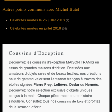
Gloire de mon père" et "Le Château de ma
mère", "Jean de Florette" et "Manon des
Autres points communs avec Michel Butel
Sources".
Célébrités mortes le 26 juillet 2018
(2)
Célébrités mortes en juillet 2018
(36)
Coussins d'Exception
Découvrez les coussins d'exception
en
MAISON TRAMIS
tissus de grandes maisons d'édition. Destinées aux
amateurs d'objets rares et de beaux textiles, nos créations
haut de gamme valorisent l'artisanat français à travers des
étoffes signées
,
,
ou
.
Pierre Frey
Lelièvre
Dedar
Hermès
Découvrez notre sélection exclusive d'objets uniques
conçus à la main. Chaque pièce raconte une histoire
singulière. Consultez tous nos
et profitez
coussins de luxe
de la livraison offerte.