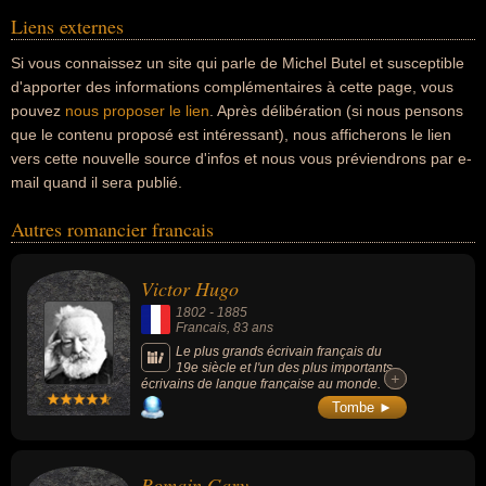
Liens externes
Si vous connaissez un site qui parle de Michel Butel et susceptible
d'apporter des informations complémentaires à cette page, vous
pouvez
nous proposer le lien
. Après délibération (si nous pensons
que le contenu proposé est intéressant), nous afficherons le lien
vers cette nouvelle source d'infos et nous vous préviendrons par e-
mail quand il sera publié.
Autres romancier francais
Victor Hugo
1802
-
1885
Francais
, 83 ans
Le plus grands écrivain français du
19e siècle et l'un des plus importants
+
+
écrivains de langue française au monde.
Grand romancier, il est l'auteur de « Les
Tombe ►
Misérables » (1862) et « Notre-Dame de
Paris » (1831). À la tête du mouvement
romantique, il a révolutionné le théâtre : «
Cromwell » (1827), « Hernani » (1830) et «
Romain Gary
Ruy Blas » (1838). Grand poète, il est