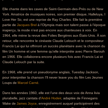
Elle chante dans les caves de Saint-Germain-des-Prés ou de New
York. Amatrice de musiques noires, son premier disque, Halleluya, I
Love Her So, est une reprise de Ray Charles. Elle fait la première
partie de
Jacques Brel
à l'Olympia mais son talent passe à l'époque
inaperçu, la mode n'est pas encore aux chanteuses à voix. En
1964, elle mène la revue des Folies Bergères aux États-Unis. À son
retour, elle rencontre le cinéaste Claude Lelouch et le compositeur
Francis Lai qui lui offriront un succès planétaire avec la chanson du
film Un homme et une femme qu'elle interprète avec Pierre Barouh
en 1966. Elle collaborera encore plusieurs fois avec Francis Lai et
Claude Lelouch par la suite.
En 1968, elle prend un pseudonyme anglais, Tuesday Jackson,
pour interpréter la chanson I'll never leave you du film Les Jeunes
Loups de
Marcel Carné
.
Dans les années 1960, elle est l'une des deux voix de Anna livia
plurabelle, jazz cantata d'
André Hodeir
, adaptée de Finnegans
Wake de
James Joyce
, enregistrement auquel participèrent des