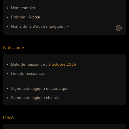
Nom complet :
--
Prénom :
Nicole
Noms dans d'autres langues :
--
+
+
Homonymes :
0
(aucun)
Naissance
Nom de famille :
Croisille
Pseudonyme :
--
Date de naissance :
9 octobre
1936
Surnom :
--
Lieu de naissance :
--
Erreurs d'écriture :
--
Signe astrologique du zodiaque :
--
Signe astrologique chinois :
--
Décès