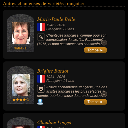
Autres chanteuses de variétés française
Marie-Paule Belle
1946
-
2026
Française
, 80 ans
Chanteuse française, connue pour son
interprétation du titre "La Parisienne"
+
+
(1976) et pour ses spectacles consacrés à
Notez-la !
Barbara, reconnue pour son jeu de piano
Tombe ►
virtuose et énergique qu'elle associait à un
style scénique expressif issu du cabaret.
Brigitte Bardot
1934
-
2025
Française
, 91 ans
Actrice et chanteuse française, une des
artistes françaises les plus célèbres au
+
+
monde, égérie et muse de grands artistes de
l'époque, figure féminine des années 1950-
Tombe ►
1970, emblème de l'émancipation des
femmes et de la liberté sexuelle, elle incarne
des rôles de femme libérée, anticonformiste
et parfois fatale. 45 films et + de 70 chansons
Claudine Longet
en près de 21 ans de carrière. Grande
défenseur des droits des animaux, elle crée