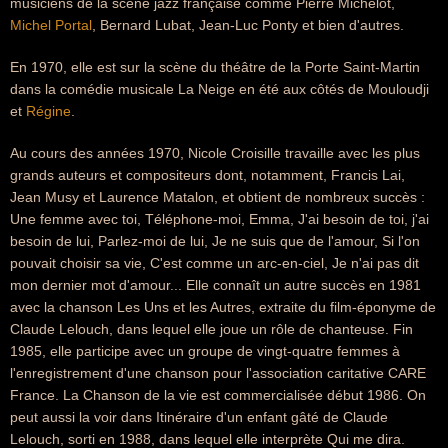
musiciens de la scène jazz française comme Pierre Michelot,
Michel Portal
, Bernard Lubat, Jean-Luc Ponty et bien d'autres.
En 1970, elle est sur la scène du théâtre de la Porte Saint-Martin
dans la comédie musicale La Neige en été aux côtés de Mouloudji
et
Régine
.
Au cours des années 1970, Nicole Croisille travaille avec les plus
grands auteurs et compositeurs dont, notamment, Francis Lai,
Jean Musy et Laurence Matalon, et obtient de nombreux succès :
Une femme avec toi, Téléphone-moi, Emma, J'ai besoin de toi, j'ai
besoin de lui, Parlez-moi de lui, Je ne suis que de l'amour, Si l'on
pouvait choisir sa vie, C'est comme un arc-en-ciel, Je n'ai pas dit
mon dernier mot d'amour... Elle connaît un autre succès en 1981
avec la chanson Les Uns et les Autres, extraite du film-éponyme de
Claude Lelouch, dans lequel elle joue un rôle de chanteuse. Fin
1985, elle participe avec un groupe de vingt-quatre femmes à
l'enregistrement d'une chanson pour l'association caritative CARE
France. La Chanson de la vie est commercialisée début 1986. On
peut aussi la voir dans Itinéraire d'un enfant gâté de Claude
Lelouch, sorti en 1988, dans lequel elle interprète Qui me dira.