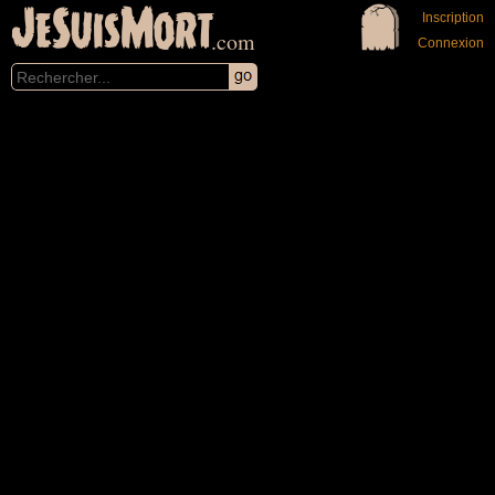
JeSuisMort
Inscription
.com
Connexion