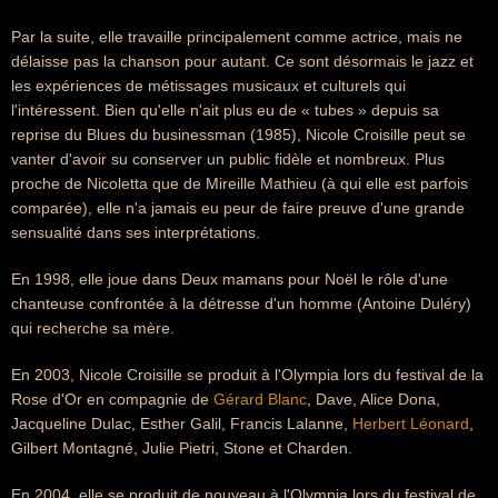
Par la suite, elle travaille principalement comme actrice, mais ne
délaisse pas la chanson pour autant. Ce sont désormais le jazz et
les expériences de métissages musicaux et culturels qui
l'intéressent. Bien qu'elle n'ait plus eu de « tubes » depuis sa
reprise du Blues du businessman (1985), Nicole Croisille peut se
vanter d'avoir su conserver un public fidèle et nombreux. Plus
proche de Nicoletta que de Mireille Mathieu (à qui elle est parfois
comparée), elle n'a jamais eu peur de faire preuve d'une grande
sensualité dans ses interprétations.
En 1998, elle joue dans Deux mamans pour Noël le rôle d'une
chanteuse confrontée à la détresse d'un homme (Antoine Duléry)
qui recherche sa mère.
En 2003, Nicole Croisille se produit à l'Olympia lors du festival de la
Rose d'Or en compagnie de
Gérard Blanc
, Dave, Alice Dona,
Jacqueline Dulac, Esther Galil, Francis Lalanne,
Herbert Léonard
,
Gilbert Montagné, Julie Pietri, Stone et Charden.
En 2004, elle se produit de nouveau à l'Olympia lors du festival de