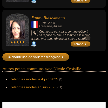
Tombe ►
l'interprète d'auteurs tels que Raymond
Queneau, Jacques Prévert, Léo Ferré, Boris
Vian, Serge Gainsbourg, Jacques Brel,
Roda-Gil, Miossec ou Biolay.
Fanny Biascamano
1979
-
2025
Française
, 46 ans
Chanteuse française, connue grâce à
sa reprise du titre "L'Homme à la moto"
+
+
d'Édith Piaf dans l'émission Sacrée Soirée à
l'âge de 12 ans. En 1997, elle a représenté
Tombe ►
la France au Concours Eurovision de la
chanson avec le titre "Sentiments songes",
terminant à la 7e place.
34 chanteuse de variétés française ►
Autres points communs avec Nicole Croisille
Célébrités mortes le 4 juin 2025
(2)
Célébrités mortes en juin 2025
(12)