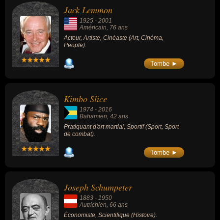
Jack Lemmon
1925
-
2001
Américain
, 76 ans
Acteur, Artiste, Cinéaste (Art, Cinéma,
People).
Tombe ►
Kimbo Slice
1974
-
2016
Bahamien
, 42 ans
Pratiquant d'art martial, Sportif (Sport, Sport
de combat).
Tombe ►
Joseph Schumpeter
1883
-
1950
Autrichien
, 66 ans
Économiste, Scientifique (Histoire).