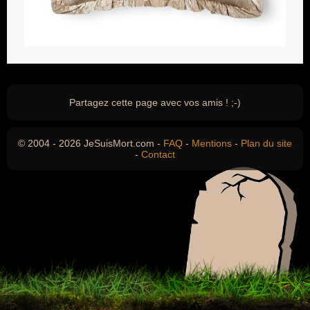
Partagez cette page avec vos amis ! ;-)
© 2004 - 2026 JeSuisMort.com -
FAQ
-
Mentions
-
Plan du site
-
Contact