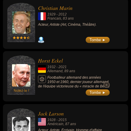
motifs avant-gardistes.
Christian Marin
1929
-
2012
Francais
, 83 ans
Acteur, Artiste (Art, Cinéma, Théâtre).
Tombe ►
Horst Eckel
1932
-
2021
Allemand
, 89 ans
Footballeur allemand des années
1950 et 1960, dernier joueur allemand
+
+
de l'équipe victorieuse du « miracle de Berne
Notez-le !
» (victoire inattendue au terme de la Coupe
Tombe ►
du monde 1954, considérée comme un
élément fondateur de l’identité allemande
d’après-guerre).
Jack Larson
1928
-
2015
Américain
, 87 ans
Acteur, Artiste, Écrivain, Homme d'affaire,