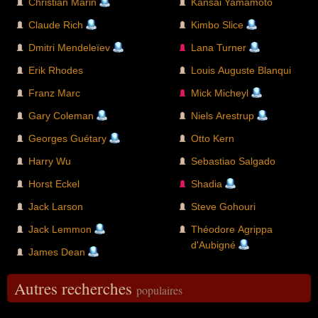
Christian Marin
Kansai Yamamoto
Claude Rich
Kimbo Slice
Dmitri Mendeleïev
Lana Turner
Erik Rhodes
Louis Auguste Blanqui
Franz Marc
Mick Micheyl
Gary Coleman
Niels Arestrup
Georges Guétary
Otto Kern
Harry Wu
Sebastiao Salgado
Horst Eckel
Shadia
Jack Larson
Steve Gohouri
Jack Lemmon
Théodore Agrippa
d'Aubigné
James Dean
Autres recherches
populaires