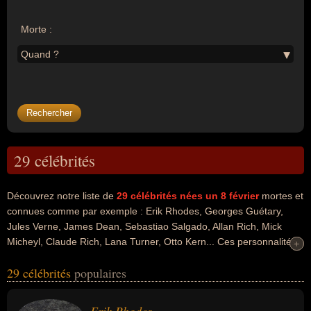
Morte :
Quand ?
29 célébrités
Découvrez notre liste de
29
célébrités nées un 8 février
mortes et
connues comme par exemple : Erik Rhodes, Georges Guétary,
Jules Verne, James Dean, Sebastiao Salgado, Allan Rich, Mick
Micheyl, Claude Rich, Lana Turner, Otto Kern... Ces personnalités
+
+
peuvent avoir des liens variés dans les domaines du charme, de la
29 célébrités
populaires
pornographie, de l'art, du cinéma, de la musique, de l'histoire, de la
littérature, sexy, du journalisme, de la peinture, de la photographie,
de la sculpture, du théâtre ou de la mode. Ces célébrités peuvent