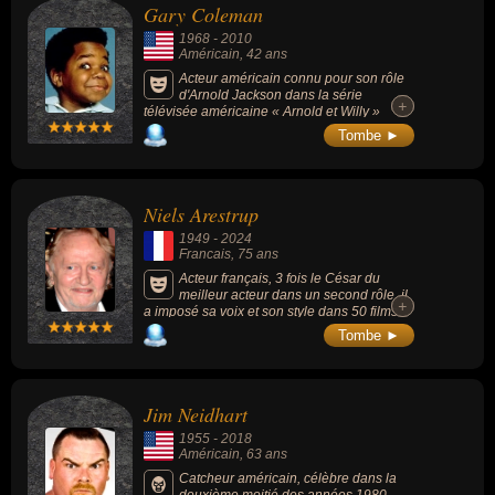
Gary Coleman
1968
-
2010
Américain
, 42 ans
Acteur américain connu pour son rôle
d'Arnold Jackson dans la série
+
+
télévisée américaine « Arnold et Willy »
(1978-1986, sitcom, 8 saisons, 189
Tombe ►
épisodes).
Niels Arestrup
1949
-
2024
Francais
, 75 ans
Acteur français, 3 fois le César du
meilleur acteur dans un second rôle, il
+
+
a imposé sa voix et son style dans 50 films
environ. Figure de films de Jacques Audiard,
Tombe ►
il est connu pour ses rôle dans « Stavisky »
(1974, biopic, avec Jean-Paul Belmondo), «
De battre mon cœur s’est arrêté » (2005,
drame, avec Romain Duris), « Un prophète »
Jim Neidhart
(2009, gangster), « Quai d’Orsay » (2013,
comédie, avec Thierry Lhermitte), « Au revoir
1955
-
2018
là-haut » (2017, historique, avec Albert
Américain
, 63 ans
Dupontel).
Catcheur américain, célèbre dans la
deuxième moitié des années 1980