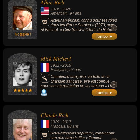
Allan Rich
1926
-
2020
Américain
, 94 ans
Acteur américain, connu pour ses rôles
dans les films « Serpico » (1973, avec
+
+
Al Pacino), « Quiz Show » (1994, de Robert
Notez-le !
Redford) ou « Amistad » (1997, de Steven
Tombe ►
Spielberg, avec Morgan Freeman). Il a joué
avec Dustin Hoffman, Robin Williams et
Christophe Lambert, entre autres. Il avait été
blacklisté à Hollywood dans les années
Mick Micheyl
1950 car considéré comme un communiste
pour avoir pris la défense d'un homme noir
1922
-
2019
condamné à mort par erreur dans le
Française
, 97 ans
Mississippi.
Chanteuse française, vedette de la
chanson française, elle est connue
+
+
pour son interprétation de la chanson « Un
gamin de Paris » (1951).
Tombe ►
Claude Rich
1929
-
2017
Francais
, 88 ans
Acteur français populaire, connu pour
son rôle dans le film « Tontons