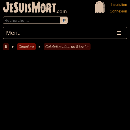
JeSuisMort
Inscription
.com
Connexion
Menu
►
Cimetière
►
Célébrités nées un 8 février