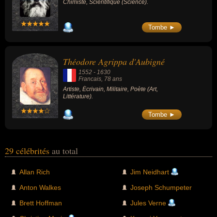
Chimiste, Scientifique (Science).
Tombe ►
Théodore Agrippa d'Aubigné
1552
-
1630
Francais
, 78 ans
Artiste, Écrivain, Militaire, Poète (Art,
Littérature).
Tombe ►
29 célébrités
au total
Allan Rich
Jim Neidhart
Anton Walkes
Joseph Schumpeter
Brett Hoffman
Jules Verne