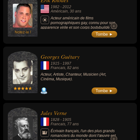
Erik Rhodes
également avoir été artiste, star du x, acteur, chanteur, musicien,
1982
-
2012
écrivain, romancier, homme politique, humaniste, journaliste,
Américain
, 30 ans
peintre, photographe, photojournaliste, chanteur de variétés,
Acteur américain de films
pornographiques gay, connu pour son
sculpteur, dessinateur ou styliste. En ce qui concerne leurs
+
+
apparence virile et son corps bodybuildé, il a
nationalités au moment de leurs morts, ils peuvent avoir été
Notez-le !
joué avec Matthew Rush dans « Heaven to
Tombe ►
Hell » (2005) et une scène avec Brent
américain, francais, brésilien ou allemand par exemple.
Corrigan dans « The Velvet Mafia » (2006).
Georges Guétary
1915
-
1997
Francais
, 82 ans
Acteur, Artiste, Chanteur, Musicien (Art,
Cinéma, Musique).
Tombe ►
Jules Verne
1828
-
1905
Francais
, 77 ans
Écrivain français, l'un des plus grands
romanciers du monde dont l'œuvre est
+
+