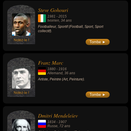
Steve Gohouri
1981
-
2015
Ivoirien
, 34 ans
Footballeur, Sportif (Football, Sport, Sport
collectif).
Notez-le !
Tombe ►
Franz Marc
1880
-
1916
Allemand
, 36 ans
Artiste, Peintre (Art, Peinture).
Notez-le !
Tombe ►
Dmitri Mendeleïev
1834
-
1907
Russe
, 72 ans