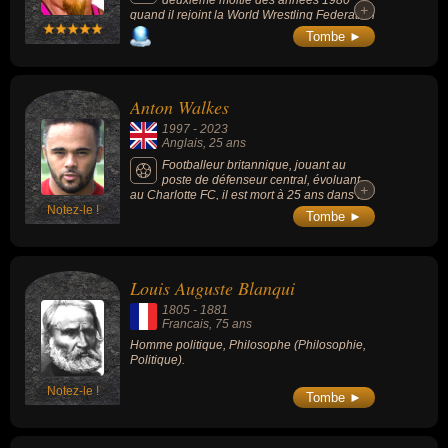
+
+
quand il rejoint la World Wrestling Federation
(WWF) en formant The Hart Foundation avec
Tombe ►
son beau-frère Bret Hart avec qui il remporte
à 2 reprises le championnat du monde par
équipes de la WWF.
Anton Walkes
1997
-
2023
Anglais
, 25 ans
Footballeur britannique, jouant au
poste de défenseur central, évoluant
+
+
au Charlotte FC, il est mort à 25 ans dans un
Notez-le !
accident de bateau.
Tombe ►
Louis Auguste Blanqui
1805
-
1881
Francais
, 75 ans
Homme politique, Philosophe (Philosophie,
Politique).
Notez-le !
Tombe ►