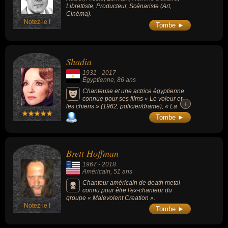
Librettiste, Producteur, Scénariste (Art,
Cinéma).
Notez-le !
Tombe ►
Shadia
1931
-
2017
Égyptienne
, 86 ans
Chanteuse et une actrice égyptienne
connue pour ses films « Le voleur et
+
+
les chiens » (1962, policier/drame), « La
femme numéro 13 » (1962, comédie) ou «
Tombe ►
L'Idole des foules » (1967, drame/amour).
Brett Hoffman
1967
-
2018
Américain
, 51 ans
Chanteur américain de death metal
connu pour être l'ex-chanteur du
groupe « Malevolent Creation ».
Notez-le !
Tombe ►