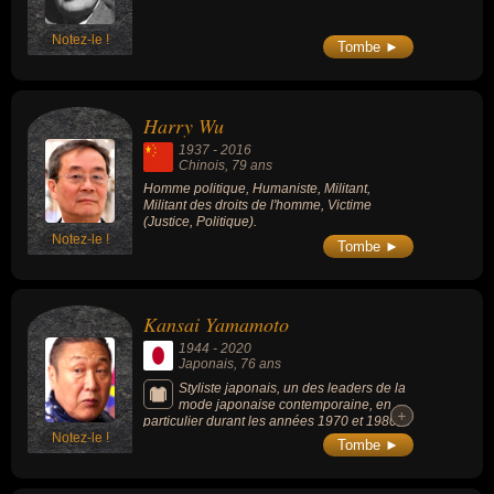
Notez-le !
Tombe ►
Harry Wu
1937
-
2016
Chinois
, 79 ans
Homme politique, Humaniste, Militant,
Militant des droits de l'homme, Victime
(Justice, Politique).
Notez-le !
Tombe ►
Kansai Yamamoto
1944
-
2020
Japonais
, 76 ans
Styliste japonais, un des leaders de la
mode japonaise contemporaine, en
+
+
particulier durant les années 1970 et 1980, il
Notez-le !
est connu pour ses collaborations avec
Tombe ►
David Bowie. Ses créations audacieuses
défiaient les normes de genre et faisaient
appel à d’éclatantes couleurs ainsi qu’à des