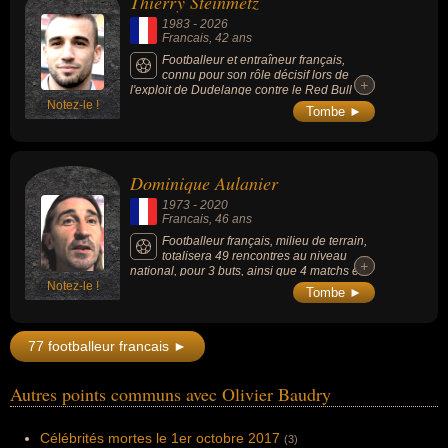
Thierry Steinmetz
1983
-
2026
Francais
, 42 ans
Footballeur et entraîneur français,
connu pour son rôle décisif lors de
+
+
l'exploit de Dudelange contre le Red Bull
Notez-le !
Salzbourg en Ligue des champions en 2012,
Tombe ►
où il a marqué 2 buts mémorables. Après
une carrière interrompue prématurément par
la maladie, il s'est reconverti avec succès
comme entraîneur, menant notamment le
Dominique Aulanier
club amateur de Hombourg-Haut à un
parcours historique en Coupe de France.
1973
-
2020
Francais
, 46 ans
Footballeur français, milieu de terrain,
totalisera 49 rencontres au niveau
+
+
national, pour 3 buts, ainsi que 4 matchs en
Notez-le !
Coupe des coupes 1997 avec 2 buts à son
Tombe ►
actif.
77 footballeur francais ►
Autres points communs avec Olivier Baudry
Célébrités mortes le 1er octobre 2017
(3)