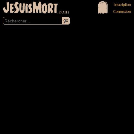
JeSuisMort
Inscription
.com
Connexion