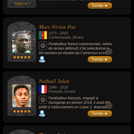
Notez-le !
2000), a marqué l'histoire du Toulouse FC
Tombe ►
(130 matchs et a contribué à la qualification
historique en Ligue des Champions en
2007).
Marc-Vivien Foé
1975
-
2003
Camerounais
, 28 ans
Footballeur franco-camerounais, milieu
de terrain défensif, il fut sélectionné à
+
+
64 reprises en équipe du Cameroun et est
mort à l'âge de 28 ans d'un accident
Tombe ►
cardiaque au cours d'un match de son
équipe nationale face à la Colombie.
Nathaël Julan
1996
-
2020
Francais
, 23 ans
Footballeur français, engagé à
Guingamp en janvier 2018, il avait été
+
+
prêté à Valenciennes en Ligue 2, disputant
13 matches sous les couleurs du club
Tombe ►
hennuyer, il avait inscrit 2 buts, dont 1 décisif
pour le maintien contre Le Havre.