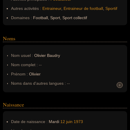
Autres activités :
Entraineur
,
Entraineur de football
,
Sportif
Domaines :
Football, Sport, Sport collectif
Noms
Nom usuel :
Olivier Baudry
Nom complet :
--
Prénom :
Olivier
Noms dans d'autres langues :
--
+
+
Homonymes :
0
(aucun)
Naissance
Nom de famille :
Baudry
Pseudonyme :
--
Date de naissance :
Mardi
12 juin
1973
Surnom :
--