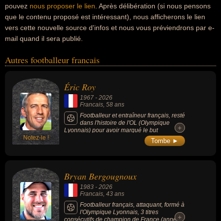
pouvez
nous proposer le lien
. Après délibération (si nous pensons
que le contenu proposé est intéressant), nous afficherons le lien
vers cette nouvelle source d'infos et nous vous préviendrons par e-
mail quand il sera publié.
Autres footballeur francais
Éric Roy
1967
-
2026
Francais
, 58 ans
Footballeur et entraîneur français, resté
dans l'histoire de l'OL (Olympique
+
+
Lyonnais) pour avoir marqué le but
Notez-le !
vainqueur en prolongation lors de la finale
Tombe ►
de la Coupe de la Ligue 1996, offrant au club
son 1er trophée majeur depuis 23 ans,
joueur cadre de l'OM (Olympique de
Marseille) qui a atteint la finale de la Coupe
Bryan Bergougnoux
de l'UEFA en 1999, a qualifié le Stade
brestois 29 pour la Ligue des champions en
1983
-
2026
2024 (une première historique pour le club)
Francais
, 43 ans
et remporte le trophée UNFP de meilleur
entraîneur de Ligue 1 pour l'année 2024.
Footballeur français, attaquant, formé à
l'Olympique Lyonnais, 3 titres
+
+
consécutifs de champion de France (années