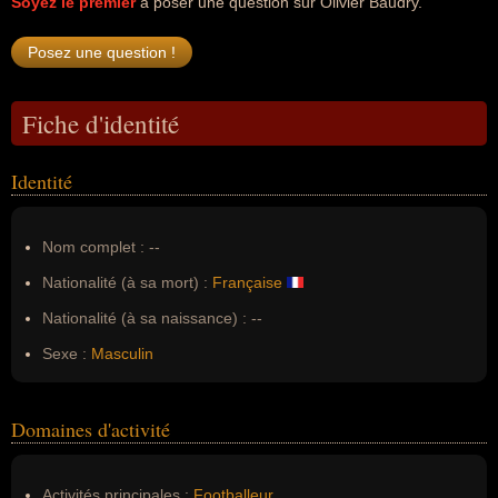
Soyez le premier
à poser une question sur Olivier Baudry.
Fiche d'identité
Identité
Nom complet :
--
Nationalité (à sa mort) :
Française
Nationalité (à sa naissance) :
--
Sexe :
Masculin
Domaines d'activité
Activités principales :
Footballeur