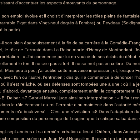
oisissant d'accentuer les aspects émouvants du personnage.
 son emploi évolue et il choisit d'interpréter les rôles pleins de fantais
énarrable Piget dans Vingt-neuf degrés à l'ombre) ou Feydeau (Soldign
à la patte).
t-il son plein épanouissement à la fin de sa carrière à la Comédie-Franç
l, le rôle de Ferrante dans La Reine morte d'Henry de Montherlant. J
erprétation : « J'ai commencé par lui en vouloir de ses éclats du début.
ellement le ton. Il ne crie pas si fort. Il ne se met pas en colère. Du moi
t. Mais peu à peu, j'ai oublié cette mauvaise impression, et, lorsque Fe
, avec l'un ou l'autre, l'entretien ; dès qu'il a commencé à dénoncer l'
où il s'est relâché, où ses défenses sont tombées une à une ; où il a j
 d'abord, davantage ensuite, complètement enfin, le comportement, l'attit
-E. Deiber. »7 Gabriel Marcel juge ainsi son interprétation : « Il faut 
 dans le rôle écrasant du roi Ferrante a su maintenir dans l'autorité 
oments m'a bouleversé... C'est une révélation. »8 Dans l'adaptation d
t une composition du personnage de Lougine que la critique salua dans
vingt-sept années et sa dernière création a lieu à l'Odéon, dans Amo
ntoche, mis en scène par Jean-Paul Roussillon. Il revient en tant que so