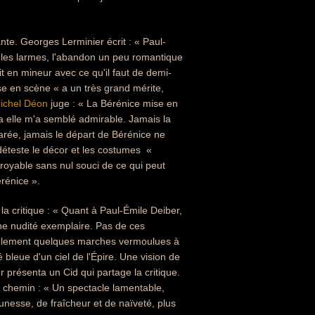
nte. Georges Lerminier écrit : « Paul-
si les larmes, l'abandon un peu romantique
it en mineur avec ce qu'il faut de demi-
se en scène « a un très grand mérite,
ichel Déon
juge : « La Bérénice mise en
la elle m'a semblé admirable. Jamais la
arée, jamais le départ de Bérénice ne
éteste le décor et les costumes  «
royable sans nul souci de ce qui peut
érénice ».
 critique : « Quant à Paul-Émile Deiber,
une nudité exemplaire. Pas de ces
plement quelques marches vermoulues à
 bleue d'un ciel de l'Épire. Une vision de
 présenta un Cid qui partage la critique.
e chemin : « Un spectacle lamentable,
eunesse, de fraîcheur et de naïveté, plus