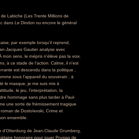
ie de Labiche (Les Trente Millions de
ac dans Le Dindon ou encore le général
aise, par exemple lorsqu'il reprend,
ean-Jacques Gautier analyse avec
 À mon sens, le mépris n'élève pas la voix.
ns, à ce stade de l'action. Calme, il n'est
rrante est descendu dans la politique ;
homme sous l'appareil du souverain ; à
eté le masque, je me suis mis à
ude, le jeu, l'interprétation, la
rendre hommage sans plus tarder à Paul-
même une sorte de frémissement tragique
u roman de Dostoïevski, Crime et
 son ensemble.
rphe d'Ottenburg de Jean-Claude Grumberg,
ciétaire honoraire pour jouer Prusias de