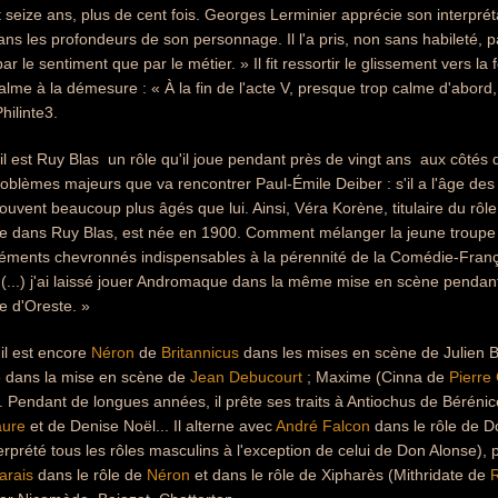
 seize ans, plus de cent fois. Georges Lerminier apprécie son interprétat
ns les profondeurs de son personnage. Il l'a pris, non sans habileté, 
r le sentiment que par le métier. » Il fit ressortir le glissement vers la 
alme à la démesure : « À la fin de l'acte V, presque trop calme d'abord
hilinte3.
il est Ruy Blas  un rôle qu'il joue pendant près de vingt ans  aux côté
roblèmes majeurs que va rencontrer Paul-Émile Deiber : s'il a l'âge des 
ouvent beaucoup plus âgés que lui. Ainsi, Véra Korène, titulaire du rôle
ine dans Ruy Blas, est née en 1900. Comment mélanger la jeune troupe 
éléments chevronnés indispensables à la pérennité de la Comédie-Franç
(...) j'ai laissé jouer Andromaque dans la même mise en scène pendant 
le d'Oreste. »
 il est encore
Néron
de
Britannicus
dans les mises en scène de Julien 
 dans la mise en scène de
Jean Debucourt
; Maxime (Cinna de
Pierre 
 Pendant de longues années, il prête ses traits à Antiochus de Béréni
aure
et de Denise Noël... Il alterne avec
André Falcon
dans le rôle de 
terprété tous les rôles masculins à l'exception de celui de Don Alonse), 
arais
dans le rôle de
Néron
et dans le rôle de Xipharès (Mithridate de