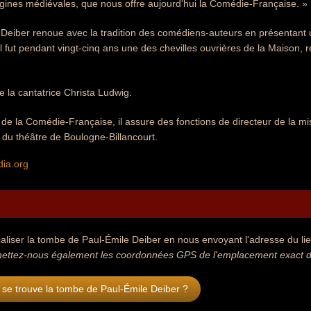
gines médiévales, que nous offre aujourd'hui la Comédie-Française. »
e Deiber renoue avec la tradition des comédiens-auteurs en présenta
l fut pendant vingt-cinq ans une des chevilles ouvrières de la Maison
.
e la cantatrice Christa Ludwig.
de la Comédie-Française, il assure des fonctions de directeur de la mis
n du théâtre de Boulogne-Billancourt.
dia.org
aliser la tombe de Paul-Émile Deiber en nous envoyant l'adresse du lieu
ettez-nous également les coordonnées GPS de l'emplacement exact de
se trouve la tombe de Paul-Émile Deiber ?