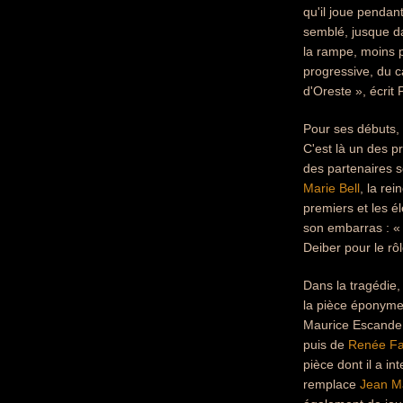
qu'il joue pendant
semblé, jusque da
la rampe, moins pa
progressive, du c
d'Oreste », écrit P
Pour ses débuts, 
C'est là un des p
des partenaires s
Marie Bell
, la re
premiers et les 
son embarras : « 
Deiber pour le rô
Dans la tragédie,
la pièce éponyme
Maurice Escande.
puis de
Renée F
pièce dont il a in
remplace
Jean M