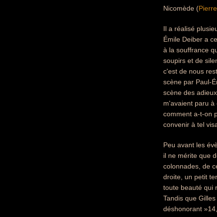
Nicomède (
Pierre
Il a réalisé plus
Émile Deiber a ce
à la souffrance q
soupirs et de sil
c'est de nous rest
scène par Paul-Ém
scène des adieux 
m'avaient paru à 
comment a-t-on pe
convenir à tel vis
Peu avant les év
il ne mérite que 
colonnades, de ce
droite, un petit 
toute beauté qui 
Tandis que Gilles
déshonorant »14, 