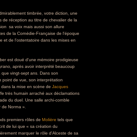
admirablement timbrée, votre diction, une
 de réception au titre de chevalier de la
n  sa voix mais aussi son allure 
ntes de la Comédie-Française de l'époque
ire et de l'ostentatoire dans les mises en
iber est doué d'une mémoire prodigieuse
Cyrano, après avoir interprété beaucoup
a que vingt-sept ans. Dans son
ce point de vue, son interprétation
rne dans la mise en scène de
Jacques
iffe très humain arraché aux déclamations
llade du duel. Une salle archi-comble
r de Norma ».
ands premiers rôles de
Molière
tels que
it de lui que « sa création du
ulièrement marquer le rôle d'Alceste de sa