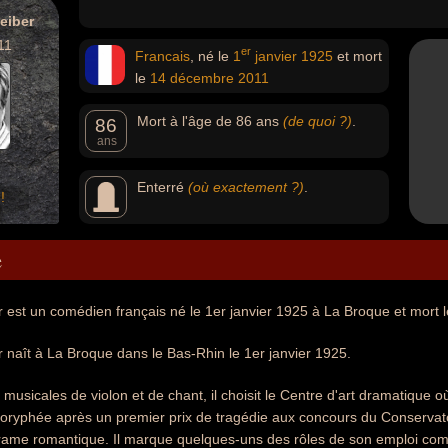
eiber
11
er
Francais
, né le
1
janvier
1925
et mort
le
14 décembre
2011
Mort à l'âge de 86 ans
(de quoi ?)
.
86
ans
Enterré
(où exactement ?)
.
!
e
 est un comédien français né le 1er janvier 1925 à La Broque et mort 
 naît à La Broque dans le Bas-Rhin le 1er janvier 1925.
musicales de violon et de chant, il choisit le Centre d'art dramatique o
yphée après un premier prix de tragédie aux concours du Conservatoire
drame romantique. Il marque quelques-uns des rôles de son emploi 