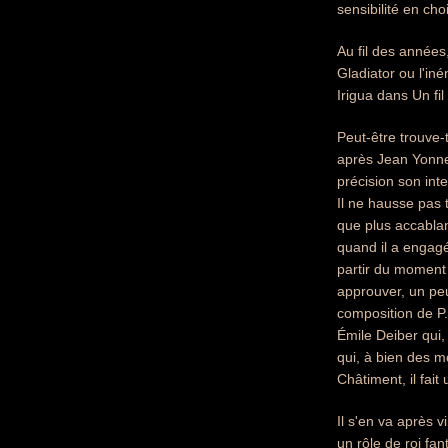
sensibilité en ch
Au fil des années,
Gladiator ou l'in
Irigua dans Un fil 
Peut-être trouve-
après Jean Yonne
précision son int
Il ne hausse pas t
que plus accablan
quand il a engagé
partir du moment 
approuver, un peu
composition de P.
Émile Deiber qui,
qui, à bien des m
Châtiment, il fai
Il s'en va après 
un rôle de roi fa