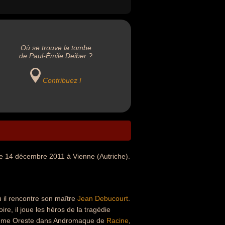
Où se trouve la tombe
de Paul-Émile Deiber ?
Contribuez !
le 14 décembre 2011 à Vienne (Autriche).
ù il rencontre son maître
Jean Debucourt
.
, il joue les héros de la tragédie
comme Oreste dans Andromaque de
Racine
,