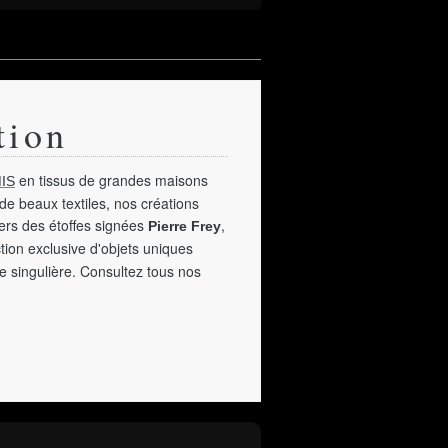
tion
en tissus de grandes maisons
IS
de beaux textiles, nos créations
vers des étoffes signées
,
Pierre Frey
tion exclusive d'objets uniques
e singulière. Consultez tous nos