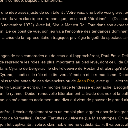
r Nicomède, Bajazet, Chatterton...
une idée assez juste de son talent : Votre voix, une belle voix grave, 
ise du vers classique et romantique, un sens théâtral inné ... (Discours
 6 novembre 1972). Avec lui, Sire le Mot est Roi. Tout dans son expressio
ion. De ce point de vue, son jeu va à l'encontre des tendances domina
e la crise de la représentation tragique, privilégie le goût du spectacula
nages de ses camarades ou de ceux qui l'approchèrent, Paul-Emile De
 de reprendre les rôles les plus importants au pied levé, dont celui de 
ns Cyrano de Bergerac, le chef-d'oeuvre de Rostand et alors qu'il n'
Cyrano, il poétise le rôle et le tire vers l'émotion et le romantisme. De 
 plus tonitruantes de ces devanciers ou de
Jean Piat
, avec qui il alte
Henry Lecomte écrit qu'il « montre force tendresse et panache. Escogr
on, le rythme, Deiber renouvelle littéralement la tirade des nez et la ba
me les mélomanes acclament une diva qui vient de pousser le grand ai
rrière, il évolue également vers un emploi plus large et aborde les gr
tu de Versailles), Orgon (Tartuffe) ou Alceste (Le Misanthrope). On écr
n fut captivante : sobre, clair, noble même et distant... ». Il va partic