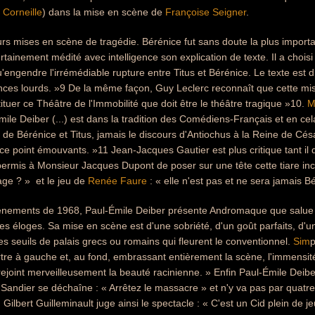
 Corneille
) dans la mise en scène de
Françoise Seigner
.
ieurs mises en scène de tragédie. Bérénice fut sans doute la plus importa
rtainement médité avec intelligence son explication de texte. Il a choi
u'engendre l'irrémédiable rupture entre Titus et Bérénice. Le texte est d
ences lourds. »9 De la même façon, Guy Leclerc reconnaît que cette mi
ituer ce Théâtre de l'Immobilité que doit être le théâtre tragique »10.
M
ile Deiber (...) est dans la tradition des Comédiens-Français et en ce
de Bérénice et Titus, jamais le discours d'Antiochus à la Reine de Cés
ce point émouvants. »11 Jean-Jacques Gautier est plus critique tant il d
rmis à Monsieur Jacques Dupont de poser sur une tête cette tiare inc
age ? »  et le jeu de
Renée Faure
: « elle n'est pas et ne sera jamais B
ènements de 1968, Paul-Émile Deiber présente Andromaque que salue la
des éloges. Sa mise en scène est d'une sobriété, d'un goût parfaits, d'
s seuils de palais grecs ou romains qui fleurent le conventionnel.
Sim
tertre à gauche et, au fond, embrassant entièrement la scène, l'immensité
rejoint merveilleusement la beauté racinienne. » Enfin Paul-Émile Deiber
 Sandier se déchaîne : « Arrêtez le massacre » et n'y va pas par quatr
Gilbert Guilleminault juge ainsi le spectacle : « C'est un Cid plein de j