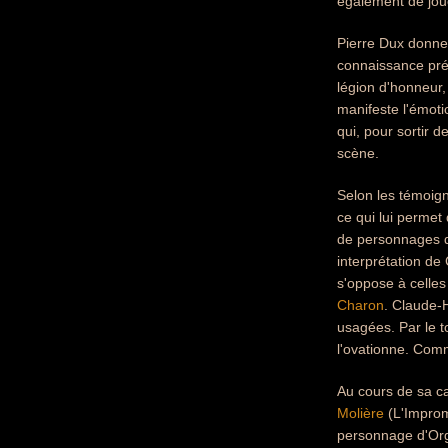
également de joue
Pierre Dux donne 
connaissance préc
légion d'honneur,
manifeste l'émot
qui, pour sortir d
scène.
Selon les témoig
ce qui lui permet
de personnages da
interprétation de 
s'oppose à celles
Charon
. Claude-
usagées. Par le t
l'ovationne. Com
Au cours de sa ca
Molière
(L'Impromp
personnage d'Orgo