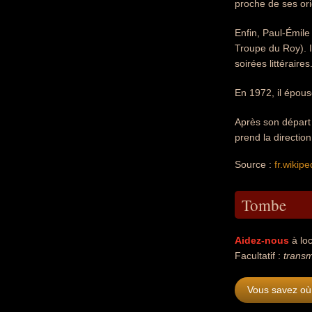
proche de ses ori
Enfin, Paul-Émil
Troupe du Roy). I
soirées littéraires
En 1972, il épous
Après son départ 
prend la directio
Source :
fr.wikipe
Tombe
Aidez-nous
à loc
Facultatif :
transm
Vous savez où 