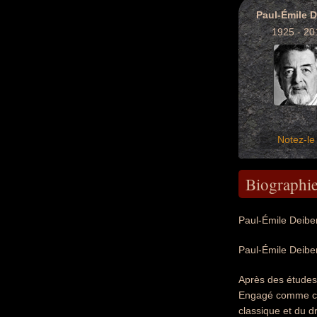
Paul-Émile D
1925 - 20
Notez-le 
Biographi
Paul-Émile Deiber
Paul-Émile Deiber
Après des études 
Engagé comme cor
classique et du 