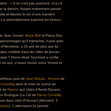
ion : « Il ne s'est pas aventuré, m'a-t-il
par le dehors, faisant notamment passer
folie et élevant le ton d'une manière
, il a admirablement exprimé les fureurs
s de Jean Yonnel,
Marie Bell
et Pierre Dux.
personnages qu'il interprète, il joue avec
 d'Hermione, a 24 ans de plus que lui ;
plus crédible dans les rôles de jeunes
aise ? Pierre-Aimé Touchard a confié
six ans, n'osant choisir entre Yonnel et
Bertheau puis de
Jean Marais
;
Horace
de
Corneille
) dans la mise en scène de
ce de
Racine
aux côtés d'Annie Ducaux,
Don Rodrigue (Le Cid de
Pierre Corneille
,
puis dans celui d'Hernani (Hernani). Il
Racine
). L'alternance lui permet