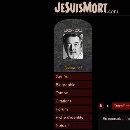
JeSuisMort
.com
1925 - 2011
Notez-le !
Général
Biographie
Tombe
Citations
►
Cimetière
Forum
Fiche d'identité
En poursuivant vo
Notez !