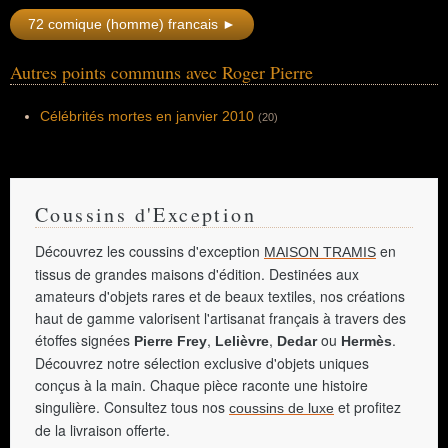
reçoit seulement un César d'honneur pour
appartient" (2017-) mais aussi "Julie
l'ensemble de sa carrière en 1980.
72 comique (homme) francais ►
Lescaut" ou "La Kiné" ou "Emily in Paris".
Autres points communs avec Roger Pierre
Célébrités mortes en janvier 2010
(20)
Coussins d'Exception
Découvrez les coussins d'exception
en
MAISON TRAMIS
tissus de grandes maisons d'édition. Destinées aux
amateurs d'objets rares et de beaux textiles, nos créations
haut de gamme valorisent l'artisanat français à travers des
étoffes signées
,
,
ou
.
Pierre Frey
Lelièvre
Dedar
Hermès
Découvrez notre sélection exclusive d'objets uniques
conçus à la main. Chaque pièce raconte une histoire
singulière. Consultez tous nos
et profitez
coussins de luxe
de la livraison offerte.