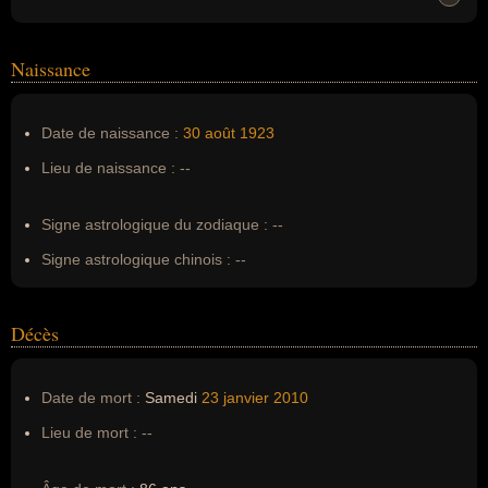
Homonymes :
0
(aucun)
Naissance
Nom de famille :
Pierre
Pseudonyme :
--
Date de naissance :
30 août
1923
Surnom :
--
Lieu de naissance :
--
Erreurs d'écriture :
--
Signe astrologique du zodiaque :
--
Signe astrologique chinois :
--
Décès
Date de mort :
Samedi
23 janvier
2010
Lieu de mort :
--