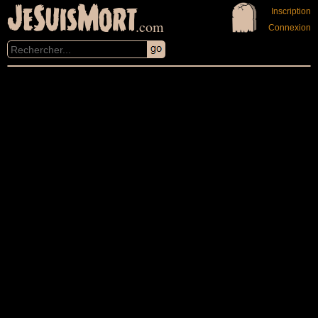
JeSuisMort
Inscription
.com
Connexion