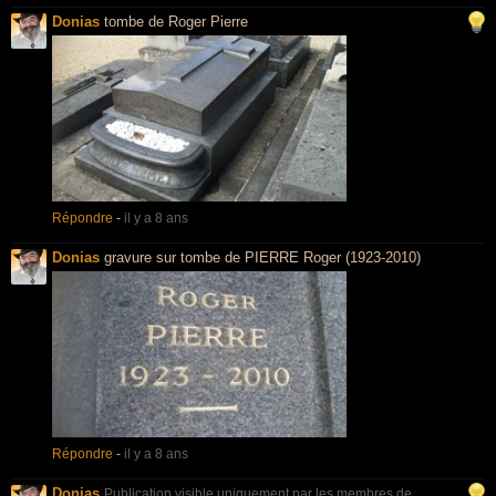
Donias
tombe de Roger Pierre
Répondre
-
il y a 8 ans
Donias
gravure sur tombe de PIERRE Roger (1923-2010)
Répondre
-
il y a 8 ans
Donias
Publication visible uniquement par les membres de