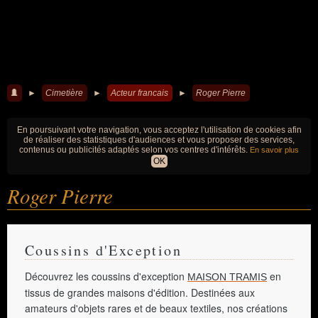
►
Cimetière
►
Acteur francais
►
Roger Pierre
En poursuivant votre navigation, vous acceptez l'utilisation de cookies afin
de réaliser des statistiques d'audiences et vous proposer des services,
contenus ou publicités adaptés selon vos centres d'intérêts.
En savoir plus
OK
Roger Pierre
Coussins d'Exception
Découvrez les coussins d'exception
en
MAISON TRAMIS
tissus de grandes maisons d'édition. Destinées aux
amateurs d'objets rares et de beaux textiles, nos créations