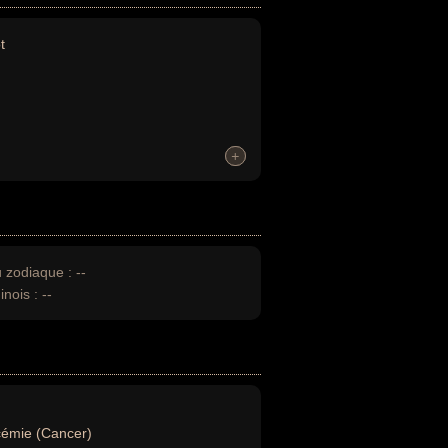
t
+
+
u zodiaque :
--
inois :
--
émie (Cancer)