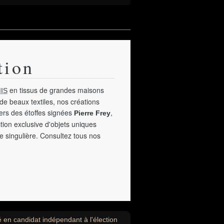
tion
en tissus de grandes maisons
IS
de beaux textiles, nos créations
vers des étoffes signées
,
Pierre Frey
tion exclusive d'objets uniques
e singulière. Consultez tous nos
é en candidat indépendant à l'élection