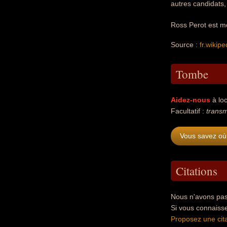
autres candidats, 
Ross Perot est mo
Source :
fr.wikipe
Tombe
Aidez-nous
à loc
Facultatif :
transm
Vous savez où
Citations
Nous n'avons pas
Si vous connaiss
Proposez une cita