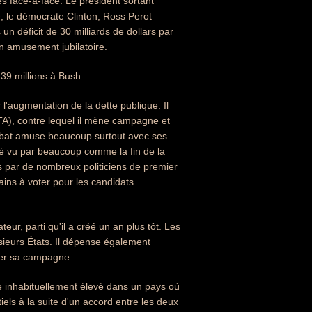
es face-à-face. Le président sortant
e, le démocrate Clinton, Ross Perot
 un déficit de 30 milliards de dollars par
un amusement jubilatoire.
 39 millions à Bush.
l'augmentation de la dette publique. Il
A), contre lequel il mène campagne et
bat amuse beaucoup surtout avec ses
été vu par beaucoup comme la fin de la
ies par de nombreux politiciens de premier
ains à voter pour les candidats
ur, parti qu'il a créé un an plus tôt. Les
sieurs États. Il dépense également
ncer sa campagne.
re inhabituellement élevé dans un pays où
els à la suite d'un accord entre les deux