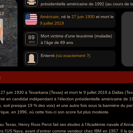
présidentielle américaine de 1992 (au cours de l
ot
voix) et une autre fois sous la bannière du parti qu'il a fo
19
Américain
, né le
27 juin
1930
et mort le
d'Amérique, en 1996, où cette fois-ci son score fut plus 
9 juillet
2019
Mort victime d'une leucémie (maladie)
89
ans
à l'âge de 89 ans.
Enterré
(où exactement ?)
.
!
e
 27 juin 1930 à Texarkana (Texas) et mort le 9 juillet 2019 à Dallas (Tex
nté en candidat indépendant à l'élection présidentielle américaine de 1
 soit presque 19 % des voix) et une autre fois sous la bannière du parti
ique, en 1996, où cette fois-ci son score fut plus modeste.
au Texas, Henry Ross Perot fait ses études à l'Académie navale d'Anna
s l'US Navy, avant d'entrer comme vendeur chez IBM en 1957. Il la qui