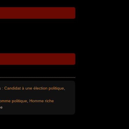
 :
Candidat à une élection politique
,
omme politique
,
Homme riche
ue