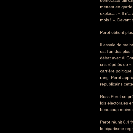
démocrate Bill Cli
mettant en garde 
explosa : « Il n'a
mois ! ». Devant 
Perot obtient plus
Il essaie de main
est l'un des plu
débat avec Al Gor
cris répétés de «
carrière politiqu
rang. Perot appro
républicains cett
Ross Perot se pré
lois électorales 
beaucoup moins d'
Perot réunit 8,4 
le bipartisme règ