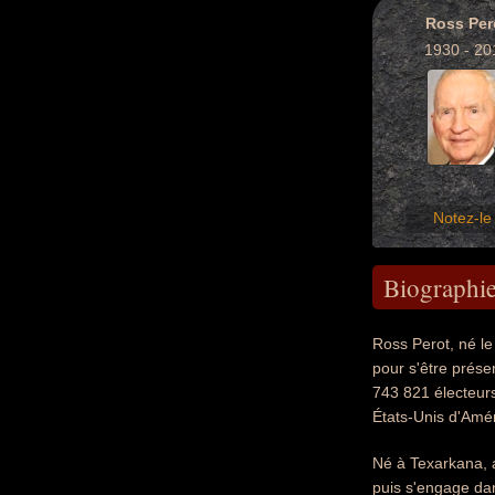
Ross Per
1930 - 20
Notez-le 
Biographi
Ross Perot, né le
pour s'être prése
743 821 électeurs,
États-Unis d'Amér
Né à Texarkana, 
puis s'engage dan