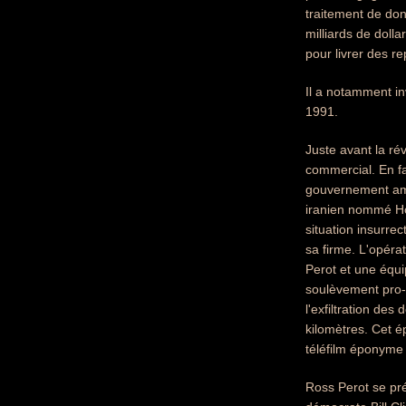
traitement de do
milliards de doll
pour livrer des re
Il a notamment in
1991.
Juste avant la r
commercial. En fa
gouvernement amé
iranien nommé Hos
situation insurre
sa firme. L'opéra
Perot et une équi
soulèvement pro-
l'exfiltration des
kilomètres. Cet é
téléfilm éponyme
Ross Perot se pré