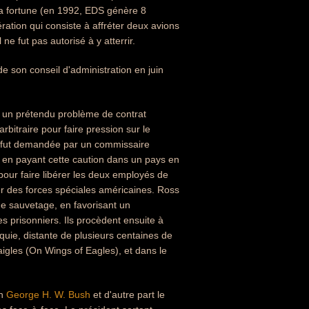
sa fortune (en 1992, EDS génère 8
ration qui consiste à affréter deux avions
e fut pas autorisé à y atterrir.
 de son conseil d'administration en juin
r un prétendu problème de contrat
bitraire pour faire pression sur le
e fut demandée par un commissaire
n en payant cette caution dans un pays en
our faire libérer les deux employés de
ier des forces spéciales américaines. Ross
de sauvetage, en favorisant un
es prisonniers. Ils procèdent ensuite à
rquie, distante de plusieurs centaines de
aigles (On Wings of Eagles), et dans le
in
George H. W. Bush
et d'autre part le