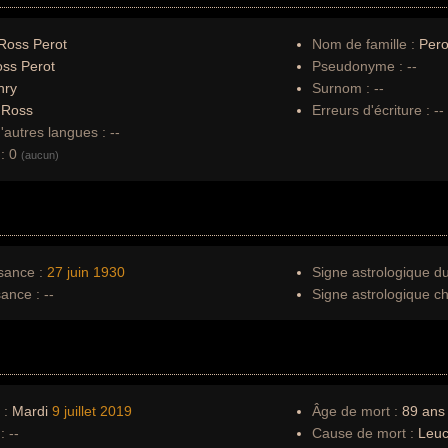
Ross Perot
Nom de famille :
Pero
ss Perot
Pseudonyme :
--
nry
Surnom :
--
:
Ross
Erreurs d'écriture :
--
autres langues :
--
:
0
(aucun)
sance :
27 juin
1930
Signe astrologique d
sance :
--
Signe astrologique ch
 :
Mardi
9 juillet
2019
Âge de mort :
89 ans
:
--
Cause de mort :
Leuc