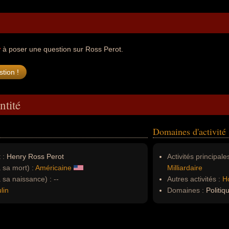
r
à poser une question sur Ross Perot.
ntité
Domaines d'activité
 :
Henry Ross Perot
Activités principales
à sa mort) :
Américaine
Milliardaire
à sa naissance) :
--
Autres activités :
H
lin
Domaines :
Politiq