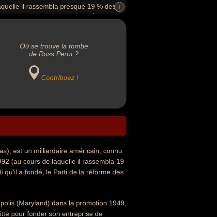
aquelle il rassembla presque 19 % des
+
+
ndé, le Parti de la réforme des États-Unis
modeste.
Où se trouve la tombe
de Ross Perot ?
Contribuez !
as), est un milliardaire américain, connu
992 (au cours de laquelle il rassembla 19
 qu'il a fondé, le Parti de la réforme des
polis (Maryland) dans la promotion 1949,
tte pour fonder son entreprise de