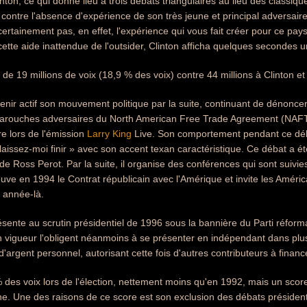
nton, ce qui donne lieu à trois débats triangulaires au lieu des classiqu
contre l'absence d'expérience de son très jeune et principal adversair
 certainement pas, en effet, l'expérience qui vous fait créer pour ce pays
cette aide inattendue de l'outsider, Clinton afficha quelques secondes 
 de 19 millions de voix (18,9 % des voix) contre 44 millions à Clinton et
tenir actif son mouvement politique par la suite, continuant de dénoncer 
s farouches adversaires du North American Free Trade Agreement (NAFT
e lors de l'émission
Larry King
Live. Son comportement pendant ce dé
 laissez-moi finir » avec son accent texan caractéristique. Ce débat a 
e de Ross Perot. Par la suite, il organise des conférences qui sont suiv
uve en 1994 le Contrat républicain avec l'Amérique et invite les Améric
e année-là.
sente au scrutin présidentiel de 1996 sous la bannière du Parti réformate
en vigueur l'obligent néanmoins à se présenter en indépendant dans plu
argent personnel, autorisant cette fois d'autres contributeurs à fina
% des voix lors de l'élection, nettement moins qu'en 1992, mais un sco
ne. Une des raisons de ce score est son exclusion des débats présidenti