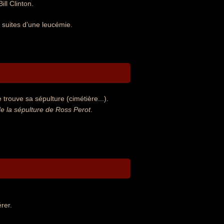
ll Clinton.
s suites d’une leucémie.
trouve sa sépulture (cimétière...).
 la sépulture de Ross Perot
.
rer.