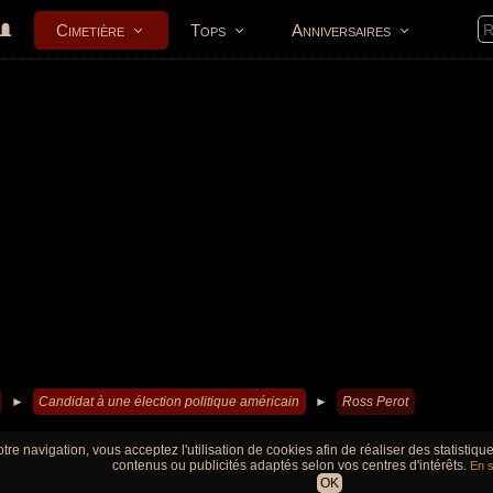
Cimetière
Tops
Anniversaires
►
Candidat à une élection politique américain
►
Ross Perot
tre navigation, vous acceptez l'utilisation de cookies afin de réaliser des statistiq
contenus ou publicités adaptés selon vos centres d'intérêts.
En s
OK