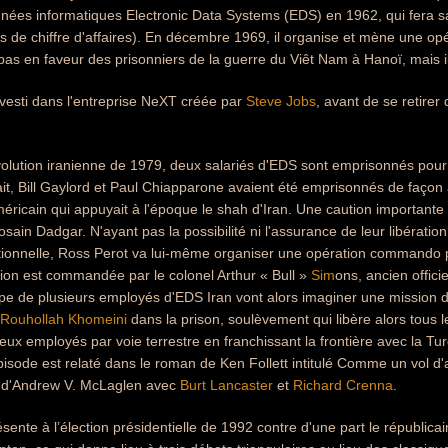
nnées informatiques Electronic Data Systems (EDS) en 1962, qui fera 
ars de chiffre d'affaires). En décembre 1969, il organise et mène une opé
pas en faveur des prisonniers de la guerre du Viêt Nam à Hanoï, mais il n
vesti dans l'entreprise NeXT créée par
Steve Jobs
, avant de se retirer
évolution iranienne de 1979, deux salariés d'EDS sont emprisonnés pou
it, Bill Gaylord et Paul Chiapparone avaient été emprisonnés de façon ar
ricain qui appuyait à l'époque le shah d'Iran. Une caution important
ain Dadgar. N'ayant pas la possibilité ni l'assurance de leur libératio
ctionnelle, Ross Perot va lui-même organiser une opération commando p
tion est commandée par le colonel Arthur « Bull »
Sim
ons, ancien offic
pe de plusieurs employés d'EDS Iran vont alors imaginer une mission 
Rouhollah Khomeini
dans la prison, soulèvement qui libère alors tous l
 deux employés par voie terrestre en franchissant la frontière avec la Tu
pisode est relaté dans le roman de Ken Follett intitulé Comme un vol d'
 d'Andrew V. McLaglen avec
Burt Lancaster
et
Richard Crenna
.
sente à l’élection présidentielle de 1992 contre d'une part le républica