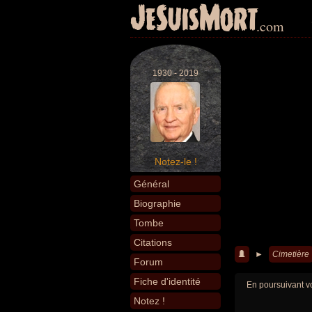
JeSuisMort
.com
1930 - 2019
Notez-le !
Général
Biographie
Tombe
Citations
►
Cimetière
Forum
Fiche d'identité
En poursuivant vo
Notez !