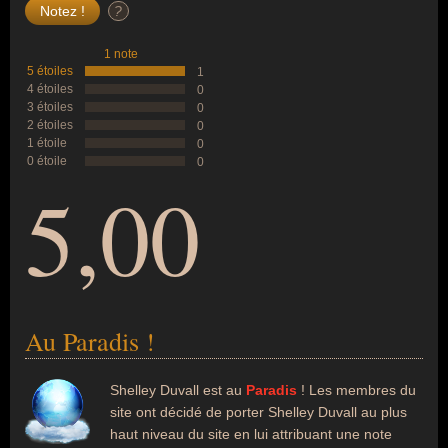
?
1 note
5 étoiles
1
4 étoiles
0
3 étoiles
0
2 étoiles
0
1 étoile
0
0 étoile
0
5,00
Au Paradis !
Shelley Duvall est au
Paradis
! Les membres du
site ont décidé de porter Shelley Duvall au plus
haut niveau du site en lui attribuant une note