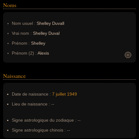
Noms
Nom usuel :
Shelley Duvall
Vrai nom :
Shelley Duval
Prénom :
Shelley
Prénom (2) :
Alexis
+
+
Noms dans d'autres langues :
--
Homonymes :
0
(aucun)
Naissance
Nom de famille :
Duval
Date de naissance :
7 juillet
1949
Pseudonyme :
--
Lieu de naissance :
--
Surnom :
--
Erreurs d'écriture :
--
Signe astrologique du zodiaque :
--
Signe astrologique chinois :
--