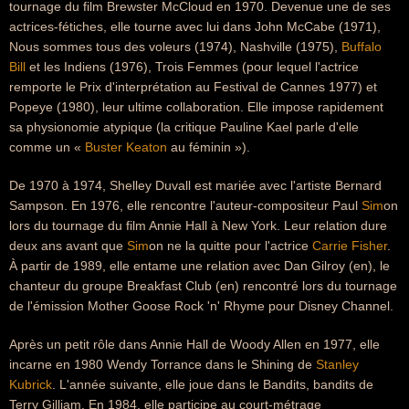
tournage du film Brewster McCloud en 1970. Devenue une de ses
actrices-fétiches, elle tourne avec lui dans John McCabe (1971),
Nous sommes tous des voleurs (1974), Nashville (1975),
Buffalo
Bill
et les Indiens (1976), Trois Femmes (pour lequel l'actrice
remporte le Prix d'interprétation au Festival de Cannes 1977) et
Popeye (1980), leur ultime collaboration. Elle impose rapidement
sa physionomie atypique (la critique Pauline Kael parle d'elle
comme un «
Buster Keaton
au féminin »).
De 1970 à 1974, Shelley Duvall est mariée avec l'artiste Bernard
Sampson. En 1976, elle rencontre l'auteur-compositeur Paul
Sim
on
lors du tournage du film Annie Hall à New York. Leur relation dure
deux ans avant que
Sim
on ne la quitte pour l'actrice
Carrie Fisher
.
À partir de 1989, elle entame une relation avec Dan Gilroy (en), le
chanteur du groupe Breakfast Club (en) rencontré lors du tournage
de l'émission Mother Goose Rock 'n' Rhyme pour Disney Channel.
Après un petit rôle dans Annie Hall de Woody Allen en 1977, elle
incarne en 1980 Wendy Torrance dans le Shining de
Stanley
Kubrick
. L'année suivante, elle joue dans le Bandits, bandits de
Terry Gilliam. En 1984, elle participe au court-métrage