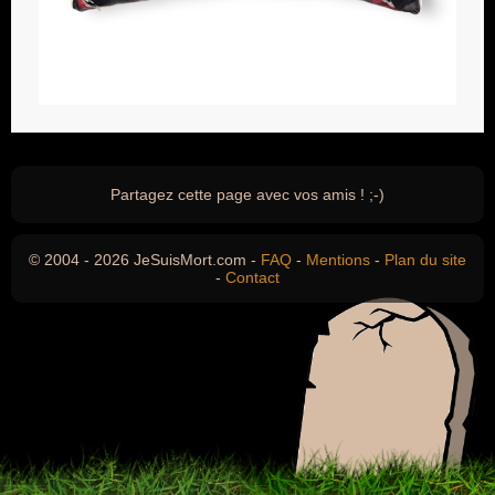
Partagez cette page avec vos amis ! ;-)
© 2004 - 2026 JeSuisMort.com -
FAQ
-
Mentions
-
Plan du site
-
Contact