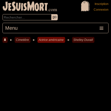
JeSuisMort
Inscription
.com
Connexion
Menu
►
Cimetière
►
Actrice américaine
►
Shelley Duvall