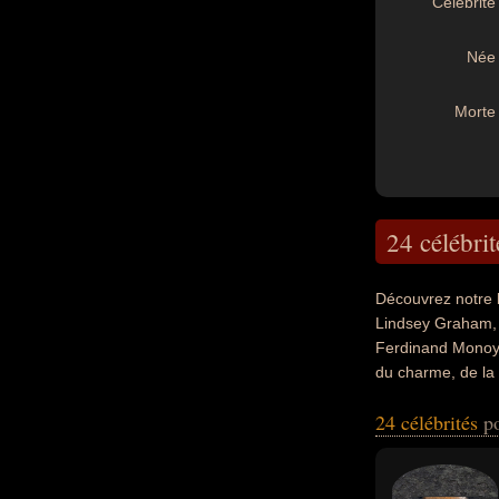
Célébrité 
Née 
Morte 
24 célébrit
Découvrez notre 
Lindsey Graham, 
Ferdinand Monoyer
du charme, de la p
l'enseignement, d
24 célébrités
p
également avoir é
militaire, sénateu
essayiste, nouvel
de leurs morts, i