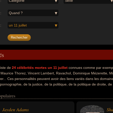
:
Catégorie
Sexe
:
Quand ?
:
un 11 juillet
és
liste de
24
célébrités mortes un 11 juillet
connues comme par exempl
Maurice Thorez, Vincent Lambert, Ravachol, Dominique Mézerette, Mi
... Ces personnalités peuvent avoir des liens variés dans les domaines d
ornographie, de la justice, de la politique, de la politique de droite, de l
e la littérature, du théâtre, de la traduction, du gotha, de la physique 
opulaires
té footballeur, sportif, artiste, star du x, avocat, conservateur, homme
r, ministre, infirmier, malade, scientifique, anarchiste, cinéaste, scénar
liste, romancier, traducteur, empereur, médecin ou physicien. En ce qu
Jayden Adams
Sha
ls peuvent avoir été africain du sud, américain, francais ou tchèque par