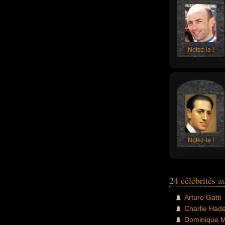
Notez-le !
Notez-le !
24 célébrités
au
Arturo Gatti
Charlie Had
Dominique M