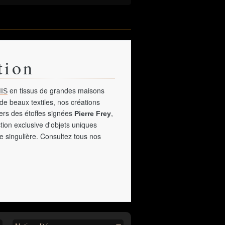
tion
en tissus de grandes maisons
IS
de beaux textiles, nos créations
vers des étoffes signées
,
Pierre Frey
tion exclusive d'objets uniques
e singulière. Consultez tous nos