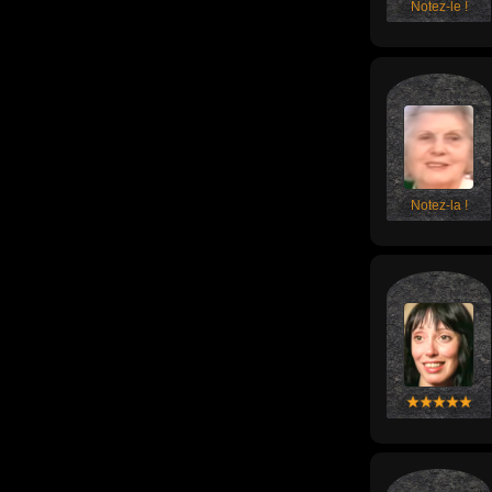
Notez-le !
Notez-la !