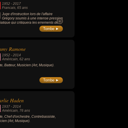
1952
-
2017
Francais
, 65 ans
Juge d'instruction lors de l'affaire
Grégory soumis à une intense pression
+
+
atique qui critiquera les errements de
instruction, après deux inculpations et
Tombe ►
rcérations infructueuses, celle de
ard Laroche puis celle de Christine
emin.
mmy Ramone
1952
-
2014
Américain
, 62 ans
ste, Batteur, Musicien (Art, Musique).
Tombe ►
arlie Haden
1937
-
2014
Américain
, 76 ans
ste, Chef d'orchestre, Contrebassiste,
cien (Art, Musique).