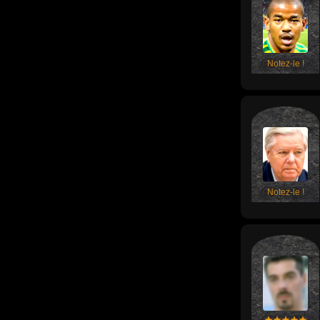
Notez-le !
Notez-le !