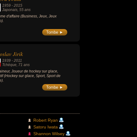
1959
-
2015
Japonais
, 55 ans
e d'affaire (Business, Jeux, Jeux
o).
Tombe ►
oslav Jirik
1939
-
2011
Tchèque
, 71 ans
aineur, Joueur de hockey sur glace,
tif (Hockey sur glace, Sport, Sport de
e).
Tombe ►
m
Robert Ryan
Satoru Iwata
Shannon Wilsey