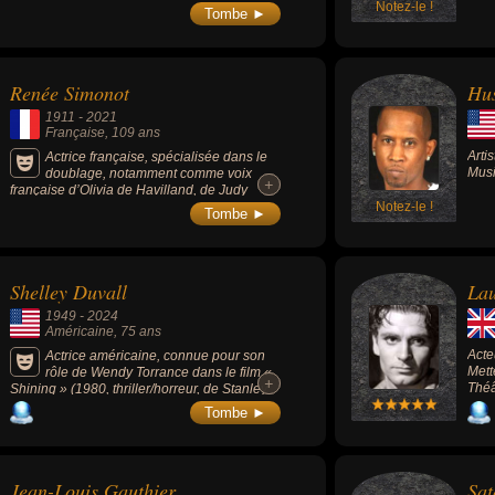
Notez-le !
Tombe ►
Renée Simonot
Hus
1911
-
2021
Française
, 109 ans
Arti
Actrice française, spécialisée dans le
Musi
doublage, notamment comme voix
+
+
française d’Olivia de Havilland, de Judy
Garland, ou encore de Winona Ryder (âgée)
Notez-le !
Tombe ►
dans « Edward aux mains d'argent » (1990,
fantastique, avec Johnny Depp). Elle est la
veuve du comédien Maurice Dorléac, avec
qui elle eut 3 filles : les actrices Françoise
Shelley Duvall
Lau
Dorléac, Sylvie Dorléac et Catherine
Deneuve.
1949
-
2024
Américaine
, 75 ans
Acte
Actrice américaine, connue pour son
Mett
rôle de Wendy Torrance dans le film «
+
+
Théâ
Shining » (1980, thriller/horreur, de Stanley
Kubrick, avec Jack Nicholson).
Tombe ►
Jean-Louis Gauthier
Sat