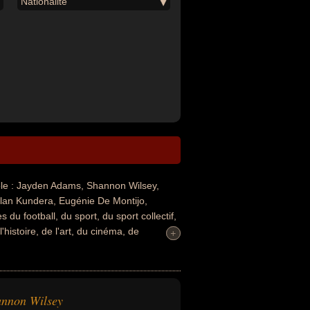
Nationalité
e : Jayden Adams, Shannon Wilsey,
lan Kundera, Eugénie De Montijo,
u football, du sport, du sport collectif,
'histoire, de l'art, du cinéma, de
+
+
ou de la science. Ces célébrités peuvent
 d'état, homme de loi, homme politique,
iste, dramaturge, écrivain, enseignant,
i concerne leurs nationalités au moment
nnon Wilsey
 exemple.