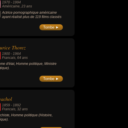
1970
-
1994
Américaine
, 23 ans
Actrice pornographique américaine
ayant réalisé plus de 119 films classés
Tombe ►
rice Thorez
1900
-
1964
Francais
, 64 ans
e d'état, Homme politique, Ministre
tique).
Tombe ►
vachol
1859
-
1892
Francais
, 32 ans
chiste, Homme politique (Histoire,
tique).