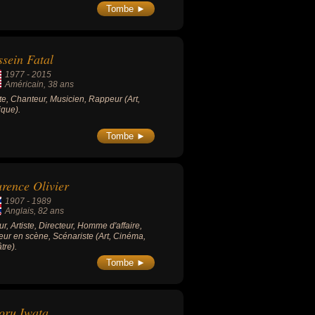
Tombe ►
sein Fatal
1977
-
2015
Américain
, 38 ans
ste, Chanteur, Musicien, Rappeur (Art,
que).
Tombe ►
rence Olivier
1907
-
1989
Anglais
, 82 ans
ur, Artiste, Directeur, Homme d'affaire,
eur en scène, Scénariste (Art, Cinéma,
tre).
Tombe ►
oru Iwata