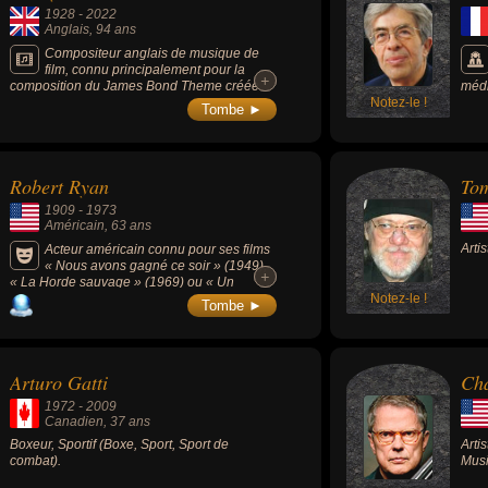
1928
-
2022
Anglais
, 94 ans
Compositeur anglais de musique de
film, connu principalement pour la
+
+
composition du James Bond Theme créée
médi
pour le 1er film de la saga, « James Bond
Notez-le !
son 
Tombe ►
contre Dr No » (1962).
inca
Bern
Vill
Robert Ryan
To
1909
-
1973
Américain
, 63 ans
Arti
Acteur américain connu pour ses films
« Nous avons gagné ce soir » (1949),
+
+
« La Horde sauvage » (1969) ou « Un
homme est passé » (1955).
Notez-le !
Tombe ►
Arturo Gatti
Ch
1972
-
2009
Canadien
, 37 ans
Boxeur, Sportif (Boxe, Sport, Sport de
Arti
combat).
Musi