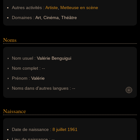
Autres activités :
Artiste
,
Metteuse en scène
Domaines :
Art, Cinéma, Théâtre
Noms
Nom usuel :
Valérie Benguigui
Nom complet :
--
Prénom :
Valérie
Noms dans d'autres langues :
--
+
Homonymes :
0
(aucun)
Naissance
Nom de famille :
Benguigui
Pseudonyme :
--
Date de naissance :
8 juillet
1961
Surnom :
--
Lieu de naissance :
--