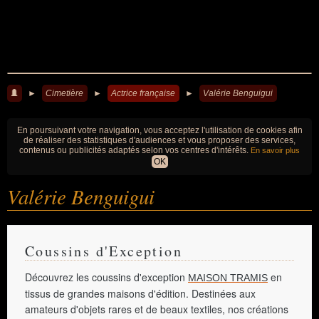
►
Cimetière
►
Actrice française
►
Valérie Benguigui
En poursuivant votre navigation, vous acceptez l'utilisation de cookies afin
de réaliser des statistiques d'audiences et vous proposer des services,
contenus ou publicités adaptés selon vos centres d'intérêts.
En savoir plus
OK
Valérie Benguigui
Coussins d'Exception
Découvrez les coussins d'exception
en
MAISON TRAMIS
tissus de grandes maisons d'édition. Destinées aux
amateurs d'objets rares et de beaux textiles, nos créations