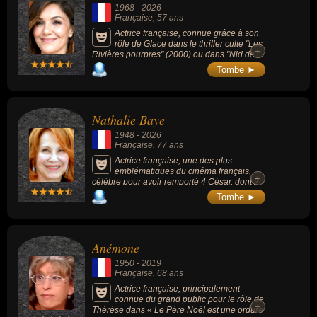
1968
-
2026
Française
, 57 ans
Actrice française, connue grâce à son
rôle de Glace dans le thriller culte "Les
+
Rivières pourpres" (2000) ou dans "Nid de
guêpes" (2002) où elle tenait tête à un
Tombe ►
commando, mais aussi dans des comédies
sociales telles que "Les Démons de Jésus"
(1997) ou la série politique "Marseille"
(2016-2018) aux côtés de Gérard Depardieu.
Nathalie Baye
1948
-
2026
Française
, 77 ans
Actrice française, une des plus
emblématiques du cinéma français,
+
célèbre pour avoir remporté 4 César, dont 2
consécutifs pour la Meilleure Actrice, célèbre
Tombe ►
à ses collaborations avec des réalisateurs de
légende comme François Truffaut,
notamment dans "La Nuit américaine" (1973)
ou son rôle culte dans "Vénus Beauté
Anémone
(Institut)" (1999) mais aussi en incarnant la
mère de Leonardo DiCaprio dans le film de
1950
-
2019
Steven Spielberg "Arrête-moi si tu peux"
Française
, 68 ans
(2002).
Actrice française, principalement
connue du grand public pour le rôle de
+
Thérèse dans « Le Père Noël est une ordure