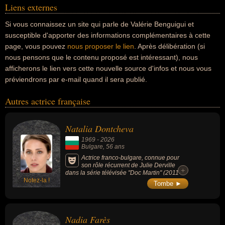
Liens externes
Si vous connaissez un site qui parle de Valérie Benguigui et
susceptible d'apporter des informations complémentaires à cette
page, vous pouvez
nous proposer le lien
. Après délibération (si
nous pensons que le contenu proposé est intéressant), nous
afficherons le lien vers cette nouvelle source d'infos et nous vous
préviendrons par e-mail quand il sera publié.
Autres actrice française
Natalia Dontcheva
1969
-
2026
Bulgare
, 56 ans
Actrice franco-bulgare, connue pour
son rôle récurrent de Julie Derville
+
dans la série télévisée "Doc Martin" (2011-
Notez-la !
2015, avec Thierry Lhermitte) et de
Tombe ►
nombreuses apparitions dans des séries
policières et dramatiques majeures telles
que "Julie Lescaut", "Joséphine, ange
gardien", "PJ", "Alice Nevers" ou "Cherif".
Nadia Farès