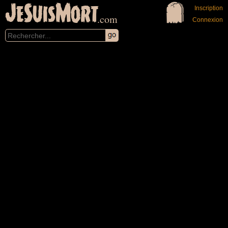
JeSuisMort
Inscription
.com
Connexion