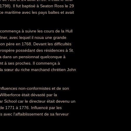
798). Il fut baptisé à Seaton Ross le 29
 maritime avec les pays baltes et avait
il commença à suivre les cours de la Hull
ner, avec lequel il noua une grande
on père en 1768. Devant les difficultés
prospère possédant des résidences à St.
dia dans un pensionnat quelconque à
nt à ses proches. Il commença à
h, la sœur du riche marchand chrétien John
 influences non-conformistes et de son
Wilberforce était dévasté par la
r School car le directeur était devenu un
 de 1771 à 1776. Influencé par les
is avec l'affaiblissement de sa ferveur