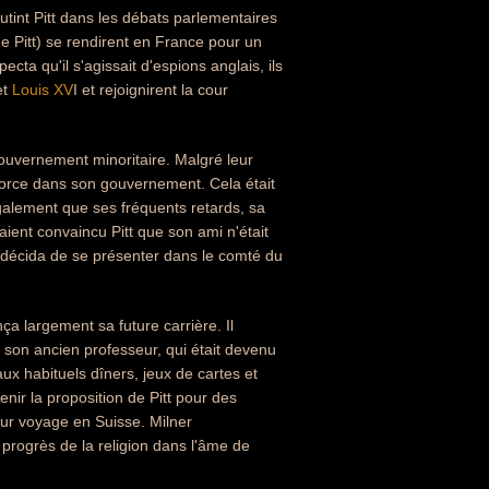
int Pitt dans les débats parlementaires
 de Pitt) se rendirent en France pour un
ta qu'il s'agissait d'espions anglais, ils
et
Louis XV
I et rejoignirent la cour
gouvernement minoritaire. Malgré leur
rforce dans son gouvernement. Cela était
également que ses fréquents retards, sa
aient convaincu Pitt que son ami n'était
e décida de se présenter dans le comté du
a largement sa future carrière. Il
 son ancien professeur, qui était devenu
aux habituels dîners, jeux de cartes et
ir la proposition de Pitt pour des
leur voyage en Suisse. Milner
 progrès de la religion dans l'âme de