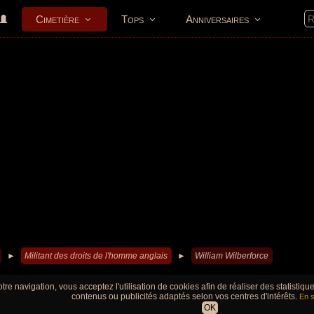
Cimetière
Tops
Anniversaires
►
Militant des droits de l'homme anglais
►
William Wilberforce
tre navigation, vous acceptez l'utilisation de cookies afin de réaliser des statistiq
contenus ou publicités adaptés selon vos centres d'intérêts.
En s
OK