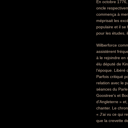
En octobre 1776, 
oncle respectiveme
commença à mener
méprisait les exc
populaire et il se
pour les études, 
Wilberforce commen
assistèrent fréq
à le rejoindre en
élu député de Kin
l'époque. Libéré 
Parfois critiqué p
relation avec le 
séances du Parlem
Goostree's et Boo
d'Angleterre » et
chanter. Le chro
« J'ai vu ce qui r
que la crevette d