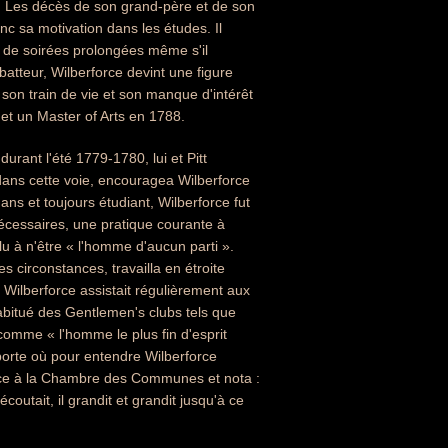
e. Les décès de son grand-père et de son
onc sa motivation dans les études. Il
 de soirées prolongées même s'il
batteur, Wilberforce devint une figure
é son train de vie et son manque d'intérêt
et un Master of Arts en 1788.
durant l'été 1779-1780, lui et Pitt
ans cette voie, encouragea Wilberforce
ns et toujours étudiant, Wilberforce fut
écessaires, une pratique courante à
lu à n'être « l'homme d'aucun parti ».
s circonstances, travailla en étroite
. Wilberforce assistait régulièrement aux
abitué des Gentlemen's clubs tels que
 comme « l'homme le plus fin d'esprit
mporte où pour entendre Wilberforce
orce à la Chambre des Communes et nota :
coutait, il grandit et grandit jusqu'à ce