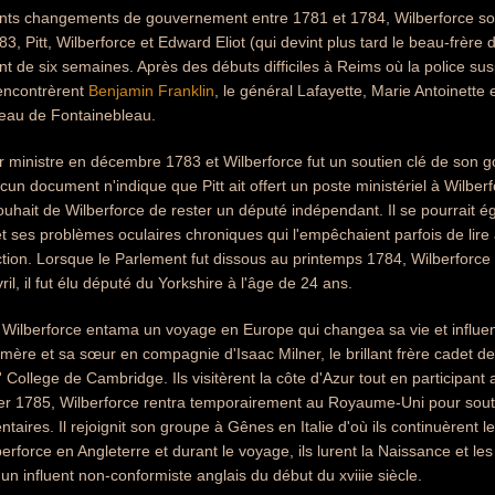
ents changements de gouvernement entre 1781 et 1784, Wilberforce sout
3, Pitt, Wilberforce et Edward Eliot (qui devint plus tard le beau-frère
 de six semaines. Après des débuts difficiles à Reims où la police suspec
rencontrèrent
Benjamin Franklin
, le général Lafayette, Marie Antoinette 
teau de Fontainebleau.
er ministre en décembre 1783 et Wilberforce fut un soutien clé de son 
cun document n'indique que Pitt ait offert un poste ministériel à Wilbe
souhait de Wilberforce de rester un député indépendant. Il se pourrait 
t ses problèmes oculaires chroniques qui l'empêchaient parfois de lire 
ction. Lorsque le Parlement fut dissous au printemps 1784, Wilberforc
ril, il fut élu député du Yorkshire à l'âge de 24 ans.
Wilberforce entama un voyage en Europe qui changea sa vie et influenç
ère et sa sœur en compagnie d'Isaac Milner, le brillant frère cadet de
College de Cambridge. Ils visitèrent la côte d'Azur tout en participant 
ier 1785, Wilberforce rentra temporairement au Royaume-Uni pour souten
taires. Il rejoignit son groupe à Gênes en Italie d'où ils continuèrent 
force en Angleterre et durant le voyage, ils lurent la Naissance et les
un influent non-conformiste anglais du début du xviiie siècle.