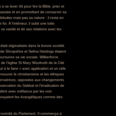
e lever tôt pour lire la Bible, prier et
ie passée et en promettant de consacrer sa
bitudes mais pas sa nature : il resta en
. À l'intérieur, il subit une lutte
 sa vanité et de ses relations avec les
était stigmatisée dans la bonne société.
de Shropshire et Selina Hastings étaient
oursuivre sa vie sociale. Wilberforce
 de l'église St Mary Woolnoth de la Cité
ut à le faire « avec application et un zèle
omouvoir le christianisme et les éthiques
nservatrices, opposées aux changements
bservation du Sabbat et l'éradication de
idéré avec méfiance par les voix
i voyaient les évangéliques comme des
roximité du Parlement. Il commença à