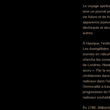
Le voyage spiritu
tenir un journal 
vie future et de 
apparence joyeux, 
déchirante et dev
autres.
À l'époque, l'ent
Les évangélistes 
tournés en ridicu
chercha les conse
de Londres. Newton
accru ». Par la su
chrétiennes dans
radicaux dans l'o
l'immoralité à tr
progressives du 
radicaux souhaitan
En 1786, Wilberf