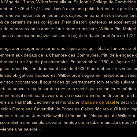
à l'âge de 17 ans, Wilberforce alla au St John's College de Cambridg
nt en 1776 et 1777 l'avait laissé avec une petite fortune et il perdit d
 une vie hédoniste en jouant aux cartes, en pariant et en buvant lors
ès de certains de ses collègues. Plein d'esprit, généreux et excellent dé
 fit de nombreux amis dont le futur premier ministre, William Pitt. Malgr
il passa ses examens avec succès et reçut un Bachelor of Arts en 1781 
ça à envisager une carrière politique alors qu'il était à l'université et 
uemment aux débats de la Chambre des Communes. Pitt, déjà engagé d
 obtenant un siège de parlementaire. En septembre 1780, à l'âge de 21 a
gston upon Hull en dépensant plus de 8 000 £ pour obtenir les votes n
de ses obligations financières, Wilberforce siégea en indépendant, réso
our son inconstance, il soutint des gouvernements tory et whig suivant le
parti au pouvoir et vota sur des mesures spécifiques selon leurs mérites
ent mais il continua d'avoir une vie sociale animée en devenant un h
dle's à Pall Mall. L'écrivaine et mondaine
Madame de Staël
le décrivit
, selon Georgiana Cavendish, le Prince de Galles déclara qu'il irait n'i
niqueur et auteur James Boswell fut témoin de l'éloquence de Wilberf
essemblait à une simple crevette montée sur la table mais alors que je l'é
evienne une baleine ».