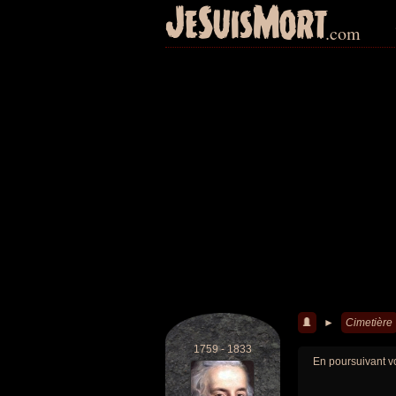
JeSuisMort
.com
►
Cimetière
1759 - 1833
En poursuivant vo