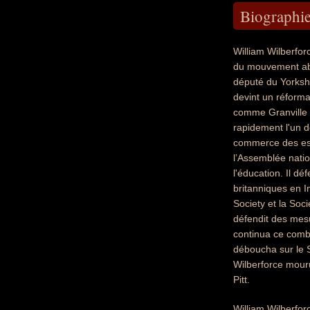
Biographi
William Wilberfor
du mouvement abol
député du Yorkshi
devint un réforma
comme Granville S
rapidement l'un d
commerce des esc
l’Assemblée nation
l'éducation. Il d
britanniques en I
Society et la Soci
défendit des mesur
continua ce comb
déboucha sur le S
Wilberforce mouru
Pitt.
William Wilberforc