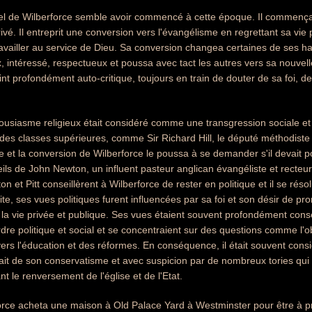
el de Wilberforce semble avoir commencé à cette époque. Il commença à s
privé. Il entreprit une conversion vers l'évangélisme en regrettant sa v
travailler au service de Dieu. Sa conversion changea certaines de ses ha
intéressé, respectueux et poussa avec tact les autres vers sa nouvelle foi
int profondément auto-critique, toujours en train de douter de sa foi, de
housiasme religieux était considéré comme une transgression sociale et 
des classes supérieures, comme Sir Richard Hill, le député méthodiste 
le et la conversion de Wilberforce le poussa à se demander s'il devait p
ils de John Newton, un influent pasteur anglican évangéliste et recteur
 et Pitt conseillèrent à Wilberforce de rester en politique et il se résol
ite, ses vues politiques furent influencées par sa foi et son désir de pr
 la vie privée et publique. Ses vues étaient souvent profondément co
rdre politique et social et se concentraient sur des questions comme l'o
avers l'éducation et des réformes. En conséquence, il était souvent cons
fait de son conservatisme et avec suspicion par de nombreux tories qu
t le renversement de l'église et de l'Etat.
orce acheta une maison à Old Palace Yard à Westminster pour être à p