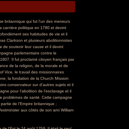
pe britannique qui fut l'un des meneurs
carrière politique en 1780 et devint
fondément ses habitudes de vie et il
as Clarkson et plusieurs abolitionnistes
de soutenir leur cause et il devint
ampagne parlementaire contre le
07. Il fut proclamé citoyen français par
ance de la religion, de la morale et de
 Vice, le travail des missionnaires
one, la fondation de la Church Mission
ins conservateur sur d'autres sujets et il
gne pour l'abolition de l'esclavage et il
de problèmes de santé. Cette campagne
partie de l'Empire britannique ;
 Westminster aux côtés de son ami William
e l'Est le 24 août 1759. Il était le seul