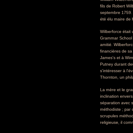
fils de Robert Wi
septembre 1759. S
été élu maire de 
Wilberforce était 
Grammar School à
amitié. Wilberfor
financières de sa
James's et à Wim
Putney durant de
s'intéresser à l'
Thornton, un phil
La mère et le gra
inclination enver
séparation avec s
méthodiste ; par 
scrupules méthodis
religieuse, il com