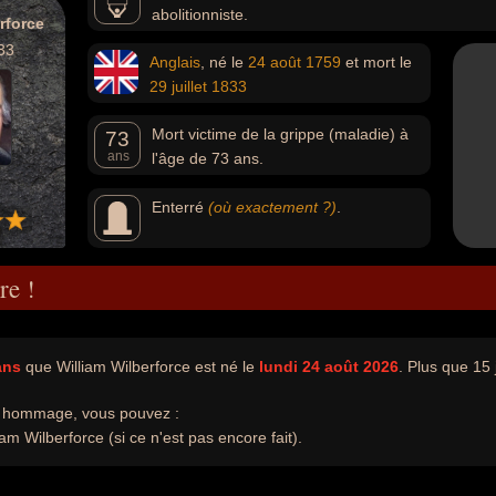
abolitionniste.
rforce
33
Anglais
, né le
24 août
1759
et mort le
29 juillet
1833
Mort victime de la grippe (maladie) à
73
ans
l'âge de 73 ans.
Enterré
(où exactement ?)
.
re !
ans
que William Wilberforce est né le
lundi 24 août 2026
. Plus que 15 
e hommage, vous pouvez :
am Wilberforce (si ce n'est pas encore fait).