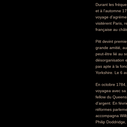
Durant les fréqu
et à l'automne 178
voyage d'agrément
visitèrent Paris, 
française au châ
Pitt devint premi
grande amitié, au
peut-être lié au 
désorganisation e
pas apte à la fon
Yorkshire. Le 6 av
En octobre 1784, 
voyagea avec sa m
fellow du Queens' 
d'argent. En févr
réformes parlemen
accompagna Wilber
Philip Doddridge, 