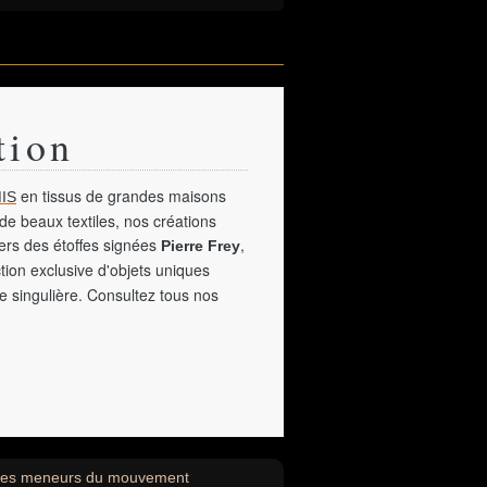
tion
en tissus de grandes maisons
IS
de beaux textiles, nos créations
vers des étoffes signées
,
Pierre Frey
tion exclusive d'objets uniques
e singulière. Consultez tous nos
'un des meneurs du mouvement