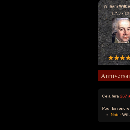
William Wilbe
1759 - 18
Anniversai
Cela fera
267 
Pour lui rendr
Noter
Willi