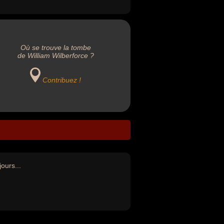
Où se trouve la tombe
de William Wilberforce ?
Contribuez !
jours...