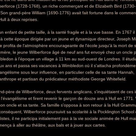
lberforce (1728-1768), un riche commerçant et de Elizabeth Bird (1730-1
on grand-père William (1690-1776) avait fait fortune dans le commerce
Hull à deux reprises.
un enfant de petite taille, à la santé fragile et à la vue basse. En 1767 
 cette époque dirigée par un jeune et dynamique directeur, Joseph Mil
ce profita de l'atmosphère encourageante de l'école jusqu'à la mort de s
 mère, le jeune Wilberforce âgé de neuf ans fut envoyé chez un oncle 
bledon à l'époque un village à 11 km au sud-ouest de Londres. Il étu
ux ans et passa ses vacances à Wimbledon où il s'attacha profondéme
évangélisme sous leur influence, en particulier celle de sa tante Hanna
anthrope et partisan du prédicateur méthodiste George Whitefield.
nd-père de Wilberforce, deux fervents anglicans, s'inquiétaient de ces
s l'évangélisme et firent revenir le garçon de douze ans à Hull en 1771. 
on oncle et sa tante. Sa famille s'opposa à son retour à la Hull Gramma
conséquent, Wilberforce poursuivit sa scolarité à la Pocklington School
tes, il ne participa initialement pas à la vie sociale animée de Hull ma
mença à aller au théâtre, aux bals et à jouer aux cartes.