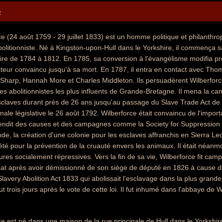
e
ce (24 août 1759 - 29 juillet 1833) est un homme politique et philanthro
itionniste. Né à Kingston-upon-Hull dans le Yorkshire, il commença sa 
re de 1784 à 1812. En 1785, sa conversion à l'évangélisme modifia pro
teur convaincu jusqu'à sa mort. En 1787, il entra en contact avec Thom
harp, Hannah More et Charles Middleton. Ils persuadèrent Wilberforce 
es abolitionnistes les plus influents de Grande-Bretagne. Il mena la c
laves durant près de 26 ans jusqu'au passage du Slave Trade Act de 18
ale législative le 26 août 1792. Wilberforce était convaincu de l'import
éfendit des causes et des campagnes comme la Society for Suppression of
nde, la création d'une colonie pour les esclaves affranchis en Sierra Le
été pour la prévention de la cruauté envers les animaux. Il était néanmo
es socialement répressives. Vers la fin de sa vie, Wilberforce fit campa
at après avoir démissionné de son siège de député en 1826 à cause 
lavery Abolition Act 1833 qui abolissait l'esclavage dans la plus grande 
t trois jours après le vote de cette loi. Il fut inhumé dans l'abbaye de
e est né dans une maison de la rue principale de Hull dans le Yorkshire d