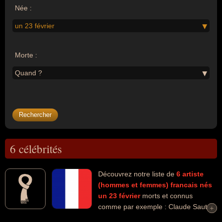
Née :
un 23 février
Morte :
Quand ?
6 célébrités
Découvrez notre liste de
6
artiste
(hommes et femmes)
francais
nés
un 23 février
morts et connus
comme par exemple : Claude Sautet,
+
+
Tito Topin, Régine Crespin, Philippe Chatel, Jean-Paul Clébert,