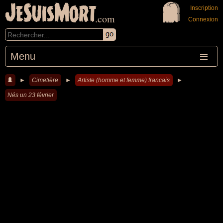
JeSuisMort
Inscription
.com
Connexion
Menu
►
Cimetière
►
Artiste (homme et femme) francais
►
Nés un 23 février