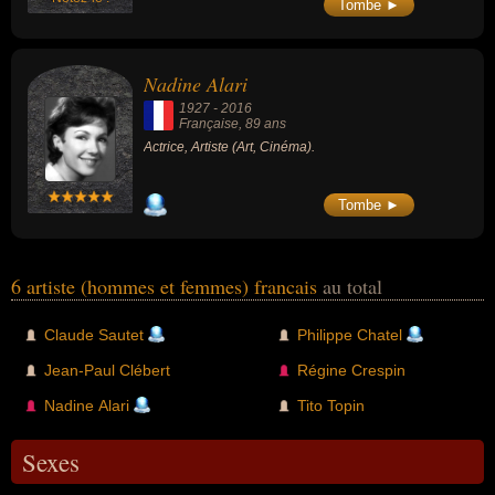
Tombe ►
Nadine Alari
1927
-
2016
Française
, 89 ans
Actrice, Artiste (Art, Cinéma).
Tombe ►
6 artiste (hommes et femmes) francais
au total
Claude Sautet
Philippe Chatel
Jean-Paul Clébert
Régine Crespin
Nadine Alari
Tito Topin
Sexes