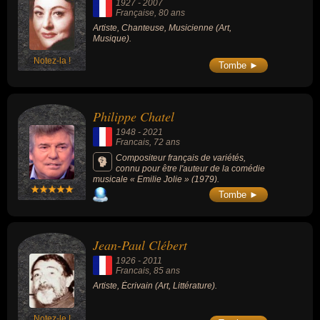
1927
-
2007
Française
, 80 ans
Artiste, Chanteuse, Musicienne (Art,
Musique).
Notez-la !
Tombe ►
Philippe Chatel
1948
-
2021
Francais
, 72 ans
Compositeur français de variétés,
connu pour être l'auteur de la comédie
musicale « Emilie Jolie » (1979).
Tombe ►
Jean-Paul Clébert
1926
-
2011
Francais
, 85 ans
Artiste, Écrivain (Art, Littérature).
Notez-le !