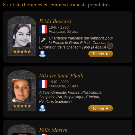
8 artiste (hommes et femmes) francais
populaires
Jean Giraudoux, Tibet, Christiane Collange... Ces personnalités
peuvent avoir des liens variés dans les domaines de l'art, de la
musique, de l'art plastique, du cinéma, de la peinture, de la
Frida Boccara
sculpture, du théâtre, de la télévision, de la littérature, de la bande
1940
-
1996
dessinée ou du journalisme. Ces célébrités peuvent également
Française
, 55 ans
avoir été chanteur, musicien, cinéaste, peintre, plasticien, sculpteur,
Chanteuse française qui remporta pour
la France le Grand Prix du Concours
acteur, comique, écrivain, dessinateur, scénariste, essayiste,
+
+
Eurovision de la chanson 1969 (à égalité
journaliste ou romancier.
avec 3 concurrentes) avec la chanson « Un
Tombe ►
jour, un enfant ». Autres chansons connues :
« Les moulins de mon cœur » (1969), « Cent
mille chansons » (1984), « Pour vivre
ensemble » (1971).
Niki De Saint Phalle
1930
-
2002
Française
, 71 ans
Artiste, Cinéaste, Peintre, Plasticienne,
Sculptrice (Art, Art plastique, Cinéma,
Peinture, Sculpture).
Tombe ►
Félix Marten