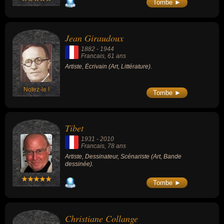
Tombe ►
Jean Giraudoux
1882
-
1944
Francais
, 61 ans
Artiste, Écrivain (Art, Littérature).
Notez-le !
Tombe ►
Tibet
1931
-
2010
Francais
, 78 ans
Artiste, Dessinateur, Scénariste (Art, Bande
dessinée).
Tombe ►
Christiane Collange