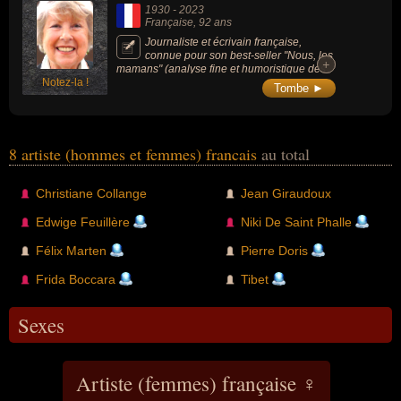
1930
-
2023
Française
, 92 ans
Journaliste et écrivain française,
connue pour son best-seller "Nous, les
+
+
mamans" (analyse fine et humoristique des
Notez-la !
nouveaux défis des femmes modernes,
Tombe ►
conciliant carrière professionnelle et vie de
famille), elle a aussi été une figure pionnière
du journalisme féminin (en cofondant le
magazine Madame Express) et a marqué
son époque en transformant la presse
8 artiste (hommes et femmes) francais
au total
destinée aux femmes, y introduisant des
sujets de société sérieux et engagés plutôt
que de simples conseils domestiques.
Christiane Collange
Jean Giraudoux
Edwige Feuillère
Niki De Saint Phalle
Félix Marten
Pierre Doris
Frida Boccara
Tibet
Sexes
Artiste (femmes) française ♀