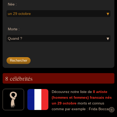
Née :
un 29 octobre
Morte :
Quand ?
8 célébrités
Découvrez notre liste de
8
artiste
(hommes et femmes)
francais
nés
un 29 octobre
morts et connus
comme par exemple : Frida Boccara,
+
+
Niki De Saint Phalle, Félix Marten, Edwige Feuillère, Pierre Doris,