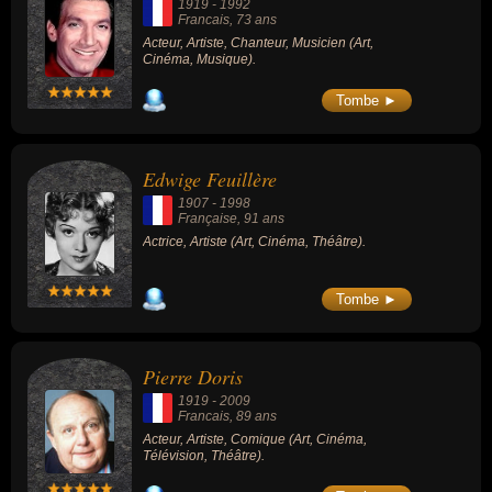
1919
-
1992
Francais
, 73 ans
Acteur, Artiste, Chanteur, Musicien (Art,
Cinéma, Musique).
Tombe ►
Edwige Feuillère
1907
-
1998
Française
, 91 ans
Actrice, Artiste (Art, Cinéma, Théâtre).
Tombe ►
Pierre Doris
1919
-
2009
Francais
, 89 ans
Acteur, Artiste, Comique (Art, Cinéma,
Télévision, Théâtre).