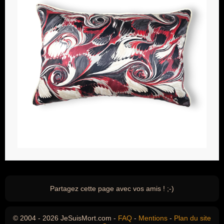
Partagez cette page avec vos amis ! ;-)
© 2004 - 2026 JeSuisMort.com -
FAQ
-
Mentions
-
Plan du site