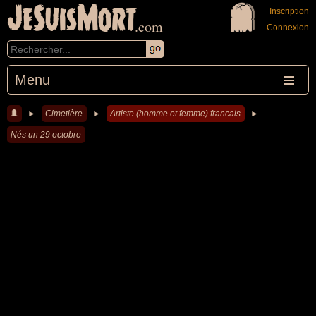
JeSuisMort
Inscription
.com
Connexion
Menu
►
Cimetière
►
Artiste (homme et femme) francais
►
Nés un 29 octobre