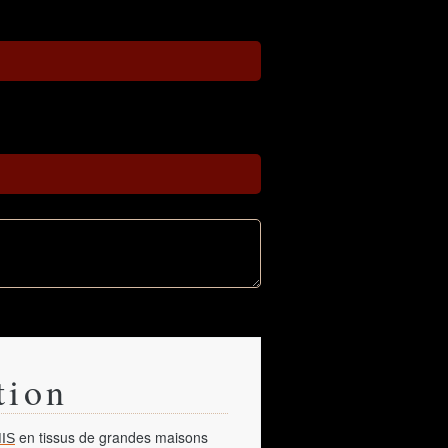
tion
en tissus de grandes maisons
IS