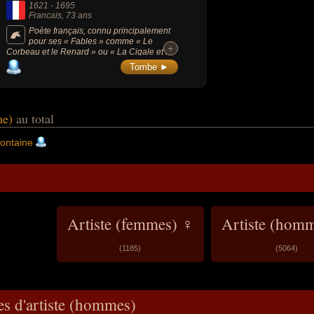
1621
-
1695
Francais
, 73 ans
Poète français, connu principalement
pour ses « Fables » comme « Le
+
+
Corbeau et le Renard » ou « La Cigale et la
Fourmi ». Le brillant maniement des vers et
Tombe ►
la visée morale des textes, parfois plus
complexes qu'il n'y paraît à la première
lecture, ont déterminé le succès de cette
oeuvre à part et les Fables de La Fontaine
sont toujours considérées comme un des
me)
au total
plus grands chefs-d’oeuvre de la littérature
française.
ontaine
Artiste (femmes) ♀
Artiste (hom
(1185)
(5064)
es d'artiste (hommes)