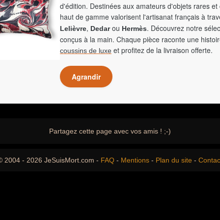
d'édition. Destinées aux amateurs d'objets rares et 
haut de gamme valorisent l'artisanat français à tra
,
ou
. Découvrez notre sélec
Lelièvre
Dedar
Hermès
conçus à la main. Chaque pièce raconte une histoir
et profitez de la livraison offerte.
coussins de luxe
Agrandir
Partagez cette page avec vos amis ! ;-)
© 2004 - 2026 JeSuisMort.com -
FAQ
-
Mentions
-
Plan du site
-
Contac