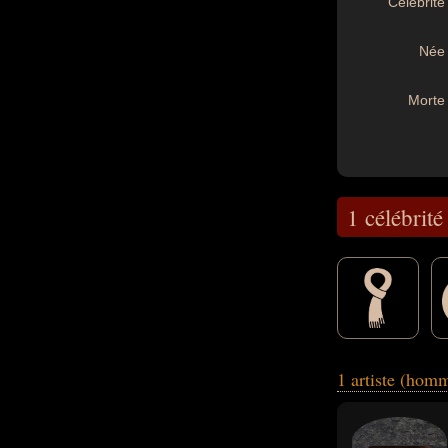
Célébrité 
Née 
Morte 
1 célébrité
En ce qui concern
1 artiste (hom