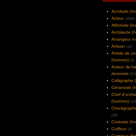
Acrobate (
Acteur
(1502)
Affichiste (
Architecte 
Arrangeur m
Artisan
(12)
Artiste de ci
(homme)
(2)
Auteur de b
dessinée
(57)
Calligraphe
Céramiste 
Chef d'orche
(homme)
(11
Chorégraph
(18)
Cinéaste (
Coiffeur
(2)
Comique (h