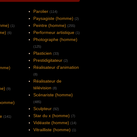
Parolier
(114)
Paysagiste (homme)
(2)
mme)
Peintre (homme)
(1)
(255)
me)
Performeur artistique
(6)
(1)
Photographe (homme)
(125)
Plasticien
(33)
Prestidigitateur
(2)
Réalisateur d'animation
omme)
(8)
Réalisateur de
télévision
me)
(8)
(9)
Scénariste (homme)
(homme)
(485)
Sculpteur
(92)
Star du x (homme)
ne
(7)
(141)
Vidéaste (homme)
(14)
Vitrailliste (homme)
(1)