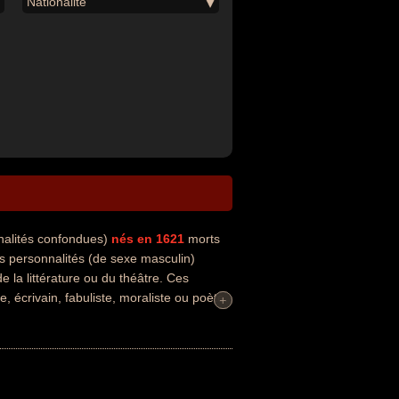
Nationalité
nalités confondues)
nés en 1621
morts
s personnalités (de sexe masculin)
e la littérature ou du théâtre. Ces
 écrivain, fabuliste, moraliste ou poète.
+
+
rancais par exemple.