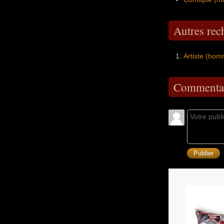
Autres re
Artiste (hom
Commentai