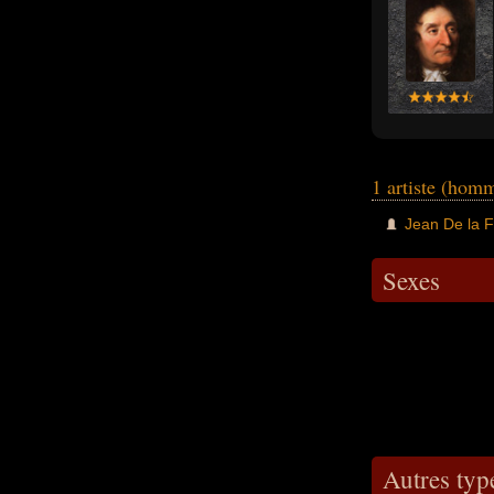
1 artiste (hom
Jean De la F
Sexes
Autres typ