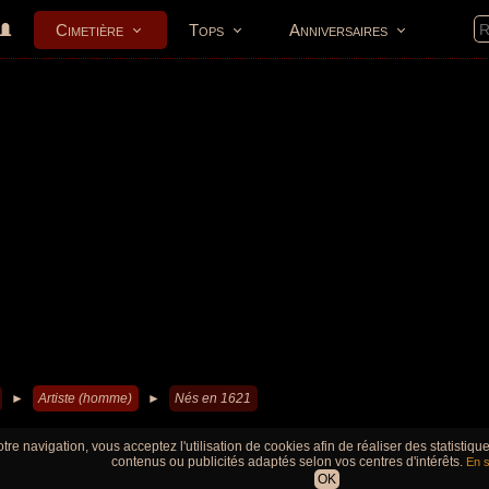
Cimetière
Tops
Anniversaires
►
Artiste (homme)
►
Nés en 1621
tre navigation, vous acceptez l'utilisation de cookies afin de réaliser des statistiq
contenus ou publicités adaptés selon vos centres d'intérêts.
En s
OK