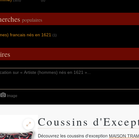
(121)
(2)
cherches
populaires
mes) francais nés en 1621
(1)
res
Image
Coussins d'Excep
Découvrez les coussins d'exception
MAISON TRAM