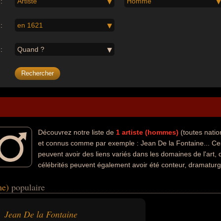
:
Artiste
Homme
:
en 1621
:
Quand ?
Découvrez notre liste de
1
artiste (hommes)
(toutes natio
et connus comme par exemple : Jean De la Fontaine... Ce
peuvent avoir des liens variés dans les domaines de l'art, d
célébrités peuvent également avoir été conteur, dramaturge,
e leurs nationalités au moment de leurs morts, ils peuvent avoir été f
me)
populaire
Jean De la Fontaine