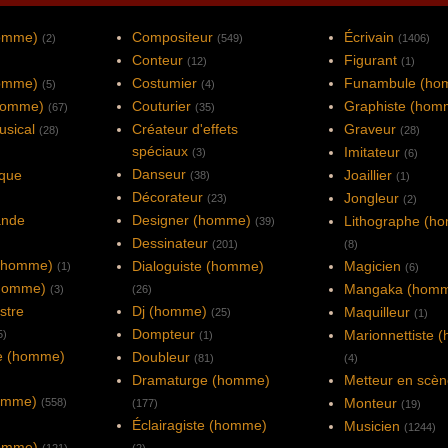
homme)
Compositeur
Écrivain
(2)
(549)
(1406)
Conteur
Figurant
(12)
(1)
homme)
Costumier
Funambule (ho
(5)
(4)
(homme)
Couturier
Graphiste (hom
(67)
(35)
usical
Créateur d'effets
Graveur
(28)
(28)
spéciaux
Imitateur
(3)
(6)
Danseur
rque
Joaillier
(38)
(1)
Décorateur
Jongleur
(23)
(2)
ande
Designer (homme)
Lithographe (h
(39)
Dessinateur
(201)
(8)
 (homme)
Dialoguiste (homme)
Magicien
(1)
(6)
(homme)
Mangaka (hom
(3)
(26)
stre
Dj (homme)
Maquilleur
(25)
(1)
Dompteur
Marionnettiste 
5)
(1)
e (homme)
Doubleur
(81)
(4)
Dramaturge (homme)
Metteur en scè
homme)
Monteur
(558)
(177)
(19)
Éclairagiste (homme)
Musicien
(1244)
omme)