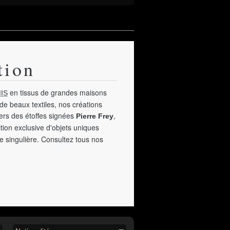
tion
en tissus de grandes maisons
IS
de beaux textiles, nos créations
vers des étoffes signées
,
Pierre Frey
tion exclusive d'objets uniques
e singulière. Consultez tous nos