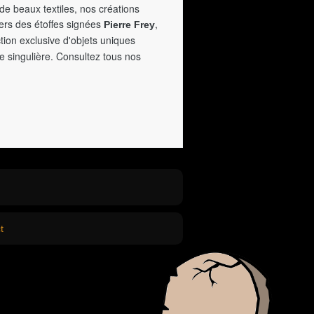
de beaux textiles, nos créations
vers des étoffes signées
,
Pierre Frey
tion exclusive d'objets uniques
e singulière. Consultez tous nos
t