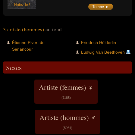
Notez-le !
Tombe ►
3 artiste (hommes)
au total
Étienne Pivert de
Friedrich Hölderlin
Senancour
Ludwig Van Beethoven
Sexes
Artiste (femmes) ♀
(1185)
Artiste (hommes) ♂
(5064)