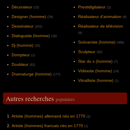
Décorateur
Prestidigitateur
(23)
(2)
Designer (homme)
Réalisateur d'animation
(39)
(8)
Dessinateur
Réalisateur de télévision
(201)
(8)
Dialoguiste (homme)
(26)
Scénariste (homme)
(486)
Dj (homme)
(25)
Sculpteur
(92)
Dompteur
(1)
Star du x (homme)
(7)
Doubleur
(81)
Vidéaste (homme)
(14)
Dramaturge (homme)
(177)
Vitrailliste (homme)
(1)
Autres recherches
populaires
Artiste (hommes) allemand nés en 1770
(2)
Artiste (hommes) francais nés en 1770
(1)