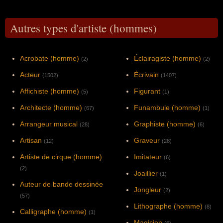
Autres types d'artiste (hommes)
Acrobate (homme)
Éclairagiste (homme)
(2)
(2)
Acteur
Écrivain
(1502)
(1407)
Affichiste (homme)
Figurant
(5)
(1)
Architecte (homme)
Funambule (homme)
(67)
(1)
Arrangeur musical
Graphiste (homme)
(28)
(6)
Artisan
Graveur
(12)
(28)
Artiste de cirque (homme)
Imitateur
(6)
(2)
Joaillier
(1)
Auteur de bande dessinée
Jongleur
(2)
(57)
Lithographe (homme)
(8)
Calligraphe (homme)
(1)
Magicien
(6)