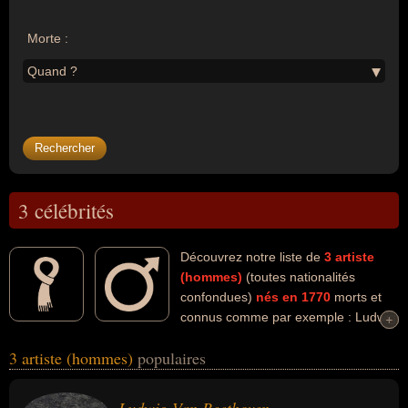
Morte :
Quand ?
3 célébrités
Découvrez notre liste de
3
artiste
(hommes)
(toutes nationalités
confondues)
nés en 1770
morts et
connus comme par exemple : Ludwig
+
+
Van Beethoven, Friedrich Hölderlin, Étienne Pivert de Senancour...
3 artiste (hommes)
populaires
Ces personnalités (de sexe masculin) peuvent avoir des liens
variés dans les domaines de l'art, de la musique, de la littérature ou
de la philosophie. Ces célébrités peuvent également avoir été