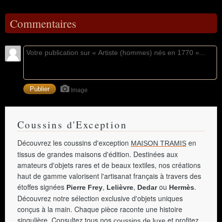
Commentaires
Image
Coussins d'Exception
Découvrez les coussins d'exception
en
MAISON TRAMIS
tissus de grandes maisons d'édition. Destinées aux
amateurs d'objets rares et de beaux textiles, nos créations
haut de gamme valorisent l'artisanat français à travers des
étoffes signées
,
,
ou
.
Pierre Frey
Lelièvre
Dedar
Hermès
Découvrez notre sélection exclusive d'objets uniques
conçus à la main. Chaque pièce raconte une histoire
singulière. Consultez tous nos
et profitez
coussins de luxe