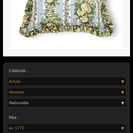
Célébrité :
Artiste
Homme
Nationalité
Née :
en 1770