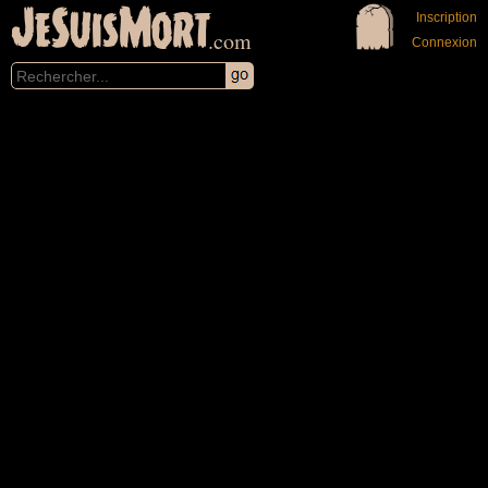
JeSuisMort
Inscription
.com
Connexion