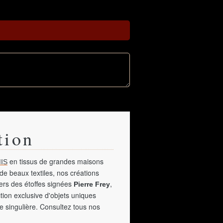
tion
en tissus de grandes maisons
IS
de beaux textiles, nos créations
vers des étoffes signées
,
Pierre Frey
tion exclusive d'objets uniques
e singulière. Consultez tous nos