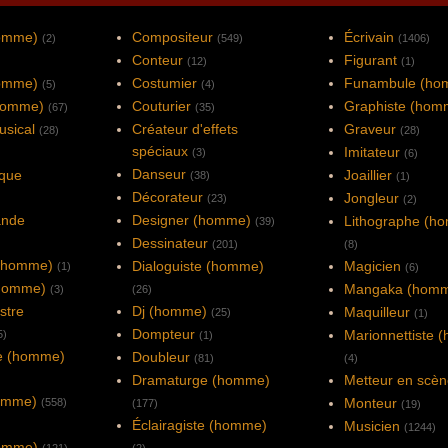
homme)
Compositeur
Écrivain
(2)
(549)
(1406)
Conteur
Figurant
(12)
(1)
homme)
Costumier
Funambule (ho
(5)
(4)
(homme)
Couturier
Graphiste (hom
(67)
(35)
usical
Créateur d'effets
Graveur
(28)
(28)
spéciaux
Imitateur
(3)
(6)
Danseur
rque
Joaillier
(38)
(1)
Décorateur
Jongleur
(23)
(2)
ande
Designer (homme)
Lithographe (h
(39)
Dessinateur
(201)
(8)
 (homme)
Dialoguiste (homme)
Magicien
(1)
(6)
(homme)
Mangaka (hom
(3)
(26)
stre
Dj (homme)
Maquilleur
(25)
(1)
Dompteur
Marionnettiste 
5)
(1)
e (homme)
Doubleur
(81)
(4)
Dramaturge (homme)
Metteur en scè
homme)
Monteur
(558)
(177)
(19)
Éclairagiste (homme)
Musicien
(1244)
omme)