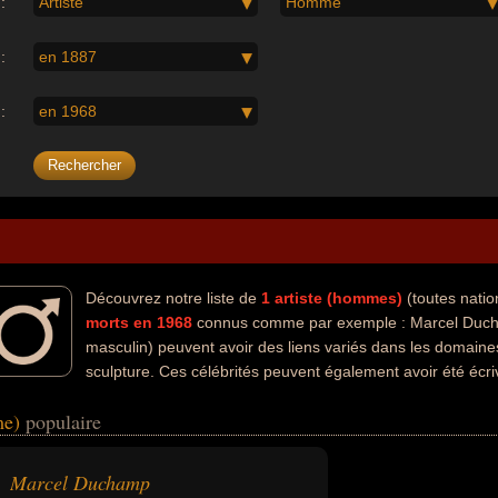
:
Artiste
Homme
:
en 1887
:
en 1968
Découvrez notre liste de
1
artiste (hommes)
(toutes natio
morts en 1968
connus comme par exemple : Marcel Ducha
masculin) peuvent avoir des liens variés dans les domaines 
sculpture. Ces célébrités peuvent également avoir été écriv
tionalités au moment de leurs morts, ils peuvent avoir été francais pa
me)
populaire
Marcel Duchamp