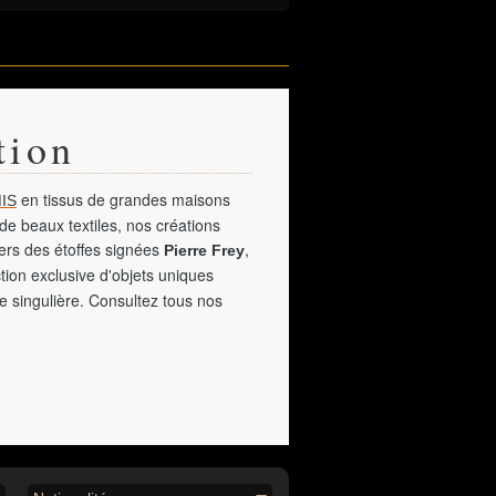
tion
en tissus de grandes maisons
IS
de beaux textiles, nos créations
vers des étoffes signées
,
Pierre Frey
tion exclusive d'objets uniques
e singulière. Consultez tous nos