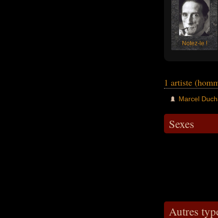
Notez-le !
1 artiste (hom
Marcel Duc
Sexes
Autres typ