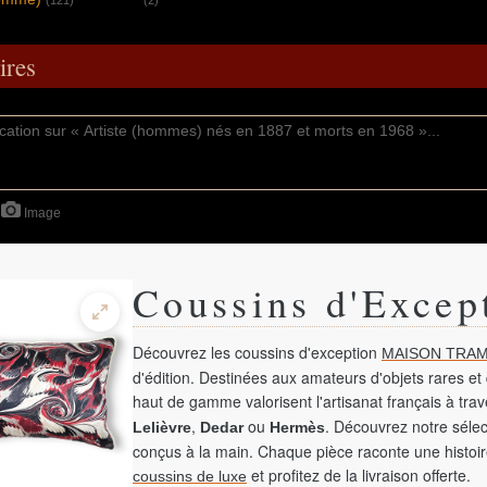
(121)
(2)
res
Image
Coussins d'Excep
Découvrez les coussins d'exception
MAISON TRAM
d'édition. Destinées aux amateurs d'objets rares et 
haut de gamme valorisent l'artisanat français à tra
,
ou
. Découvrez notre sélec
Lelièvre
Dedar
Hermès
conçus à la main. Chaque pièce raconte une histoir
et profitez de la livraison offerte.
coussins de luxe