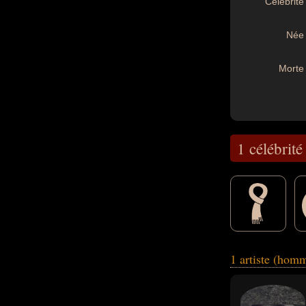
Célébrité 
Née 
Morte 
1 célébrité
concerne leurs na
1 artiste (hom