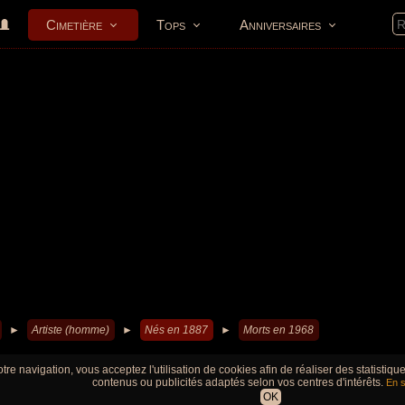
Cimetière
Tops
Anniversaires
►
Artiste (homme)
►
Nés en 1887
►
Morts en 1968
tre navigation, vous acceptez l'utilisation de cookies afin de réaliser des statistiq
contenus ou publicités adaptés selon vos centres d'intérêts.
En s
OK