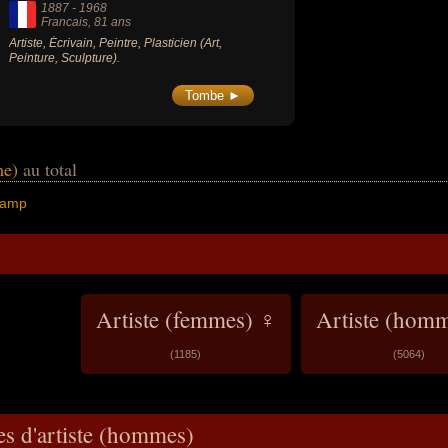
1887
-
1968
Francais
, 81 ans
Artiste, Écrivain, Peintre, Plasticien (Art,
Peinture, Sculpture).
Tombe ►
me)
au total
hamp
Artiste (femmes) ♀
Artiste (hom
(1185)
(5064)
es d'artiste (hommes)