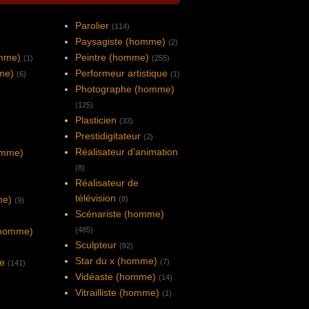
Parolier
(114)
Paysagiste (homme)
(2)
mme)
Peintre (homme)
(1)
(255)
me)
Performeur artistique
(6)
(1)
Photographe (homme)
(125)
Plasticien
(33)
Prestidigitateur
(2)
Réalisateur d'animation
omme)
(8)
Réalisateur de
télévision
me)
(8)
(9)
Scénariste (homme)
(homme)
(485)
Sculpteur
(92)
Star du x (homme)
ne
(7)
(141)
Vidéaste (homme)
(14)
Vitrailliste (homme)
(1)