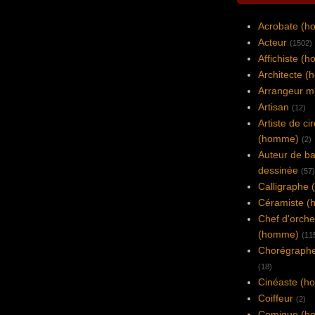
Acrobate (
Acteur
(1502)
Affichiste (
Architecte 
Arrangeur m
Artisan
(12)
Artiste de ci
(homme)
(2)
Auteur de b
dessinée
(57)
Calligraphe
Céramiste 
Chef d'orche
(homme)
(11
Chorégraph
(18)
Cinéaste (
Coiffeur
(2)
Comique (h