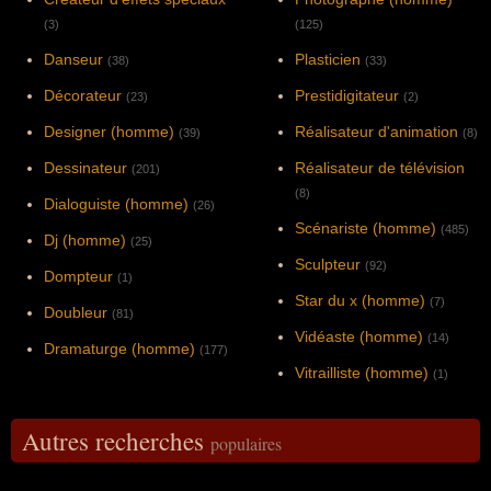
(3)
(125)
Danseur
Plasticien
(38)
(33)
Décorateur
Prestidigitateur
(23)
(2)
Designer (homme)
Réalisateur d'animation
(39)
(8)
Dessinateur
Réalisateur de télévision
(201)
(8)
Dialoguiste (homme)
(26)
Scénariste (homme)
(485)
Dj (homme)
(25)
Sculpteur
(92)
Dompteur
(1)
Star du x (homme)
(7)
Doubleur
(81)
Vidéaste (homme)
(14)
Dramaturge (homme)
(177)
Vitrailliste (homme)
(1)
Autres recherches
populaires