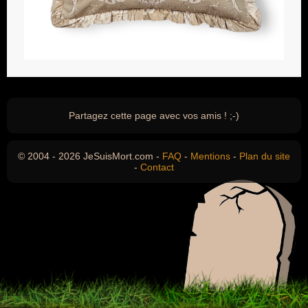
Partagez cette page avec vos amis ! ;-)
© 2004 - 2026 JeSuisMort.com -
FAQ
-
Mentions
-
Plan du site
-
Contact