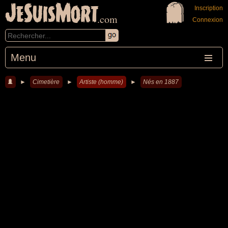
JeSuisMort
Inscription
.com
Connexion
Menu
►
Cimetière
►
Artiste (homme)
►
Nés en 1887