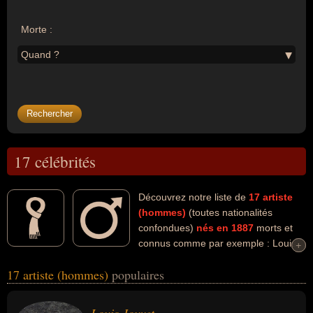
Morte :
Quand ?
17 célébrités
Découvrez notre liste de
17
artiste
(hommes)
(toutes nationalités
confondues)
nés en 1887
morts et
connus comme par exemple : Louis
+
+
Jouvet, Fernand Charpin, Le Corbusier, Jean De La Varende,
17 artiste (hommes)
populaires
Blaise Cendrars, Arthur Rubinstein, Marc Chagall, Albert Willemetz,
Jean Ray, Pierre Jean Jouve... Ces personnalités (de sexe
masculin) peuvent avoir des liens variés dans les domaines de l'art,