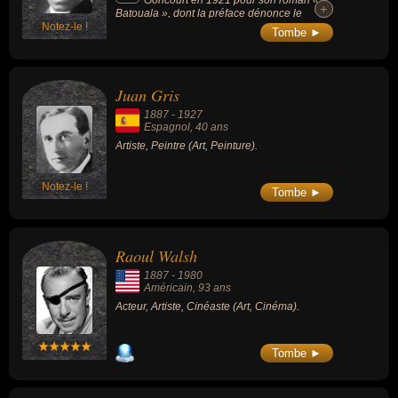
+
+
Batouala », dont la préface dénonce le
Notez-le !
colonialisme.
Tombe ►
Juan Gris
1887
-
1927
Espagnol
, 40 ans
Artiste, Peintre (Art, Peinture).
Notez-le !
Tombe ►
Raoul Walsh
1887
-
1980
Américain
, 93 ans
Acteur, Artiste, Cinéaste (Art, Cinéma).
Tombe ►