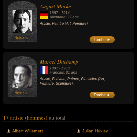
August Macke
1887
-
1914
Allemand
, 27 ans
Artiste, Peintre (Art, Peinture).
Notez-le !
Tombe ►
Marcel Duchamp
1887
-
1968
Francais
, 81 ans
Artiste, Écrivain, Peintre, Plasticien (Art,
Peinture, Sculpture).
Notez-le !
Tombe ►
17 artiste (hommes)
au total
Albert Willemetz
Julian Huxley