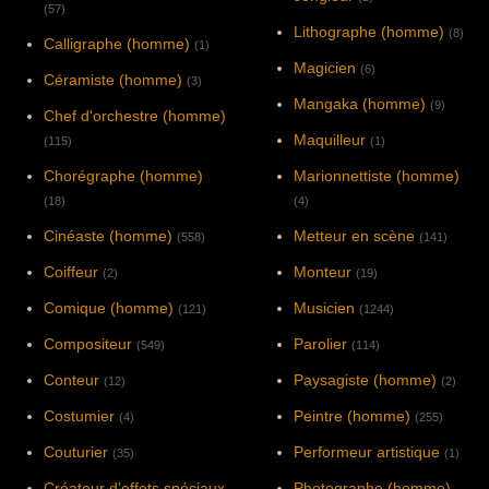
(57)
Lithographe (homme)
(8)
Calligraphe (homme)
(1)
Magicien
(6)
Céramiste (homme)
(3)
Mangaka (homme)
(9)
Chef d'orchestre (homme)
Maquilleur
(115)
(1)
Chorégraphe (homme)
Marionnettiste (homme)
(18)
(4)
Cinéaste (homme)
Metteur en scène
(558)
(141)
Coiffeur
Monteur
(2)
(19)
Comique (homme)
Musicien
(121)
(1244)
Compositeur
Parolier
(549)
(114)
Conteur
Paysagiste (homme)
(12)
(2)
Costumier
Peintre (homme)
(4)
(255)
Couturier
Performeur artistique
(35)
(1)
Créateur d'effets spéciaux
Photographe (homme)