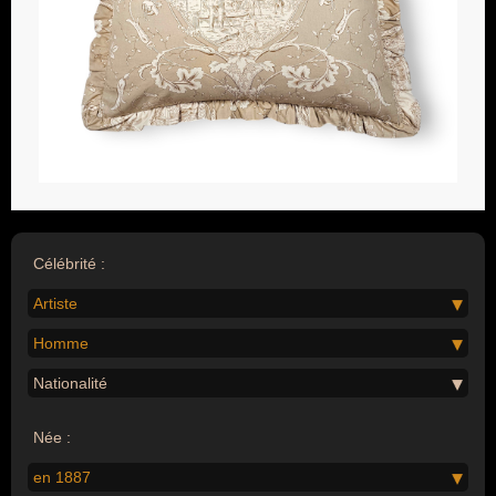
Célébrité :
Artiste
Homme
Nationalité
Née :
en 1887