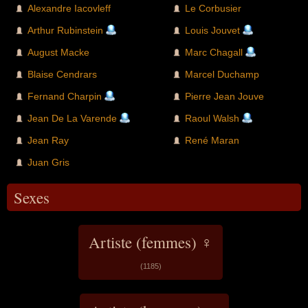
Alexandre Iacovleff
Le Corbusier
Arthur Rubinstein
Louis Jouvet
August Macke
Marc Chagall
Blaise Cendrars
Marcel Duchamp
Fernand Charpin
Pierre Jean Jouve
Jean De La Varende
Raoul Walsh
Jean Ray
René Maran
Juan Gris
Sexes
Artiste (femmes) ♀
(1185)