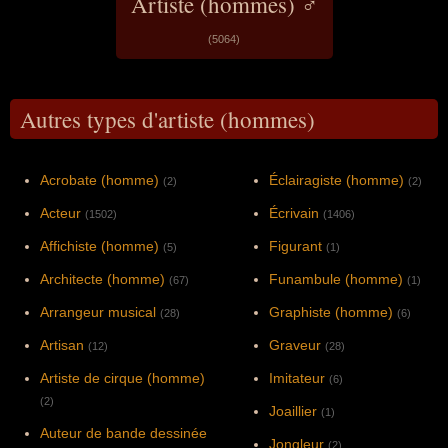
Artiste (hommes) ♂
(5064)
Autres types d'artiste (hommes)
Acrobate (homme)
Éclairagiste (homme)
(2)
(2)
Acteur
Écrivain
(1502)
(1406)
Affichiste (homme)
Figurant
(5)
(1)
Architecte (homme)
Funambule (homme)
(67)
(1)
Arrangeur musical
Graphiste (homme)
(28)
(6)
Artisan
Graveur
(12)
(28)
Artiste de cirque (homme)
Imitateur
(6)
(2)
Joaillier
(1)
Auteur de bande dessinée
Jongleur
(2)