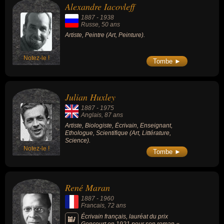
Alexandre Iacovleff
1887
-
1938
Russe
, 50 ans
Artiste, Peintre (Art, Peinture).
Notez-le !
Tombe ►
Julian Huxley
1887
-
1975
Anglais
, 87 ans
Artiste, Biologiste, Écrivain, Enseignant,
Ethologue, Scientifique (Art, Littérature,
Science).
Notez-le !
Tombe ►
René Maran
1887
-
1960
Francais
, 72 ans
Écrivain français, lauréat du prix
Goncourt en 1921 pour son roman «