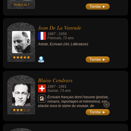
Notez-le !
Tombe ►
Jean De La Varende
1887
-
1959
Francais
, 72 ans
Artiste, Écrivain (Art, Littérature).
Tombe ►
Blaise Cendrars
1887
-
1961
Suisse
, 73 ans
Écrivain français dont l'oeuvre (poésie,
romans, reportages et mémoires), est
+
+
placée sous le signe du voyage, de
l'aventure, de la découverte et de l'exaltation
Tombe ►
du monde moderne où l'imaginaire se mêle
au réel de façon inextricable. Il est connu
pour son poème le plus célèbre « La Prose
du Transsibérien et de la petite Jehanne de