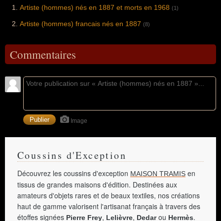
Artiste (hommes) nés en 1887 et morts en 1968
(1)
Artiste (hommes) francais nés en 1887
(8)
Commentaires
Image
Coussins d'Exception
Découvrez les coussins d'exception
en
MAISON TRAMIS
tissus de grandes maisons d'édition. Destinées aux
amateurs d'objets rares et de beaux textiles, nos créations
haut de gamme valorisent l'artisanat français à travers des
étoffes signées
,
,
ou
.
Pierre Frey
Lelièvre
Dedar
Hermès