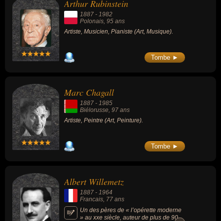
Arthur Rubinstein
France » (1913), mais aussi son roman
autobiographie « La Main coupée » (1946)
1887
-
1982
ou son roman d'aventure « L'Or. La
Polonais
, 95 ans
merveilleuse histoire du général Johann
Artiste, Musicien, Pianiste (Art, Musique).
August Suter » (1925).
Tombe ►
Marc Chagall
1887
-
1985
Biélorusse
, 97 ans
Artiste, Peintre (Art, Peinture).
Tombe ►
Albert Willemetz
1887
-
1964
Francais
, 77 ans
Un des pères de « l’opérette moderne
» au xxe siècle, auteur de plus de 90