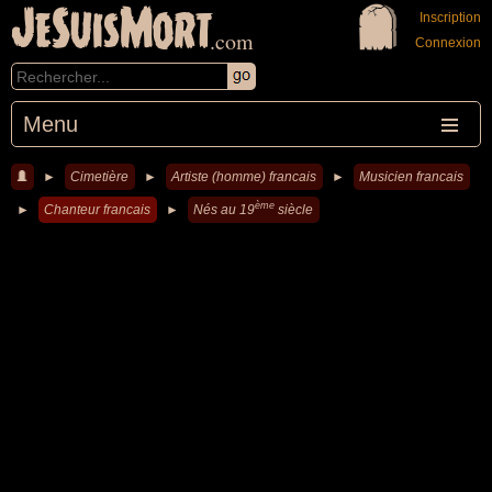
JeSuisMort
Inscription
.com
Connexion
Menu
►
Cimetière
►
Artiste (homme) francais
►
Musicien francais
ème
►
Chanteur francais
►
Nés au 19
siècle