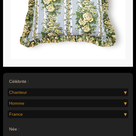
Célébrité :
Chanteur
Homme
France
Née :