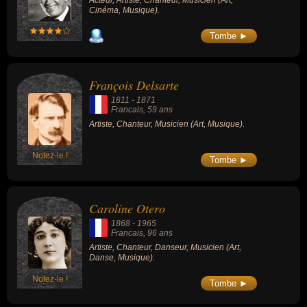
Acteur, Artiste, Chanteur, Musicien (Art,
Cinéma, Musique).
Tombe ►
François Delsarte
1811
-
1871
Francais
, 59 ans
Artiste, Chanteur, Musicien (Art, Musique).
Notez-le !
Tombe ►
Caroline Otero
1868
-
1965
Francais
, 96 ans
Artiste, Chanteur, Danseur, Musicien (Art,
Danse, Musique).
Notez-le !
Tombe ►