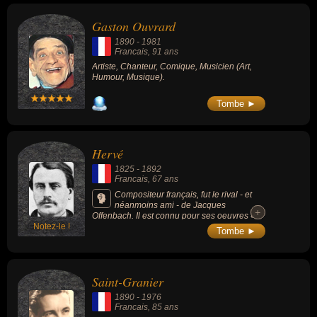
Gaston Ouvrard
1890
-
1981
Francais
, 91 ans
Artiste, Chanteur, Comique, Musicien (Art,
Humour, Musique).
Tombe ►
Hervé
1825
-
1892
Francais
, 67 ans
Compositeur français, fut le rival - et
néanmoins ami - de Jacques
+
+
Offenbach. Il est connu pour ses oeuvres «
Notez-le !
Chilpéric » (1868), « Le Petit Faust » (1869)
Tombe ►
ou l'opérette « Mam'zelle Nitouche » (1883).
Saint-Granier
1890
-
1976
Francais
, 85 ans