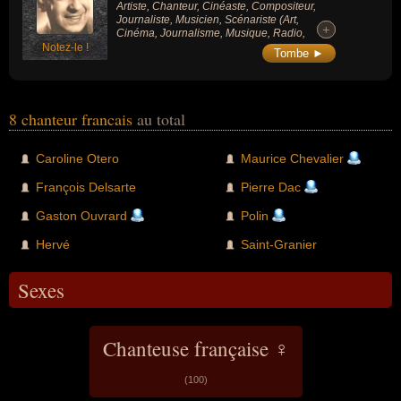
Artiste, Chanteur, Cinéaste, Compositeur,
Journaliste, Musicien, Scénariste (Art,
+
+
Cinéma, Journalisme, Musique, Radio,
Théâtre).
Notez-le !
Tombe ►
8 chanteur francais
au total
Caroline Otero
Maurice Chevalier
François Delsarte
Pierre Dac
Gaston Ouvrard
Polin
Hervé
Saint-Granier
Sexes
Chanteuse française ♀
(100)